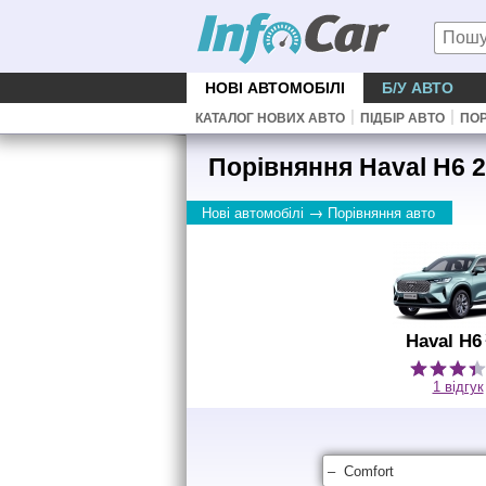
НОВІ АВТОМОБІЛІ
Б/У АВТО
|
|
КАТАЛОГ НОВИХ АВТО
ПІДБІР АВТО
ПОР
Порівняння Haval H6 2
→
Нові автомобілі
Порівняння авто
Haval H6
1 відгук