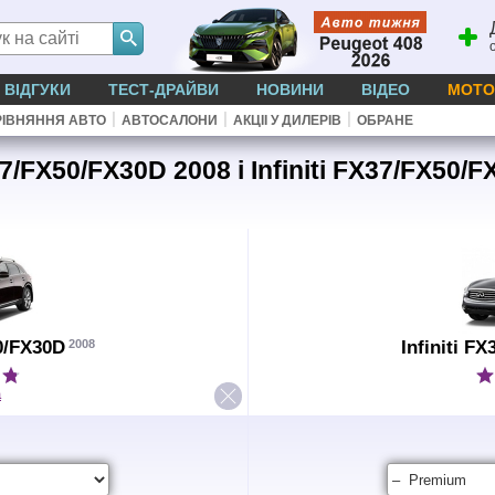
ВІДГУКИ
ТЕСТ-ДРАЙВИ
НОВИНИ
ВІДЕО
МОТО
|
|
|
ІВНЯННЯ АВТО
АВТОСАЛОНИ
АКЦІІ У ДИЛЕРІВ
ОБРАНЕ
37/FX50/FX30D 2008 і Infiniti FX37/FX50/
2008
50/FX30D
Infiniti F
а