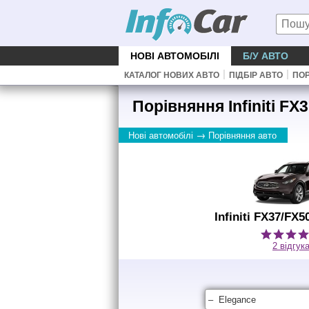
НОВІ АВТОМОБІЛІ
Б/У АВТО
|
|
КАТАЛОГ НОВИХ АВТО
ПІДБІР АВТО
ПОР
Порівняння Infiniti FX
→
Нові автомобілі
Порівняння авто
Infiniti FX37/FX
2 відгук