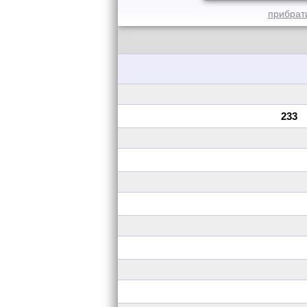
прибрат
233