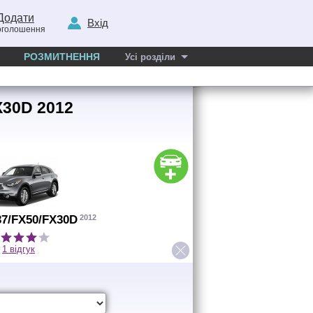
Додати
Вхід
оголошення
РОЗМИТНЕННЯ
Усі розділи
FX30D 2012
2012
X37/FX50/FX30D
1 відгук