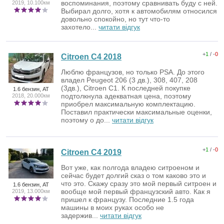
воспоминания, поэтому сравнивать буду с ней.
2019, 10.100км
Выбирал долго, хотя к автомобилям относился
довольно спокойно, но тут что-то
захотело...
читати відгук
+
1
/ -
0
Citroen C4 2018
Люблю французов, но только PSA. До этого
владел Peugeot 206 (3 дв.), 308, 407, 208
(3дв.), Citroen C1. К последней покупке
1.6 бензин, AT
подтолкнула адекватная цена, поэтому
2018, 20.000км
приобрел максимальную комплектацию.
Поставил практически максимальные оценки,
поэтому о до...
читати відгук
+
1
/ -
0
Citroen C4 2019
Вот уже, как полгода владею ситроеном и
сейчас будет долгий сказ о том каково это и
что это. Скажу сразу это мой первый ситроен и
1.6 бензин, AT
вообще мой первый французский авто. Как я
2019, 13.000км
пришел к французу. Последние 1.5 года
машины в моих руках особо не
задержив...
читати відгук