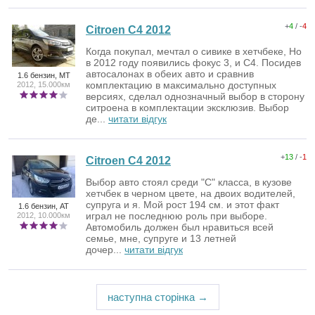
+
4
/ -
4
Citroen C4 2012
Когда покупал, мечтал о сивике в хетчбеке, Но
в 2012 году появились фокус 3, и С4. Посидев
автосалонах в обеих авто и сравнив
1.6 бензин, MT
комплектацию в максимально доступных
2012, 15.000км
версиях, сделал однозначный выбор в сторону
ситроена в комплектации эксклюзив. Выбор
де...
читати відгук
+
13
/ -
1
Citroen C4 2012
Выбор авто стоял среди "С" класса, в кузове
хетчбек в черном цвете, на двоих водителей,
супруга и я. Мой рост 194 см. и этот факт
1.6 бензин, AT
играл не последнюю роль при выборе.
2012, 10.000км
Автомобиль должен был нравиться всей
семье, мне, супруге и 13 летней
дочер...
читати відгук
наступна сторінка →