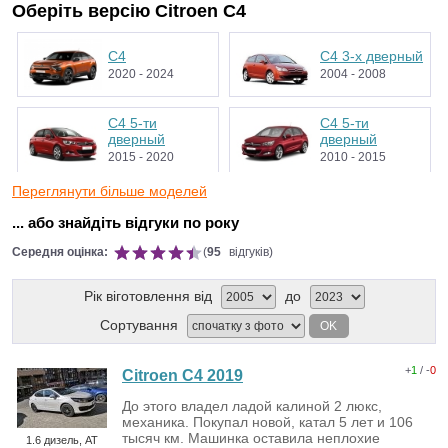
Оберіть версію Citroen C4
C4
C4 3-х дверный
2020 - 2024
2004 - 2008
C4 5-ти
C4 5-ти
дверный
дверный
2015 - 2020
2010 - 2015
Переглянути більше моделей
C4 5-ти
C4 5-ти
дверный
дверный
... або знайдіть відгуки по року
2008 - 2010
2004 - 2008
Середня оцінка:
(
95
відгуків)
C4 Sedan
Рік віготовлення від
до
2016 - 2020
Сортування
OK
+
1
/ -
0
Citroen C4 2019
До этого владел ладой калиной 2 люкс,
механика. Покупал новой, катал 5 лет и 106
тысяч км. Машинка оставила неплохие
1.6 дизель, AT