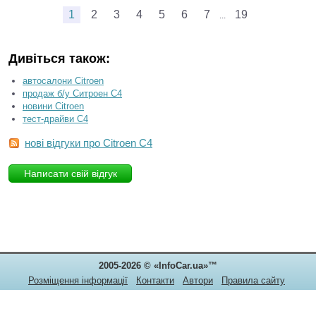
1
2
3
4
5
6
7
19
...
Дивіться також:
автосалони Citroen
продаж б/у Ситроен С4
новини Citroen
тест-драйви С4
нові відгуки про Citroen C4
Написати свій відгук
2005-2026 © «InfoCar.ua»™
Розміщення інформації
Контакти
Автори
Правила сайту
Конфіденційність