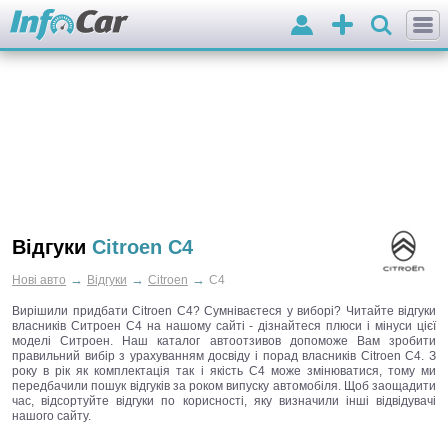
Вхід
Додати
оголошення
Відгуки
Citroen C4
→
→
→
Нові авто
Відгуки
Citroen
C4
Вирішили придбати Citroen C4? Сумніваєтеся у виборі? Читайте відгуки
власників Ситроен С4 на нашому сайті - дізнайтеся плюси і мінуси цієї
моделі Ситроен. Наш каталог автоотзивов допоможе Вам зробити
правильний вибір з урахуванням досвіду і порад власників Citroen C4. З
року в рік як комплектація так і якість С4 може змінюватися, тому ми
передбачили пошук відгуків за роком випуску автомобіля. Щоб заощадити
час, відсортуйте відгуки по корисності, яку визначили інші відвідувачі
нашого сайту.