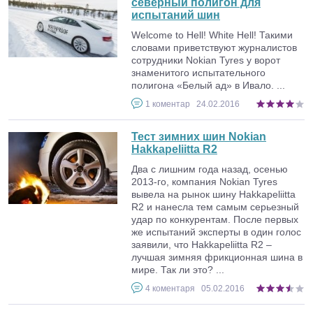
северный полигон для
испытаний шин
Welcome to Hell! White Hell! Такими
словами приветствуют журналистов
сотрудники Nokian Tyres у ворот
знаменитого испытательного
полигона «Белый ад» в Ивало. ...
1
коментар
24.02.2016
Тест зимних шин Nokian
Hakkapeliitta R2
Два с лишним года назад, осенью
2013-го, компания Nokian Tyres
вывела на рынок шину Hakkapeliitta
R2 и нанесла тем самым серьезный
удар по конкурентам. После первых
же испытаний эксперты в один голос
заявили, что Hakkapeliitta R2 –
лучшая зимняя фрикционная шина в
мире. Так ли это? ...
4
коментаря
05.02.2016