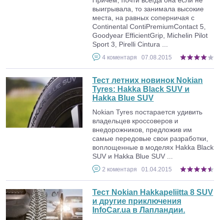
выигрывала, то занимала высокие
места, на равных соперничая с
Continental ContiPremiumContact 5,
Goodyear EfficientGrip, Michelin Pilot
Sport 3, Pirelli Cintura ...
4
коментаря
07.08.2015
Тест летних новинок Nokian
Tyres: Hakka Black SUV и
Hakka Blue SUV
Nokian Tyres постарается удивить
владельцев кроссоверов и
внедорожников, предложив им
самые передовые свои разработки,
воплощенные в моделях Hakka Black
SUV и Hakka Blue SUV ...
2
коментаря
01.04.2015
Тест Nokian Hakkapeliitta 8 SUV
и другие приключения
InfoCar.ua в Лапландии.