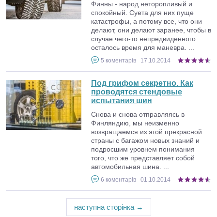
Финны - народ неторопливый и
спокойный. Суета для них пуще
катастрофы, а потому все, что они
делают, они делают заранее, чтобы в
случае чего-то непредвиденного
осталось время для маневра. ...
5
коментарів
17.10.2014
Под грифом секретно. Как
проводятся стендовые
испытания шин
Снова и снова отправляясь в
Финляндию, мы неизменно
возвращаемся из этой прекрасной
страны с багажом новых знаний и
подросшим уровнем понимания
того, что же представляет собой
автомобильная шина. ...
6
коментарів
01.10.2014
наступна сторінка →