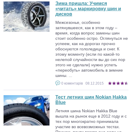
Зима пришла: Учимся
«читать» маркировку шин и
дисков
Межсезонье, особенно
затянувшееся, как в этом году –
время, когда вопрос замены шин
стоит особенно остро. Оглянуться не
успеем, как на дорогах прочно
обоснуются гололедица и снег. К
этому моменту (если по какой-то
нелепой случайности вы до сих пор
этого не сделали) нужно успеть
«переобуть» автомобиль в зимние
шины. ...
0
коментарів
08.12.2015
Тест летних шин Nokian Hakka
Blue
Летняя шина Nokian Hakka Blue
вышла на рынок еще в 2012 году и с
тех пор многократно принимала
участие во всевозможных тестах.
Причем, почти всегда она если не