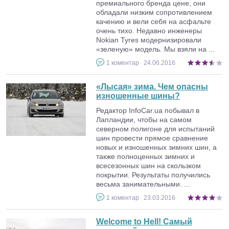
премиального бренда цене, они
обладали низким сопротивлением
качению и вели себя на асфальте
очень тихо. Недавно инженеры
Nokian Tyres модернизировали
«зеленую» модель. Мы взяли на ...
1
коментар
24.06.2016
«Лысая» зима. Чем опасны
изношенные шины?
Редактор InfoCar.ua побывал в
Лапландии, чтобы на самом
северном полигоне для испытаний
шин провести прямое сравнение
новых и изношенных зимних шин, а
также полноценных зимних и
всесезонных шин на скользком
покрытии. Результаты получились
весьма занимательными. ...
1
коментар
23.03.2016
Welcome to Hell! Самый