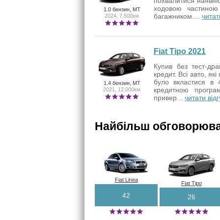
похвалитися наявні
ходовою частиною
1.0 бензин, MT
багажником....
читат
2024, 7.500км
Fiat Tipo 2021
Купив без тест-дра
кредит. Всі авто, як
було вкластися в 
1.4 бензин, MT
кредитною прогр
2021, 12.000км
привер...
читати відг
Найбільш обговорюван
Fiat Linea
Fiat Tipo
42
26