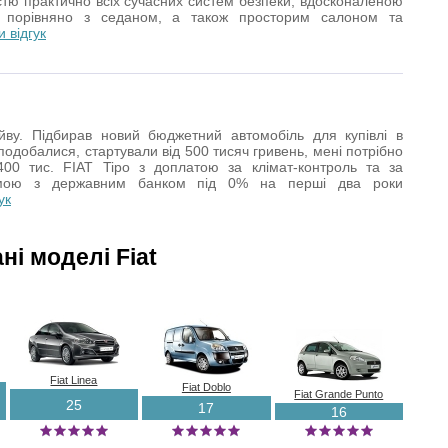
стю практично всіх сучасних систем безпеки, вдосконаленою
 порівняно з седаном, а також просторим салоном та
и відгук
йву. Підбирав новий бюджетний автомобіль для купівлі в
і подобалися, стартували від 500 тисяч гривень, мені потрібно
400 тис. FIAT Tipo з доплатою за клімат-контроль та за
амою з державним банком під 0% на перші два роки
ук
і моделі Fiat
Fiat Linea
Fiat Doblo
Fiat Grande Punto
25
17
16