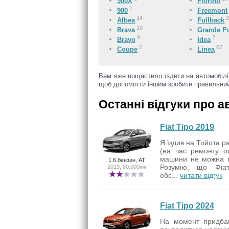
500X
Fiorino
1
900
Freemont
14
Albea
Fullback
10
Brava
Grande P
9
2
Bravo
Idea
2
67
Coupe
Linea
Вам вже пощастило їздити на автомобілі 
щоб допомогти іншим зробити правильний 
Останні відгуки про ав
Fiat Tipo 2019
Я їздив на Тойота рав
(на час ремонту о
машини не можна по
1.6 бензин, AT
Розумію, що Фіа
2019, 80.000км
обс...
читати відгук
Fiat Tipo 2024
На момент придбан