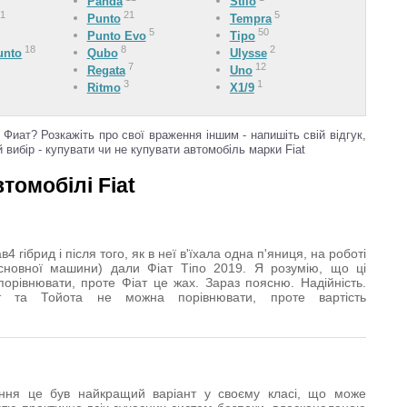
Panda
Stilo
1
21
5
Punto
Tempra
2
5
50
Punto Evo
Tipo
18
8
2
unto
Qubo
Ulysse
7
12
Regata
Uno
3
1
Ritmo
X1/9
Фиат? Розкажіть про свої враження іншим - напишіть свій відгук,
вибір - купувати чи не купувати автомобіль марки Fiat
томобілі Fiat
4 гібрид і після того, як в неї в'їхала одна п'яниця, на роботі
сновної машини) дали Фіат Тіпо 2019. Я розумію, що ці
рівнювати, проте Фіат це жах. Зараз поясню. Надійність.
т та Тойота не можна порівнювати, проте вартість
ня це був найкращий варіант у своєму класі, що може