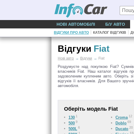
НОВІ АВТОМОБІЛІ
Б/У АВТО
|
|
ВІДГУКИ ПРО АВТО
КАТАЛОГ ВІДГУКІВ
Д
Відгуки
Fiat
→
→
Нові авто
Відгуки
Fiat
Роздумуєте над покупкою Fiat? Сумніва
власників Fiat. Наш каталог відгуків 
задоволеним купленим авто. Оберіть зі
відгуків її власників. Для Вашого зруч
автомобіля.
Оберіть модель Fiat
1
12
130
Croma
9
69
500
Doblo
6
20
500L
Ducato
1
13