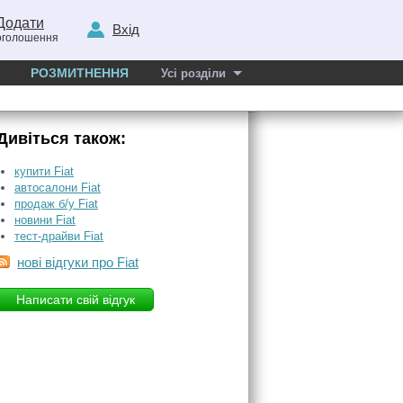
Додати
Вхід
оголошення
РОЗМИТНЕННЯ
Усі розділи
Дивіться також:
купити Fiat
автосалони Fiat
продаж б/у Fiat
новини Fiat
тест-драйви Fiat
нові відгуки про Fiat
Написати свій відгук