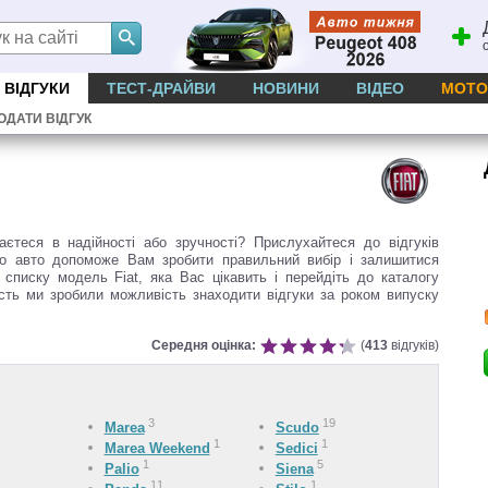
ВІДГУКИ
ТЕСТ-ДРАЙВИ
НОВИНИ
ВІДЕО
МОТО
ОДАТИ ВІДГУК
єтеся в надійності або зручності? Прислухайтеся до відгуків
про авто допоможе Вам зробити правильний вибір і залишитися
 списку модель Fiat, яка Вас цікавить і перейдіть до каталогу
ність ми зробили можливість знаходити відгуки за роком випуску
Середня оцінка:
(
413
відгуків)
3
19
Marea
Scudo
1
1
Marea Weekend
Sedici
1
5
Palio
Siena
11
1