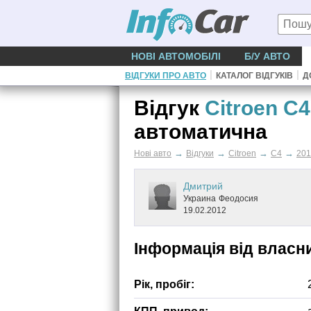
НОВІ АВТОМОБІЛІ
Б/У АВТО
|
|
ВІДГУКИ ПРО АВТО
КАТАЛОГ ВІДГУКІВ
Д
Відгук
Citroen C4
автоматична
→
→
→
→
Нові авто
Відгуки
Citroen
C4
201
Дмитрий
Украина
Феодосия
19.02.2012
Інформація від власн
Рік, пробіг: