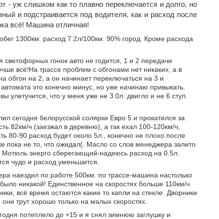
т - уж слишком как то плавно переключается и долго, но
вный и подстраивается под водителя, как и расход после
ока всё! Машина отличная!
бег 1300км. расход 7.2л/100км. 90% город. Кроме расхода
 светофорных гонок авто не годится, 1 и 2 передачи
чше всё!На трассе проблем с обгонами нет никаких, а в
а обгон на 2, а он начинает переключаться на 3 и
 автомата это конечно минус, но уже начинаю привыкать.
ы улетучится, что у меня уже не 3.0л. двигло и не 6 ступ.
ил сегодня белорусской солярки Евро 5 и прокатился за
ть 82км/ч (заезжал в деревню), а так ехал 100-120км/ч,
ть 80-90 расход будет около 5л., конечно не плохо после
 же пока не то, что ожидал(. Масло со слов менеджера залито
а Мотюль энерго сберегающий-надеюсь расход на 0.5л.
ится чудо и расход уменьшится.
ра наездил по работе 500км. по трассе-машина настолько
 было никакой! Единственное на скоростях больше 110км/ч
ики, всё время остаются какие то капли на стекле. Дворники
то они трут хорошо только на малых скоростях.
одня потеплело до +15 и я снял зимнюю заглушку и