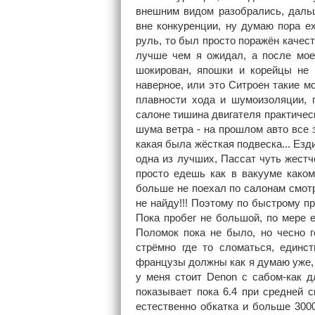
внешним видом разобрались, дальш
вне конкуренции, ну думаю пора ех
руль, то был просто поражён качес
лучше чем я ожидал, а после мое
шокирован, япошки и корейцы не 
наверное, или это Ситроен такие мо
плавности хода и шумоизоляции,
салоне тишина двигателя практичес
шума ветра - на прошлом авто все 
какая была жёсткая подвеска... Ез
одна из лучших, Пассат чуть жестче
просто едешь как в вакууме каком
больше не поехал по салонам смотр
не найду!!! Поэтому по быстрому пр
Пока пробег не большой, по мере 
Поломок пока не было, но чесно г
стрёмно где то сломаться, единс
французы должны как я думаю уже,
у меня стоит Denon с сабом-как 
показывает пока 6.4 при средней с
естественно обкатка и больше 3000