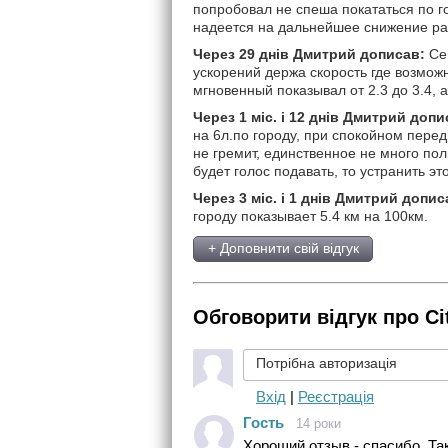
попробовал не спеша покататься по г
надеется на дальнейшее снижение ра
Через 29 днів Дмитрий дописав:
Сег
ускорений держа скорость где возможн
мгновенный показывал от 2.3 до 3.4, 
Через 1 міс. і 12 днів Дмитрий допи
на 6л.по городу, при спокойном перед
не гремит, единственное не много пол
будет голос подавать, то устранить эт
Через 3 міс. і 1 днів Дмитрий допис
городу показывает 5.4 км на 100км.
+ Доповнити свій відгук
Обговорити відгук про Ci
Потрібна авторизація
Вхід
|
Реєстрація
Гость
14 роки
Хороший отзыв - спасибо. Та