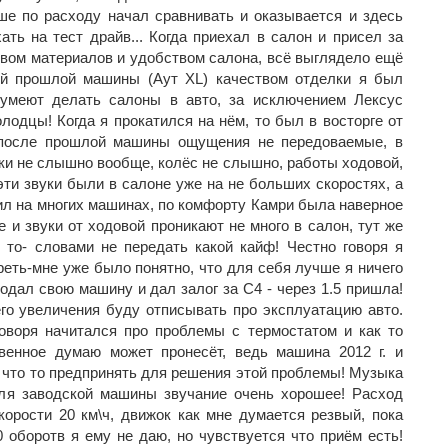
е по расходу начал сравнивать и оказывается и здесь
ать на тест драйв... Когда приехал в салон и присел за
твом материалов и удобством салона, всё выглядело ещё
й прошлой машины (Аут XL) качеством отделки я был
умеют делать салоны в авто, за исключением Лексус
лодцы! Когда я прокатился на нём, то был в восторге от
 после прошлой машины ощущения не передоваемые, в
ки не слышно вообще, колёс не слышно, работы ходовой,
эти звуки были в салоне уже на не больших скоростях, а
дил на многих машинах, по комфорту Камри была наверное
 и звуки от ходовой проникают не много в салон, тут же
 то- словами не передать какой кайф! Честно говоря я
еть-мне уже было понятно, что для себя лучше я ничего
одал свою машину и дал залог за С4 - через 1.5 пришла!
его увеличения буду отписывать про эксплуатацию авто.
оворя начитался про проблемы с термостатом и как то
твенное думаю может пронесёт, ведь машина 2012 г. и
 что то предпринять для решения этой проблемы! Музыка
для заводской машины звучание очень хорошее! Расход
корости 20 км\ч, движок как мне думается резвый, пока
 оборотв я ему не даю, но чувствуется что приём есть!