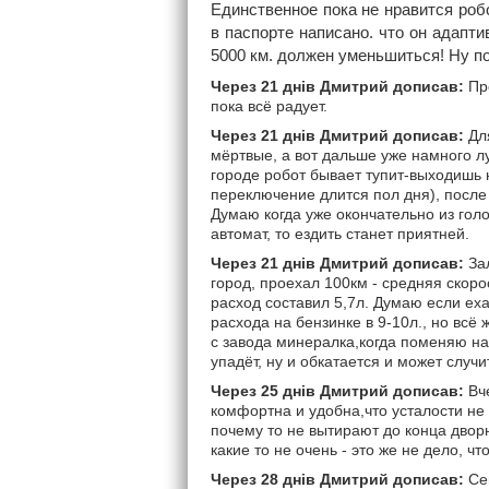
Единственное пока не нравится робо
в паспорте написано. что он адапти
5000 км. должен уменьшиться! Ну п
Через 21 днів Дмитрий дописав:
Про
пока всё радует.
Через 21 днів Дмитрий дописав:
Для
мёртвые, а вот дальше уже намного лу
городе робот бывает тупит-выходишь н
переключение длится пол дня), после
Думаю когда уже окончательно из голов
автомат, то ездить станет приятней.
Через 21 днів Дмитрий дописав:
Зал
город, проехал 100км - средняя скорос
расход составил 5,7л. Думаю если еха
расхода на бензинке в 9-10л., но всё
с завода минералка,когда поменяю н
упадёт, ну и обкатается и может случ
Через 25 днів Дмитрий дописав:
Вче
комфортна и удобна,что усталости не
почему то не вытирают до конца дворн
какие то не очень - это же не дело, ч
Через 28 днів Дмитрий дописав:
Сег