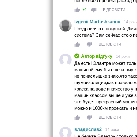
после 5000 пробега расход б
+1
ВІДПОВІСТИ
Ivgenii Martushkanov
14 рок
Поздравляю с покупкой. Дми
система? Сам сейчас стою п
ВІДПОВІСТИ
Автор відгуку
14 роки
Да есть! Элантра может толь
машиной,ему бы ещё корму ка
не понаслышке знаю,что тако
шумоизоляции,как правило ж
краска на воде и качество у 
машин классом выше и уже за
это будет прекрасный маши
можно и 1000км проехать и н
ВІДПОВІСТИ
владислав2
14 роки
Не берите Элантру столько п