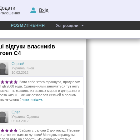
Додати
Вхід
оголошення
РОЗМИТНЕННЯ
Усі розділи
ші відгуки власників
troen C4
Сергей
Украина, Киев
10.02.2012
Взял себе этого француза, продав vw
lf gti 2008 года. Сравнениями заниматься тут нету
ысла, т.к. машины из разных миров и для разного
раза жизни. Так как обзавелся семьей в полном
ысле слова (
читати відгук
Олег
Украина, Одесса
05.03.2012
Забрал с салона 2 дня назад. Первые
ечатления самые лучшие! Молодцы французы,
елали авто на совесть. Изначально хотели с