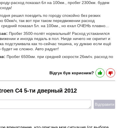
ороду-расход показал 6л на 100км., пробег 2300км. будем
схода!
одня решил поездить по городу спокойно без резких
о 60км/ч, так вот при таком передвижении расход
а средний показал 5л. на 100км., но ехал ОЧЕНЬ плавно...
сав:
Пробег 3500-полёт нормальный! Расход устаканился
вижении и иногда педаль в пол. Нигде ничего не скрипит и
ка подстукивала как то-сейчас тишина, ну думаю если ещё
о будет не сложно. Авто радует!
ав:
Пробег 6500км. при средней скорости 26км\ч. расход по
Відгук був корисним?
troen C4 5-ти дверный 2012
Відправити
кое впечатление, что описана моя ситуация (от выбора