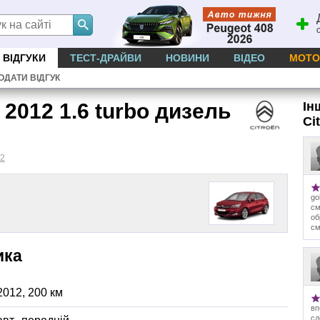
ВІДГУКИ
ТЕСТ-ДРАЙВИ
НОВИНИ
ВІДЕО
МОТО
ОДАТИ ВІДГУК
2012 1.6 turbo дизель
Ін
Ci
2
go
см
об
см
ика
2012
,
200
км
вп
сд