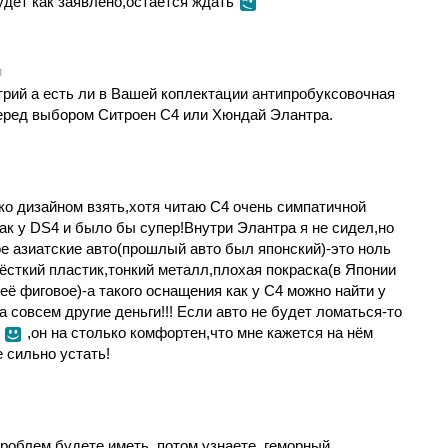
удет как заявлено,остаётся ждать
и
трий а есть ли в Вашей коплектации антипробуксовочная
еред выбором Ситроен С4 или Хюндай Элантра.
ко дизайном взять,хотя читаю С4 очень симпатичной
к у DS4 и было бы супер!Внутри Элантра я не сидел,но
е азиатские авто(прошлый авто был японский)-это ноль
ёсткий пластик,тонкий металл,плохая покраска(в Японии
неё фиговое)-а такого оснащения как у С4 можно найти у
 совсем другие деньги!!! Если авто не будет ломаться-то
н
,он на столько комфортен,что мне кажется на нём
е сильно устать!
роблем будете иметь, потом узнаете, геморный