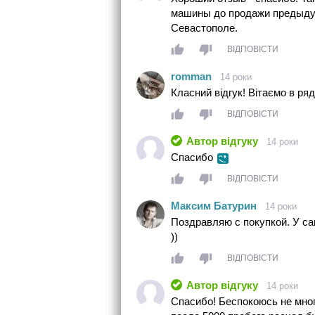
машины до продажи предыдуще
Севастополе.
ВІДПОВІСТИ
romman
14 роки
Класний відгук! Вітаємо в ряд
ВІДПОВІСТИ
Автор відгуку
14 роки
Спасибо
ВІДПОВІСТИ
Максим Батурин
14 роки
Поздравляю с покупкой. У са
))
ВІДПОВІСТИ
Автор відгуку
14 роки
Спасибо! Беспокоюсь не мног