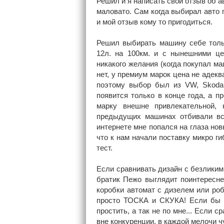
Решил и я написать свой отзыв об ав
маловато. Сам когда выбирал авто 
и мой отзыв кому то пригодиться.
Решил выбирать машину себе тольк
12л. на 100км. и с нынешними це
никакого желания (когда покупал ма
нет, у премиум марок цена не адеква
поэтому выбор был из VW, Skoda,
появится только в конце года, а п
марку внешне привлекательной,
предыдущих машинах отбивали вся
интернете мне попался на глаза нов
что к нам начали поставку микро г
тест.
Если сравнивать дизайн с безликими
братик Пежо выглядит поинтересне
коробки автомат с дизелем или роб
просто ТОСКА и СКУКА! Если бы о
простить, а так не по мне... Если
вне конкуренции, в каждой мелочи чу