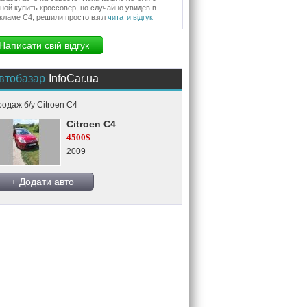
ной купить кроссовер, но случайно увидев в
кламе С4, решили просто взгл
читати відгук
Написати свій відгук
втобазар
InfoCar.ua
одаж б/у Citroen C4
Citroen C4
4500$
2009
+ Додати авто