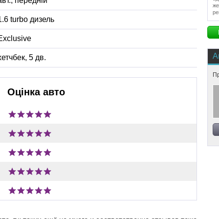
авт.
,
передній
же
ре
1.6 turbo дизель
Exclusive
А
хетчбек, 5 дв.
Пр
Оцінка авто