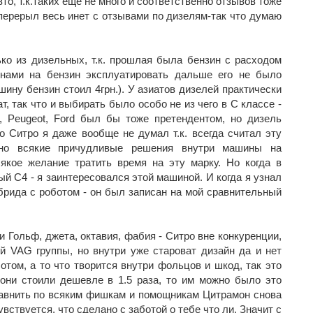
то, т.к.таких ещё не много и соответственно отзывов тоже
перерыл весь инет с отзывами по дизелям-так что думаю
о из дизельных, т.к. прошлая была бензин с расходом
нами на бензин эксплуатировать дальше его не было
шину бензин стоил 4грн.). У азиатов дизелей практически
т, так что и выбирать было особо не из чего в С классе -
 Peugeot, Ford был бы тоже претендентом, но дизель
ро Ситро я даже вообще не думал т.к. всегда считал эту
 но всякие причудливые решения внутри машины на
кое желание тратить время на эту марку. Но когда в
ый С4 - я заинтересовался этой машиной. И когда я узнал
ибрида с роботом - он был записан на мой сравнительный
 Гольф, джета, октавия, фабия - Ситро вне конкуренции,
й VAG группы, но внутри уже староват дизайн да и нет
отом, а то что творится внутри фольцов и шкод, так это
ни стоили дешевле в 1.5 раза, то им можно было это
 сравнить по всяким фишкам и помощникам Цитрамон снова
вствуется, что сделано с заботой о тебе что ли. Значит с