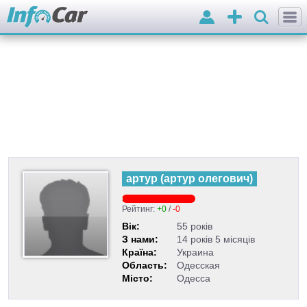
Вхід
Додати
оголошення
артур
(
артур олегович
)
Рейтинг:
+0
/
-0
Вік:
55 років
З нами:
14 років 5 місяців
Країна:
Украина
Область:
Одесская
Місто:
Одесса