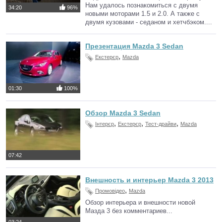
Нам удалось познакомиться с двумя
34:20
96%
новыми моторами 1.5 и 2.0. А также с
двумя кузовами - седаном и хетчбэком....
Презентация Mazda 3 Sedan
,
Екстерєр
Mazda
01:30
100%
Обзор Mazda 3 Sedan
,
,
,
Інтерєр
Екстерєр
Тест-драйви
Mazda
07:42
Внешность и интерьер Mazda 3 2013
,
Промовідео
Mazda
Обзор интерьера и внешности новой
Мазда 3 без комментариев...