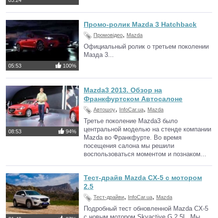
03:24
Промо-ролик Mazda 3 Hatchback
,
Промовідео
Mazda
Официальный ролик о третьем поколении
Мазда 3...
05:53
100%
Mazda3 2013. Обзор на
Франкфуртском Автосалоне
,
,
Автошоу
InfoCar.ua
Mazda
Третье поколение Mazda3 было
центральной моделью на стенде компании
08:53
94%
Mazda во Франкфурте. Во время
посещения салона мы решили
воспользоваться моментом и познаком...
Тест-драйв Mazda CX-5 с мотором
2.5
,
,
Тест-драйви
InfoCar.ua
Mazda
Подробный тест обновленной Mazda CX-5
с новым мотором Skyactive G 2.5L. Мы