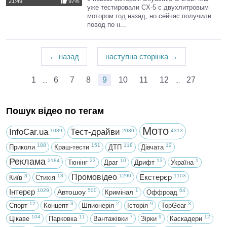
21:49
97%
уже тестировали CX-5 с двухлитровым
мотором год назад, но сейчас получили
повод по н...
← назад
наступна сторінка →
1
6
7
8
9
10
11
12
27
...
...
Пошук відео по тегам
Мото
InfoCar.ua
Тест-драйви
1089
2030
4313
188
151
118
12
Приколи
Краш-тести
ДТП
Дівчата
Реклама
2184
23
10
13
1
Тюнінг
Драг
Дрифт
Україна
3
13
Промовідео
1290
Екстерєр
1103
Київ
Стихія
Інтерєр
1029
500
1
64
Автошоу
Кримінал
Оффроад
12
3
2
9
3
Спорт
Концепт
Шпионерія
Історія
TopGear
104
11
7
9
12
Цікаве
Парковка
Вантажівки
Зірки
Каскадери