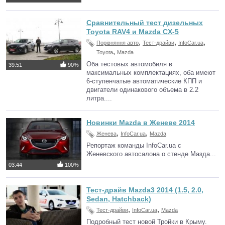
Сравнительный тест дизельных
Toyota RAV4 и Mazda CX-5
,
,
,
Порівняння авто
Тест-драйви
InfoCar.ua
,
Toyota
Mazda
Оба тестовых автомобиля в
39:51
90%
максимальных комплектациях, оба имеют
6-ступенчатые автоматические КПП и
двигатели одинакового объема в 2.2
литра....
Новинки Mazda в Женеве 2014
,
,
Женева
InfoCar.ua
Mazda
Репортаж команды InfoCar.ua c
Женевского автосалона о стенде Мазда...
03:44
100%
Тест-драйв Mazda3 2014 (1.5, 2.0,
Sedan, Hatchback)
,
,
Тест-драйви
InfoCar.ua
Mazda
Подробный тест новой Тройки в Крыму.