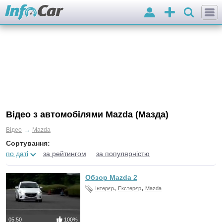
Вхід
Додати
оголошення
Відео з автомобілями Mazda (Мазда)
→
Відео
Mazda
Сортування:
по даті
за рейтингом
за популярністю
Обзор Mazda 2
,
,
Інтерєр
Екстерєр
Mazda
05:50
100%