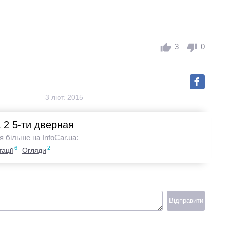
3
0
3 лют. 2015
 2 5-ти дверная
я більше на InfoCar.ua:
6
2
ації
Огляди
Відправити