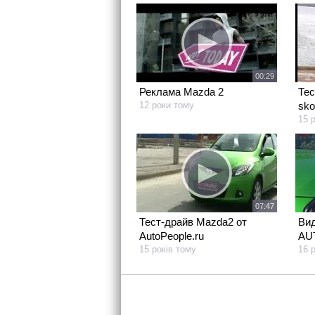
00:29
Реклама Mazda 2
Тес
12 роки тому
sko
15 
07:47
Тест-драйв Mazda2 от
Вид
AutoPeople.ru
AU
15 років тому
16 