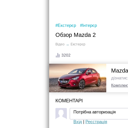
#Екстерєр
#Інтерєр
Обзор Mazda 2
→
Відео
Екстерєр
3202
Mazda
дізнатис
Комплект
КОМЕНТАРІ
Потрібна авторизація
Вхід
|
Реєстрація