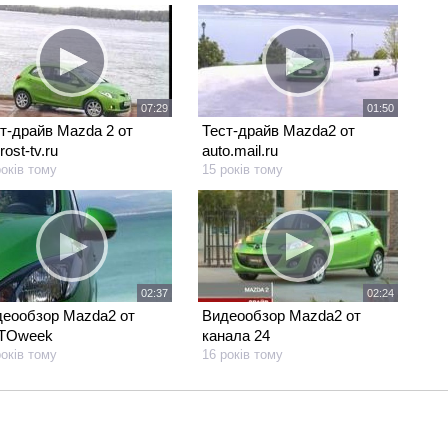
07:29
01:50
т-драйв Mazda 2 от
Тест-драйв Mazda2 от
rost-tv.ru
auto.mail.ru
років тому
15 років тому
02:37
02:24
еообзор Mazda2 от
Видеообзор Mazda2 от
TOweek
канала 24
років тому
16 років тому