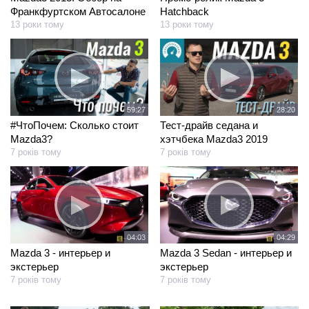
Франкфуртском Автосалоне
Hatchback
13 роки тому
13 роки тому
59:27
28:20
#ЧтоПочем: Сколько стоит
Тест-драйв седана и
Mazda3?
хэтчбека Mazda3 2019
7 років тому
7 років тому
04:03
04:29
Mazda 3 - интерьер и
Mazda 3 Sedan - интерьер и
экстерьер
экстерьер
7 років тому
7 років тому