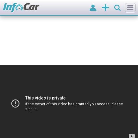
Вхід
Додати
оголошення