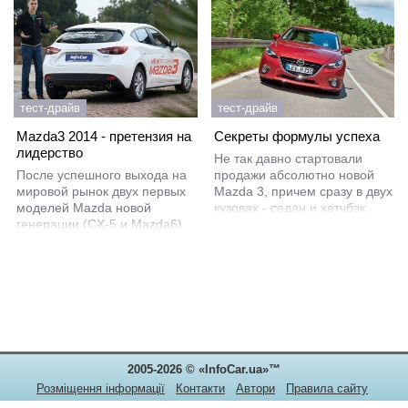
тест-драйв
тест-драйв
Mazda3 2014 - претензия на
Секреты формулы успеха
лидерство
Не так давно стартовали
После успешного выхода на
продажи абсолютно новой
мировой рынок двух первых
Mazda 3, причем сразу в двух
моделей Mazda новой
кузовах - седан и хетчбэк.
генерации (CX-5 и Mazda6)
Удастся ли новоиспеченной
фанаты бренда начали с
«Мазде 3» повторить успех
нетерпением ожидать
предыдущей генерации и
обновления и бестселлера
стать бестселлером?
марки - Mazda3. Залогом
успеха новой модели должны
были стать два главных
фактора - дизайн и
экономичность. За последние
2005-2026 © «InfoCar.ua»™
2 года фактически все
прямые конкуренты Тройки в
Розміщення інформації
Контакти
Автори
Правила сайту
C-классе уже успели
Конфіденційність