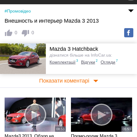
#Промовідео
Внешность и интерьер Mazda 3 2013
0
0
Mazda 3 Hatchback
дізнатися більше на InfoCar.ua:
3
2
7
Комплектації
Відгуки
Огляди
Показати коментарі
08:53
05:53
Mazda3 2013. Обзор на
Промо-ролик Mazda 3