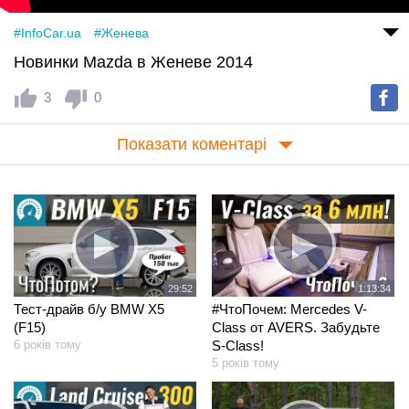
#InfoCar.ua
#Женева
Новинки Mazda в Женеве 2014
3
0
Показати коментарі
29:52
1:13:34
Тест-драйв б/у BMW X5
#ЧтоПочем: Mercedes V-
(F15)
Class от AVERS. Забудьте
6 років тому
S-Class!
5 років тому