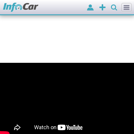
Вхід
Додати
оголошення