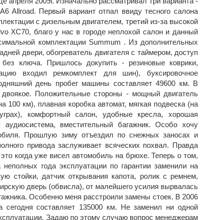
е апреля 2009г. Изначально рассматривал три варианта -
 A6 Allroad. Первый вариант отпал ввиду тесного салона
мплектации с дизельным двигателем, третий из-за высокой
vo XC70, благо у нас в городе неплохой салон и данный
ксимальной комплектации Summum . Из дополнительных
адней двери, обогреватель двигателя с таймером, доступ
 без ключа. Пришлось докупить - резиновые коврики,
тацию входил ремкомплект для шин), буксировочное
годняшний день пробег машины составляет 49600 км. В
 двоякое. Положительные стороны - мощный двигатель
а 100 км), плавная коробка автомат, мягкая подвеска (на
уграх), комфортный салон, удобные кресла, хорошая
 аудиосистема, вместительный багажник. Особо хочу
обиля. Прошлую зиму отъездил по снежных заносах и
полного привода заслуживает всяческих похвал. Правда
 это когда уже висел автомобиль на брюхе. Теперь о том,
а неполных года эксплуатации по гарантии заменили на
ю стойки, датчик открывания капота, ролик с ремнем,
ирскую дверь (обвисла), от малейшего усилия вырвалась
гажника. Особенно меня расстроили замены стоек. В 2006
на сегодня составляет 135000 км. Не заменил ни одной
эксплуатации. Задаю по этому случаю вопрос менеджерам