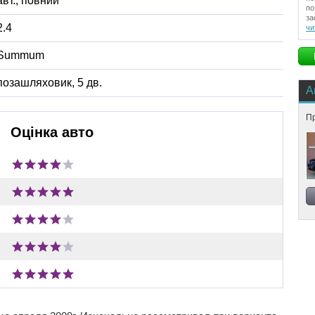
авт.
,
повний
по
за
2.4
чи
Summum
позашляховик, 5 дв.
А
Пр
Оцінка авто