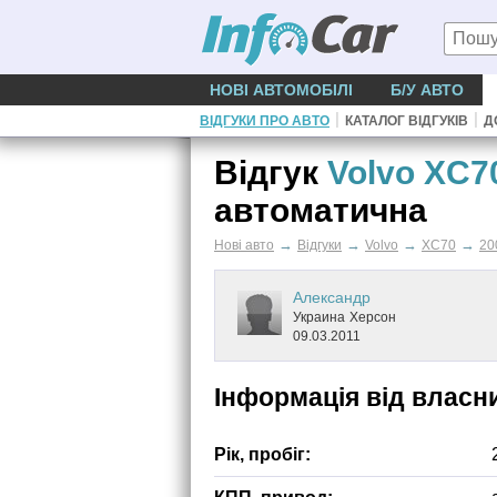
НОВІ АВТОМОБІЛІ
Б/У АВТО
|
|
ВІДГУКИ ПРО АВТО
КАТАЛОГ ВІДГУКІВ
Д
Відгук
Volvo XC7
автоматична
→
→
→
→
Нові авто
Відгуки
Volvo
XC70
20
Александр
Украина
Херсон
09.03.2011
Інформація від власн
Рік, пробіг: