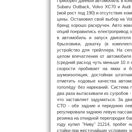
Приобрёл данный автомобиль в конц
Subaru Outback, Volvo XC70 и Audi
(мой рост под 190) и отсутствия ко
цены. Остановил свой выбор на Vol
бренд хорошо раскручен. Авто ма
опций понравились електропривод з
в автомобиль и запуск двигателя
брызговики, докатку (в комплек
устройство для трейллера. На се
целом впечатления от автомобиля
(средний расход чуть меньше 10 л н
скорости пробивает на ямах и б
шумоизоляция, достойная штатная
отметить ходовые качества автом
гололёду без нареканий. Система 
два раза вытаскивали из сугробов -
что заставляет задуматься. За дв
СТО - обе задние и переднюю леву
регулировали заднюю левую пассаж
резинка на откидной перегородке ба
году купил "Ниву" 21214, пробег 
стойки при жесточайших условиях 