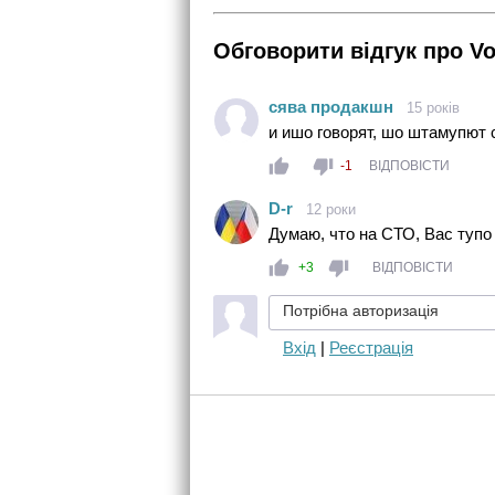
Обговорити відгук про Vo
сява продакшн
15 років
и ишо говорят, шо штамупют 
-1
ВІДПОВІСТИ
D-r
12 роки
Думаю, что на СТО, Вас тупо
+3
ВІДПОВІСТИ
Потрібна авторизація
Вхід
|
Реєстрація