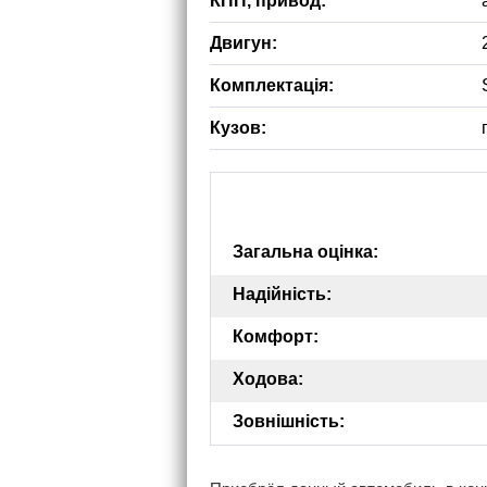
КПП, привод:
Двигун:
Комплектація:
Кузов:
Загальна оцінка:
Надійність:
Комфорт:
Ходова:
Зовнішність: