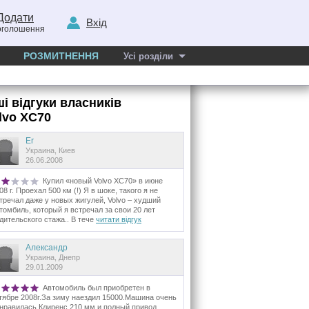
Додати
Вхід
оголошення
РОЗМИТНЕННЯ
Усі розділи
ші відгуки власників
lvo XC70
Er
Украина, Киев
26.06.2008
Купил «новый Volvo ХС70» в июне
08 г. Проехал 500 км (!) Я в шоке, такого я не
тречал даже у новых жигулей, Volvo – худший
томбиль, который я встречал за свои 20 лет
дительского стажа.. В тече
читати відгук
Александр
Украина, Днепр
29.01.2009
Автомобиль был приобретен в
тябре 2008г.За зиму наездил 15000.Машина очень
нравилась.Клиренс 210 мм.и полный привод