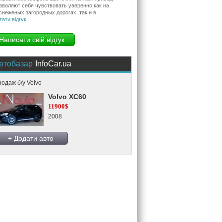
зволяют себя чувствовать уверенно как на
снеженых загородных дорогах, так и в
тати відгук
Написати свій відгук
втобазар
InfoCar.ua
одаж б/у Volvo
Volvo XC60
11900$
2008
+ Додати авто