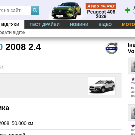
ВІДГУКИ
ТЕСТ-ДРАЙВИ
НОВИНИ
ВІДЕО
МОТО
ОДАТИ ВІДГУК
0
2008 2.4
Ін
Vo
08
20
вс
ав
во
ика
2008
,
50.000
км
ок
по