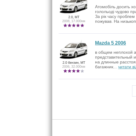
Атомобіль досить хо
голольоді чудово пра
За рік часу проблем 
2.0, MT
пожував. На низькоп
2008, 17.000км
Mazda 5 2006
в общем неплохой а
представительный и 
на длинные расстоя
2.0 бензин, MT
багажник...
читати ві
2006, 32.000км