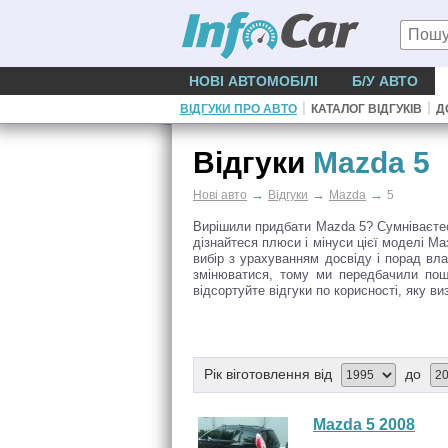
НОВІ АВТОМОБІЛІ
Б/У АВТО
|
|
ВІДГУКИ ПРО АВТО
КАТАЛОГ ВІДГУКІВ
Д
Відгуки
Mazda 5
→
→
→
Нові авто
Відгуки
Mazda
5
Вирішили придбати Mazda 5? Сумніваєтеся
дізнайтеся плюси і мінуси цієї моделі 
вибір з урахуванням досвіду і порад вла
змінюватися, тому ми передбачили пош
відсортуйте відгуки по корисності, яку ви
Рік віготовлення від
до
Mazda 5 2008