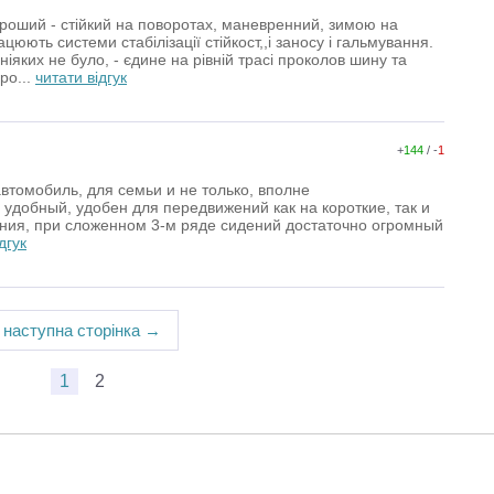
роший - стійкий на поворотах, маневренний, зимою на
цюють системи стабілізації стійкост,,і заносу і гальмування.
ніяких не було, - єдине на рівній трасі проколов шину та
ро...
читати відгук
+
144
/ -
1
втомобиль, для семьи и не только, вполне
удобный, удобен для передвижений как на короткие, так и
ния, при сложенном 3-м ряде сидений достаточно огромный
дгук
наступна сторінка →
1
2