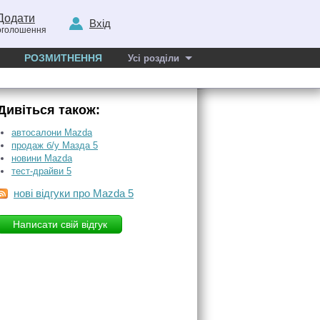
Додати
Вхід
оголошення
РОЗМИТНЕННЯ
Усі розділи
Дивіться також:
автосалони Mazda
продаж б/у Мазда 5
новини Mazda
тест-драйви 5
нові відгуки про Mazda 5
Написати свій відгук