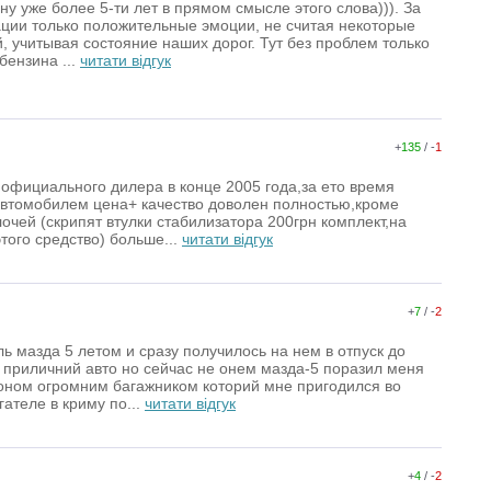
у уже более 5-ти лет в прямом смысле этого слова))). За
ации только положительные эмоции, не считая некоторые
, учитывая состояние наших дорог. Тут без проблем только
 бензина ...
читати відгук
+
135
/ -
1
 официального дилера в конце 2005 года,за ето время
автомобилем цена+ качество доволен полностью,кроме
очей (скрипят втулки стабилизатора 200грн комплект,на
того средство) больше...
читати відгук
+
7
/ -
2
ь мазда 5 летом и сразу получилось на нем в отпуск до
е приличний авто но сейчас не онем мазда-5 поразил меня
ном огромним багажником которий мне пригодился во
гателе в криму по...
читати відгук
+
4
/ -
2