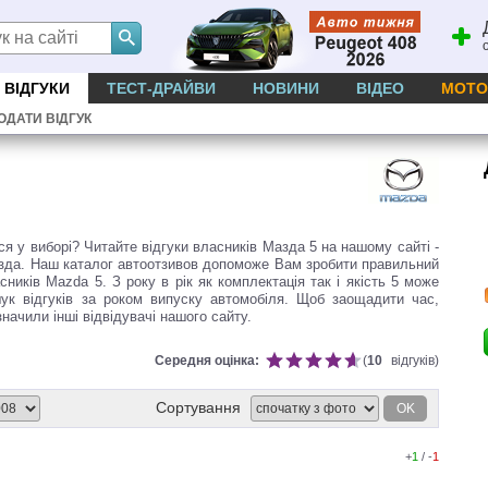
ВІДГУКИ
ТЕСТ-ДРАЙВИ
НОВИНИ
ВІДЕО
МОТО
ОДАТИ ВІДГУК
 у виборі? Читайте відгуки власників Мазда 5 на нашому сайті -
Мазда. Наш каталог автоотзивов допоможе Вам зробити правильний
сників Mazda 5. З року в рік як комплектація так і якість 5 може
ук відгуків за роком випуску автомобіля. Щоб заощадити час,
значили інші відвідувачі нашого сайту.
Середня оцінка:
(
10
відгуків)
Сортування
OK
+
1
/ -
1