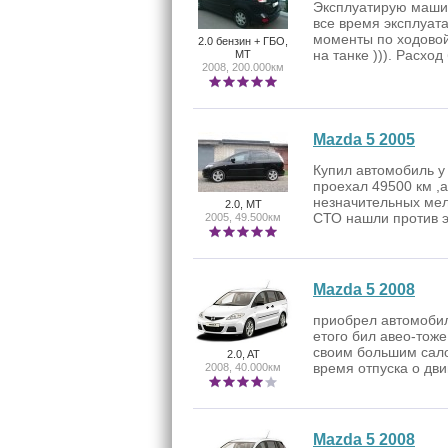
Эксплуатирую машин
все время эксплуат
моменты по ходовой
2.0 бензин + ГБО,
на танке ))). Расход
MT
2008, 200.000км
Mazda 5 2005
Купил автомобиль у
проехал 49500 км ,
незначительных мел
2.0, MT
СТО нашли против э
2005, 49.500км
Mazda 5 2008
приобрел автомобил
етого бил авео-тож
своим большим сало
2.0, AT
время отпуска о дви
2008, 40.000км
Mazda 5 2008