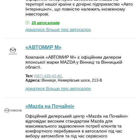
території нашої країни є дочірнє підприємство «Авто
Інтернешнл», що повністю належить іноземному
інвесторові.
20 автосалонів
дізнатися більше про автосалон
«АВТОМИР М»
Компанія «АВТОМИР М» є офіційним дилером
японської марки MAZDA у Вінниці та Вінницькій
області.
Тел:
(067) 435-43-40
,
Адреса:
Вінниця, Немирівське шосе, 213-В
дізнатися більше про автосалон
«Mazda на Почайні»
Офіційний дилерський центр «Mazda на Почайні»
відповідає високим стандартам Mazda для
максимального задоволення потреб клієнтів та
комфортного перебування в автосалоні під час
вибору автомобіля та під час сервісного