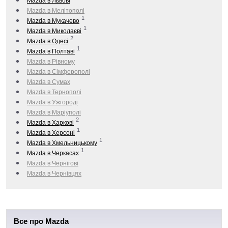
Mazda в Львові
Mazda в Мелітополі
1
Mazda в Мукачево
1
Mazda в Миколаєві
2
Mazda в Одесі
1
Mazda в Полтаві
Mazda в Рівному
Mazda в Сімферополі
Mazda в Сумах
Mazda в Тернополі
Mazda в Ужгороді
Mazda в Маріуполі
2
Mazda в Харкові
1
Mazda в Херсоні
1
Mazda в Хмельницькому
1
Mazda в Черкаcах
Mazda в Чернігові
Mazda в Чернівцях
Все про Mazda