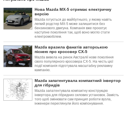
Нова Mazda MX-5 отримає електричну
версію
Mazda готується до майбутнього, у якому навіть
легкий родстер MX-5 може залишитися без
бензинового двигуна. Компанія вже проєктує
наступне покоління так, щоб воно могло стати
електромобілем.
Mazda вразила фанатів авторською
піснею про кросовер CX-5
Mazda вивела на ринок Австралії нове покоління
свого популярного кросовера CX-5. На честь цієї
події компанія підготувала масштабну рекламну
кампанію.
Mazda запатентувала компактний інвертор
для гібридів
Mazda запатентувала компактну конструкцію
інвертора для гібридних силових установок. Замість
того щоб змінювати сам принцип роботи вузла,
інженери переглянули його компонування.