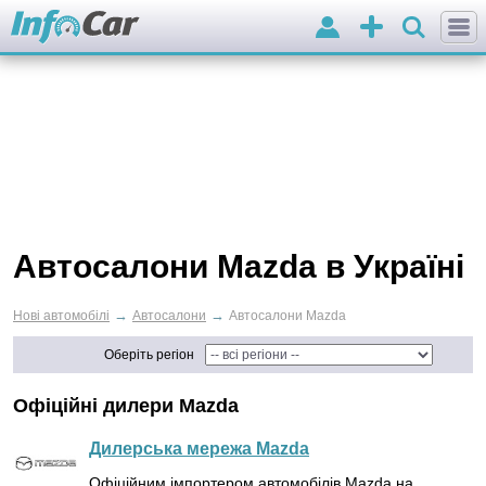
Вхід
Додати
оголошення
Автосалони Mazda в Україні
→
→
Нові автомобілі
Автосалони
Автосалони Mazda
Оберіть регіон
Офіційні дилери Mazda
Дилерська мережа Mazda
Офіційним імпортером автомобілів Mazda на