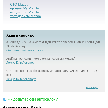
СТО Mazda
продаж б/у Mazda
відгуки про Mazda
тест-драйвы Mazda
Акції в салонах
Знижки до 30% на комплект підніжок та поперечні багажні рейки для
Skoda Kodiaq.
«Автоцентр-Україна плюс»
Акційна пропозиція комплексна перевірка ходової
Лексус Київ Аеропорт
Старт сервісної акції із запасними частинами VALUE+ для авто 3+
років
Лексус Київ Аеропорт
→
всі акції
Як додати сюди автосалон?
Актуально про Mazda