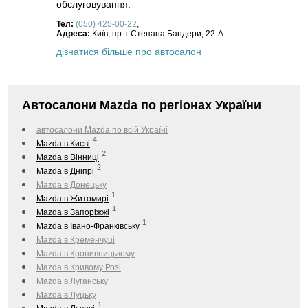
обслуговування.
Тел:
(050) 425-00-22
,
Адреса:
Київ, пр-т Степана Бандери, 22-А
дізнатися більше про автосалон
Автосалони Mazda по регіонах України
автосалони Mazda по всій Україні
4
Mazda в Києві
2
Mazda в Вінниці
2
Mazda в Дніпрі
Mazda в Донецьку
1
Mazda в Житомирі
1
Mazda в Запоріжжі
1
Mazda в Івано-Франківську
Mazda в Кременчуці
Mazda в Кропивницькому
Mazda в Кривому Розі
Mazda в Луганську
Mazda в Луцьку
1