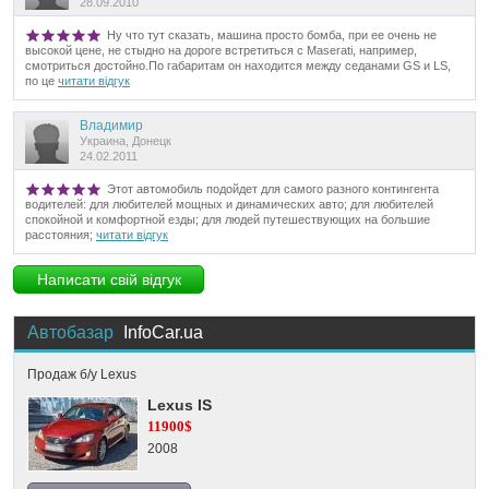
28.09.2010
Ну что тут сказать, машина просто бомба, при ее очень не
высокой цене, не стыдно на дороге встретиться с Maserati, например,
смотриться достойно.По габаритам он находится между седанами GS и LS,
по це
читати відгук
Владимир
Украина, Донецк
24.02.2011
Этот автомобиль подойдет для самого разного контингента
водителей: для любителей мощных и динамических авто; для любителей
спокойной и комфортной езды; для людей путешествующих на большие
расстояния;
читати відгук
Написати свій відгук
Автобазар
InfoCar.ua
Продаж б/у Lexus
Lexus IS
11900$
2008