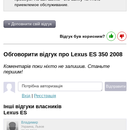
приемлемое обслуживание.
+ Доповнити свій відгук
Відгук був корисним?
Обговорити відгук про Lexus ES 350 2008
Коментарів поки ніхто не залишив. Станьте
першим!
Потрібна авторизація
Відправити
Вхід
|
Реєстрація
Інші відгуки власників
Lexus ES
Владимир
Украина, Львов