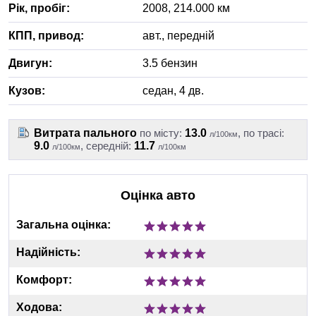
Рік, пробіг:
2008
,
214.000
км
КПП, привод:
авт.
,
передній
Двигун:
3.5 бензин
Кузов:
седан, 4 дв.
Витрата пального
по місту:
13.0
, по трасі:
л/100км
9.0
, середній:
11.7
л/100км
л/100км
Оцінка авто
Загальна оцінка:
Надійність:
Комфорт:
Ходова: