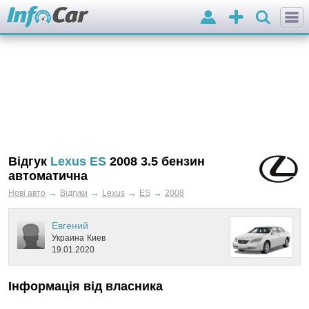
Вхід
Додати
оголошення
Відгук
Lexus ES
2008 3.5 бензин
автоматична
→
→
→
→
Нові авто
Відгуки
Lexus
ES
2008
Евгений
Украина
Киев
19.01.2020
Інформація від власника