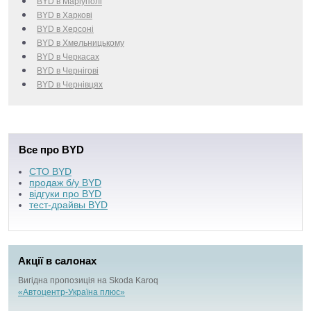
BYD в Маріуполі
BYD в Харкові
BYD в Херсоні
BYD в Хмельницькому
BYD в Черкаcах
BYD в Чернігові
BYD в Чернівцях
Все про BYD
СТО BYD
продаж б/у BYD
відгуки про BYD
тест-драйвы BYD
Акції в салонах
Вигідна пропозиція на Skoda Karoq
«Автоцентр-Україна плюс»