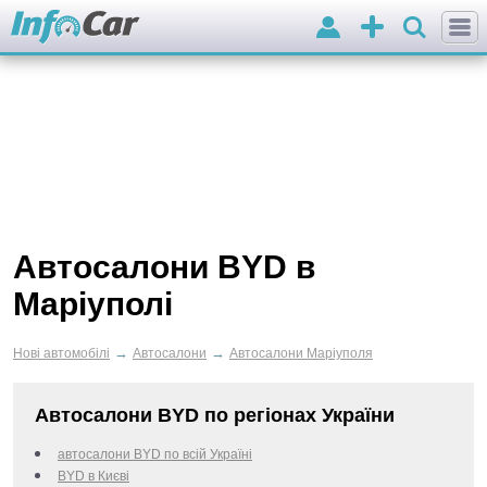
Вхід
Додати
оголошення
Автосалони BYD в
Маріуполі
→
→
Нові автомобілі
Автосалони
Автосалони Маріуполя
Автосалони BYD по регіонах України
автосалони BYD по всій Україні
BYD в Києві