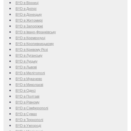
BYD в Вінниці
BYD в Дніпрі
BYD в Донецьку
BYD в Житомирі
BYD в Запоріжжі
BYD в Івано-Франківську
BYD в Кременчуці
BYD в Кропивницькому
BYD в Кривому Розі
BYD в Луганську
BYD в Луцьку
BYD в Львові
BYD в Мелітополі
BYD в Мукачево
BYD в Миколаєві
BYD в Одесі
BYD в Полтаві
BYD в Рівному
BYD в Сімферополі
BYD в Сумах
BYD в Тернополі
BYD в Ужгороді