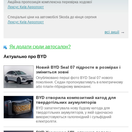
Акційна пропозиція комплексна перевірка ходової
Лексус Київ Аеропорт
Спеціальні ціни на автомобілі Skoda до кінця серпня
Лексус Київ Аеропорт
→
всі акції
Як додати сюди автосалон?
Актуально про BYD
Новий BYD Seal 07 підросте в розмірах і
зміниться зовні
Опубліковано перші фото BYD Seal 07 нового
покоління. Седан пропонуватимуть в електричному
або плагін-гібридному виконанні.
BYD створила композитний катод для
твердотільних акумуляторів
BYD запатентувала нову будову катода для
твердотільних акумуляторів, у якій одночасно
використовуються галогенідний і сульфідний
електроліти.