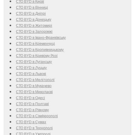
СТО BYD в Києві
СТО BYD в Вінниці
СТО BYD в Дніпрі
СТО BYD в Донецьку
СТО BYD в Житомирі
СТО BYD в Запоріжжі
СТО BYD в Івано-Франківську
СТО BYD в Кременчуці
СТО BYD в Кропивницькому
СТО BYD в Кривому Розі
СТО BYD в Луганську
СТО BYD в Луцьку
СТО BYD в Львові
СТО BYD в Мелітополі
СТО BYD в Мукачево
СТО BYD в Миколаєві
СТО BYD в Одесі
СТО BYD в Полтаві
СТО BYD в Рівному
СТО BYD в Сімферополі
СТО BYD в Сумах
СТО BYD в Тернополі
СТО BYD в Ужгороді