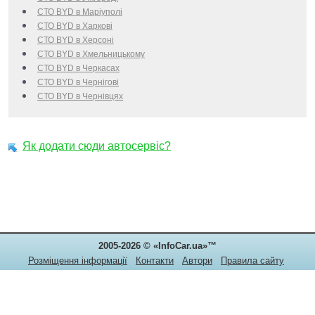
СТО BYD в Маріуполі
СТО BYD в Харкові
СТО BYD в Херсоні
СТО BYD в Хмельницькому
СТО BYD в Черкаcах
СТО BYD в Чернігові
СТО BYD в Чернівцях
Як додати сюди автосервіс?
2005-2026 © «InfoCar.ua»™
Розміщення інформації
Контакти
Автори
Правила сайту
Конфіденційність