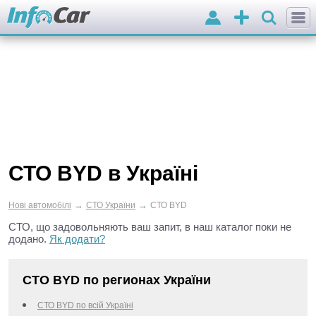
Вхід
Додати
оголошення
СТО BYD в Україні
→
→
Нові автомобілі
СТО України
СТО BYD
СТО, що задовольняють ваш запит, в наш каталог поки не
додано.
Як додати?
СТО BYD по регионах України
СТО BYD по всій Україні