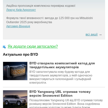
Акційна пропозиція комплексна перевірка ходової
Лексус Київ Аеропорт
Формула твоєї впевненості: вигода до 125 000 грн на Mitsubishi
Outlander 2025 року виробництва
Автомир-Вінниця
→
всі акції
Як додати сюди автосалон?
Актуально про BYD
BYD створила композитний катод для
твердотільних акумуляторів
BYD запатентувала нову будову катода для
твердотільних акумуляторів, у якій одночасно
використовуються галогенідний і сульфідний
електроліти.
BYD Yangwang U8L отримав топову
версію Snowcrest Edition
Позашляховик Yangwang U8 від BYD отримав топову
розкішну версію Snowcrest Edition. Вона оздоблена
натуральним золотом та може їздити боком.