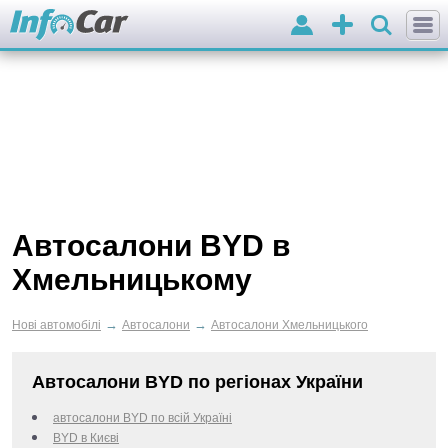
Вхід
Додати
оголошення
Автосалони BYD в
Хмельницькому
→
→
Нові автомобілі
Автосалони
Автосалони Хмельницького
Автосалони BYD по регіонах України
автосалони BYD по всій Україні
BYD в Києві