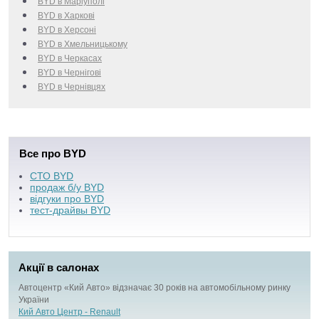
BYD в Маріуполі
BYD в Харкові
BYD в Херсоні
BYD в Хмельницькому
BYD в Черкаcах
BYD в Чернігові
BYD в Чернівцях
Все про BYD
СТО BYD
продаж б/у BYD
відгуки про BYD
тест-драйвы BYD
Акції в салонах
Автоцентр «Кий Авто» відзначає 30 років на автомобільному ринку
України
Кий Авто Центр - Renault