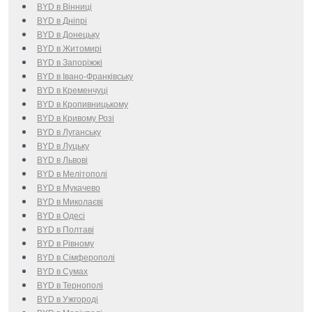
BYD в Вінниці
BYD в Дніпрі
BYD в Донецьку
BYD в Житомирі
BYD в Запоріжжі
BYD в Івано-Франківську
BYD в Кременчуці
BYD в Кропивницькому
BYD в Кривому Розі
BYD в Луганську
BYD в Луцьку
BYD в Львові
BYD в Мелітополі
BYD в Мукачево
BYD в Миколаєві
BYD в Одесі
BYD в Полтаві
BYD в Рівному
BYD в Сімферополі
BYD в Сумах
BYD в Тернополі
BYD в Ужгороді