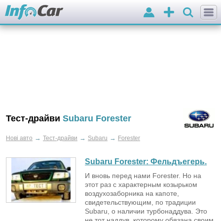
Вхід
Додати
оголошення
Тест-драйви
Subaru Forester
→
→
→
Нові авто
Тест-драйви
Subaru
Forester
Subaru Forester:
Фельдъегерь.
И вновь перед нами Forester. Но на
этот раз с характерным козырьком
воздухозаборника на капоте,
свидетельствующим, по традиции
Subaru, о наличии турбонаддува. Это
не тот наддув, которому обязана своим