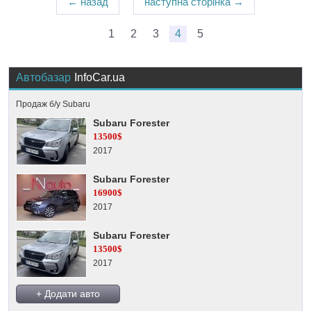
← назад
наступна сторінка →
1
2
3
4
5
Автобазар
InfoCar.ua
Продаж б/у Subaru
Subaru Forester
13500$
2017
Subaru Forester
16900$
2017
Subaru Forester
13500$
2017
+ Додати авто