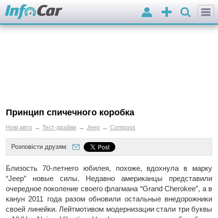
Вхід
Додати
оголошення
Принцип спичечного коробка
→
→
→
Нові авто
Тест-драйви
Jeep
Compass
Розповісти друзям:
Близость 70-летнего юбилея, похоже, вдохнула в марку
“Jeep” новые силы. Недавно американцы представили
очередное поколение своего флагмана “Grand Cherokee”, а в
канун 2011 года разом обновили остальные внедорожники
своей линейки. Лейтмотивом модернизации стали три буквы