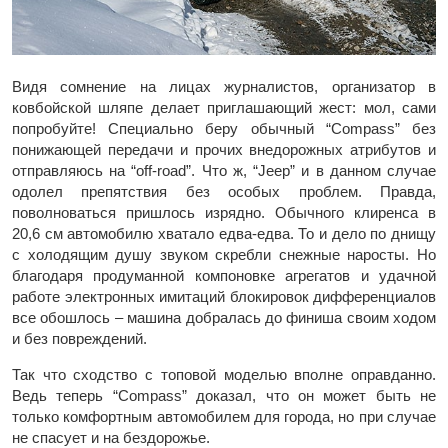
Видя сомнение на лицах журналистов, организатор в
ковбойской шляпе делает приглашающий жест: мол, сами
попробуйте! Специально беру обычный “Compass” без
понижающей передачи и прочих внедорожных атрибутов и
отправляюсь на “off-road”. Что ж, “Jeep” и в данном случае
одолел препятствия без особых проблем. Правда,
поволноваться пришлось изрядно. Обычного клиренса в
20,6 см автомобилю хватало едва-едва. То и дело по днищу
с холодящим душу звуком скребли снежные наросты. Но
благодаря продуманной компоновке агрегатов и удачной
работе электронных имитаций блокировок дифференциалов
все обошлось – машина добралась до финиша своим ходом
и без повреждений.
Так что сходство с топовой моделью вполне оправданно.
Ведь теперь “Compass” доказал, что он может быть не
только комфортным автомобилем для города, но при случае
не спасует и на бездорожье.