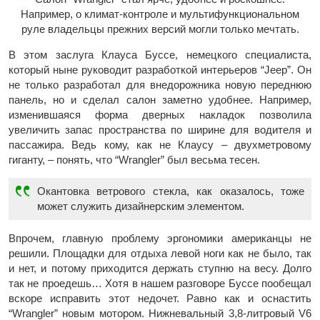
Например, о климат-контроле и мультифункциональном
руле владельцы прежних версий могли только мечтать.
В этом заслуга Клауса Буссе, немецкого специалиста,
который ныне руководит разработкой интерьеров “Jeep”. Он
не только разработал для внедорожника новую переднюю
панель, но и сделал салон заметно удобнее. Например,
изменившаяся форма дверных накладок позволила
увеличить запас пространства по ширине для водителя и
пассажира. Ведь кому, как не Клаусу – двухметровому
гиганту, – понять, что “Wrangler” был весьма тесен.
Окантовка ветрового стекла, как оказалось, тоже
может служить дизайнерским элементом.
Впрочем, главную проблему эргономики американцы не
решили. Площадки для отдыха левой ноги как не было, так
и нет, и потому приходится держать ступню на весу. Долго
так не проедешь… Хотя в нашем разговоре Буссе пообещал
вскоре исправить этот недочет. Равно как и оснастить
“Wrangler” новым мотором. Нижневальный 3,8-литровый V6