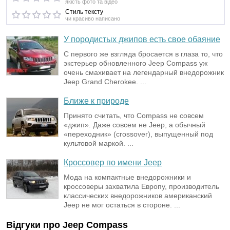
якість фото та відео
Стиль тексту
чи красиво написано
У породистых джипов есть свое обаяние
С первого же взгляда бросается в глаза то, что
экстерьер обновленного Jeep Compass уж
очень смахивает на легендарный внедорожник
Jeep Grand Cherokee. ...
Ближе к природе
Принято считать, что Compass не совсем
«джип». Даже совсем не Jeep, а обычный
«переходник» (crossover), выпущенный под
культовой маркой. ...
Кроссовер по имени Jeep
Мода на компактные внедорожники и
кроссоверы захватила Европу, производитель
классических внедорожников американский
Jeep не мог остаться в стороне. ...
Відгуки про
Jeep
Compass