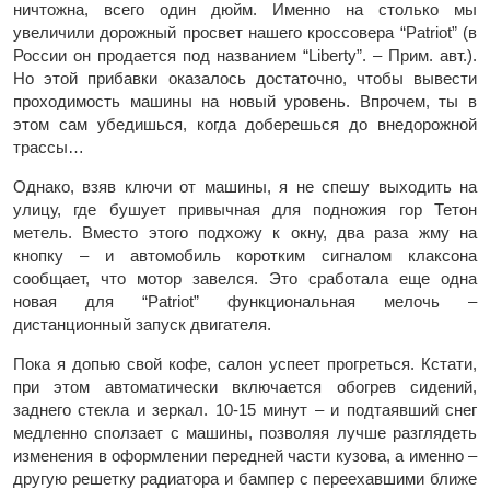
ничтожна, всего один дюйм. Именно на столько мы
увеличили дорожный просвет нашего кроссовера “Patriot” (в
России он продается под названием “Liberty”. – Прим. авт.).
Но этой прибавки оказалось достаточно, чтобы вывести
проходимость машины на новый уровень. Впрочем, ты в
этом сам убедишься, когда доберешься до внедорожной
трассы…
Однако, взяв ключи от машины, я не спешу выходить на
улицу, где бушует привычная для подножия гор Тетон
метель. Вместо этого подхожу к окну, два раза жму на
кнопку – и автомобиль коротким сигналом клаксона
сообщает, что мотор завелся. Это сработала еще одна
новая для “Patriot” функциональная мелочь –
дистанционный запуск двигателя.
Пока я допью свой кофе, салон успеет прогреться. Кстати,
при этом автоматически включается обогрев сидений,
заднего стекла и зеркал. 10-15 минут – и подтаявший снег
медленно сползает с машины, позволяя лучше разглядеть
изменения в оформлении передней части кузова, а именно –
другую решетку радиатора и бампер с переехавшими ближе