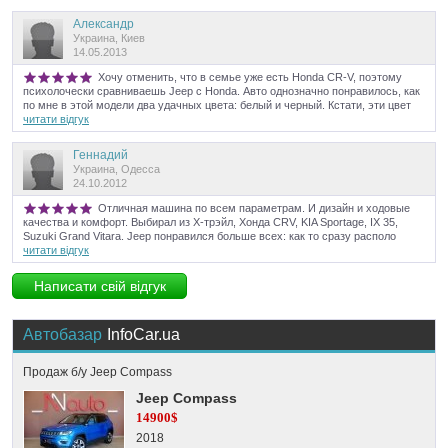
Александр
Украина, Киев
14.05.2013
Хочу отменить, что в семье уже есть Honda CR-V, поэтому
психолочески сравниваешь Jeep с Honda. Авто однозначно понравилось, как
по мне в этой модели два удачных цвета: белый и черный. Кстати, эти цвет
читати відгук
Геннадий
Украина, Одесса
24.10.2012
Отличная машина по всем параметрам. И дизайн и ходовые
качества и комфорт. Выбирал из Х-трэйл, Хонда CRV, KIA Sportage, IX 35,
Suzuki Grand Vitara. Jeep понравился больше всех: как то сразу располо
читати відгук
Написати свій відгук
Автобазар
InfoCar.ua
Продаж б/у Jeep Compass
Jeep Compass
14900$
2018