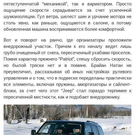
пятиступенчатой “механикой”, так и вариатором. Просто
ощущение скорости скрадывается за счет усиленной
шумоизоляции. Гул ветра, шелест шин и урчание мотора не
столь явно, как раньше, ощущаются в салоне, а потому
обновленная машина воспринимается более комфортной.
Вот и поворот на ранчо, где организаторы проложили
внедорожный участок. Причем к его началу ведет лишь
грубо очищенный от снега, пересеченный ухабами проселок.
Помня характер прежнего “Patriot”, спешу сбросить скорость,
но былой тряски нет и в помине. Брайан Натан не
преувеличил, рассказывая об иных настройках рулевого
управления и о том, что в подвеске переделаны практически
все элементы, включая пружины, амортизаторы и сайлент-
блоки, за счет чего этот “Jeep” стал гораздо терпимее к
пересеченной местности, как и подобает внедорожнику.