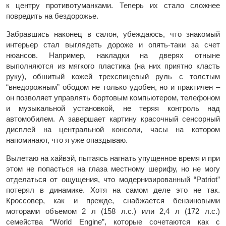
к центру противотуманками. Теперь их стало сложнее
повредить на бездорожье.
Забравшись наконец в салон, убеждаюсь, что знакомый
интерьер стал выглядеть дороже и опять-таки за счет
нюансов. Например, накладки на дверях отныне
выполняются из мягкого пластика (на них приятно класть
руку), обшитый кожей трехспицевый руль с толстым
“внедорожным” ободом не только удобен, но и практичен –
он позволяет управлять бортовым компьютером, телефоном
и музыкальной установкой, не теряя контроль над
автомобилем. А завершает картину красочный сенсорный
дисплей на центральной консоли, часы на котором
напоминают, что я уже опаздываю.
Вылетаю на хайвэй, пытаясь нагнать упущенное время и при
этом не попасться на глаза местному шерифу, но не могу
отделаться от ощущения, что модернизированный “Patriot”
потерял в динамике. Хотя на самом деле это не так.
Кроссовер, как и прежде, снабжается бензиновыми
моторами объемом 2 л (158 л.с.) или 2,4 л (172 л.с.)
семейства “World Engine”, которые сочетаются как с