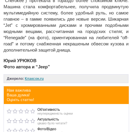
“Cherokee”) протекала в гораздо более спокойном ключе.
Машина стала комфортабельнее, получила продвинутую
мультимедийную систему, более удобный руль, но самое
главное – в гамме появились две новые версии. Шикарная
“Jet” с хромированными дисками и прочими подобными
модными вещами, рассчитанная на городских стиляг, и
“Renegade” (на фото), ориентированная на любителей “off-
road” и потому снабженная некрашеным обвесом кузова и
дополнительной защитой днища.
Юрий УРЮКОВ
Фото автора и “Jeep”
Джерело:
Клаксон.ru
Нам важлива
Ваша думка!
Оцініть статтю!
Об'єктивність
неупередженість оцінки
Актуальність
цікаво було читати?
Фото/Відео