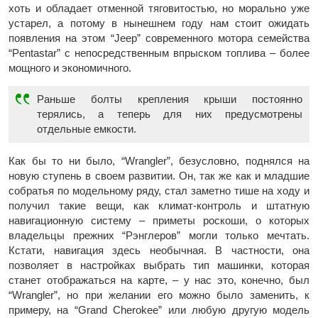
хоть и обладает отменной тяговитостью, но морально уже
устарел, а потому в нынешнем году нам стоит ожидать
появления на этом “Jeep” современного мотора семейства
“Pentastar” с непосредственным впрыском топлива – более
мощного и экономичного.
Раньше болты крепления крыши постоянно
терялись, а теперь для них предусмотрены
отдельные емкости.
Как бы то ни было, “Wrangler”, безусловно, поднялся на
новую ступень в своем развитии. Он, так же как и младшие
собратья по модельному ряду, стал заметно тише на ходу и
получил такие вещи, как климат-контроль и штатную
навигационную систему – приметы роскоши, о которых
владельцы прежних “Рэнглеров” могли только мечтать.
Кстати, навигация здесь необычная. В частности, она
позволяет в настройках выбрать тип машинки, которая
станет отображаться на карте, – у нас это, конечно, был
“Wrangler”, но при желании его можно было заменить, к
примеру, на “Grand Cherokee” или любую другую модель