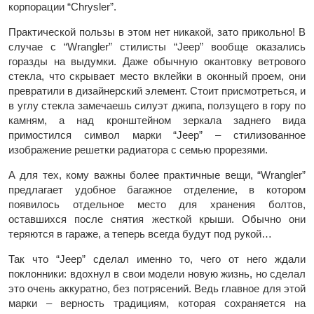
корпорации “Chrysler”.
Практической пользы в этом нет никакой, зато прикольно! В
случае с “Wrangler” стилисты “Jeep” вообще оказались
горазды на выдумки. Даже обычную окантовку ветрового
стекла, что скрывает место вклейки в оконный проем, они
превратили в дизайнерский элемент. Стоит присмотреться, и
в углу стекла замечаешь силуэт джипа, ползущего в гору по
камням, а над кронштейном зеркала заднего вида
примостился символ марки “Jeep” – стилизованное
изображение решетки радиатора с семью прорезями.
А для тех, кому важны более практичные вещи, “Wrangler”
предлагает удобное багажное отделение, в котором
появилось отдельное место для хранения болтов,
оставшихся после снятия жесткой крыши. Обычно они
теряются в гараже, а теперь всегда будут под рукой…
Так что “Jeep” сделал именно то, чего от него ждали
поклонники: вдохнул в свои модели новую жизнь, но сделал
это очень аккуратно, без потрясений. Ведь главное для этой
марки – верность традициям, которая сохраняется на