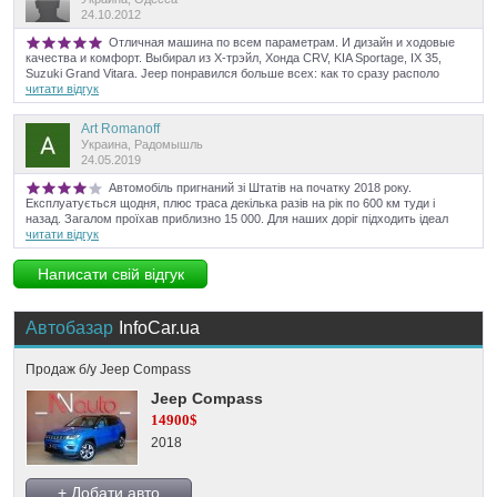
24.10.2012
Отличная машина по всем параметрам. И дизайн и ходовые
качества и комфорт. Выбирал из Х-трэйл, Хонда CRV, KIA Sportage, IX 35,
Suzuki Grand Vitara. Jeep понравился больше всех: как то сразу располо
читати відгук
Art Romanoff
Украина, Радомышль
24.05.2019
Автомобіль пригнаний зі Штатів на початку 2018 року.
Експлуатується щодня, плюс траса декілька разів на рік по 600 км туди і
назад. Загалом проїхав приблизно 15 000. Для наших доріг підходить ідеал
читати відгук
Написати свій відгук
Автобазар
InfoCar.ua
Продаж б/у Jeep Compass
Jeep Compass
14900$
2018
+ Добати авто