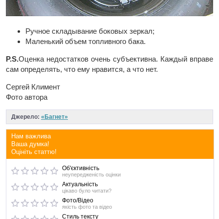
Ручное складывание боковых зеркал;
Маленький объем топливного бака.
P.S.
Оценка недостатков очень субъективна. Каждый вправе
сам определять, что ему нравится, а что нет.
Сергей Климент
Фото автора
Джерело:
«Багнет»
Нам важлива
Ваша думка!
Оцініть статтю!
Об'єктивність
неупередженість оцінки
Актуальність
цікаво було читати?
Фото/Відео
якість фото та відео
Стиль тексту