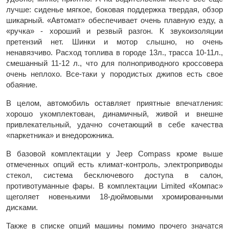
лучше: сиденье мягкое, боковая поддержка твердая, обзор
шикарный. «Автомат» обеспечивает очень плавную езду, а
«ручка» - хороший и резвый разгон. К звукоизоляции
претензий нет. Шинки и мотор слышно, но очень
ненавязчиво. Расход топлива в городе 13л., трасса 10-11л.,
смешанный 11-12 л., что для полноприводного кроссовера
очень неплохо. Все-таки у породистых джипов есть свое
обаяние.
В целом, автомобиль оставляет приятные впечатления:
хорошо укомплектован, динамичный, живой и внешне
привлекательный, удачно сочетающий в себе качества
«паркетника» и внедорожника.
В базовой комплектации у Jeep Compass кроме выше
отмеченных опций есть климат-контроль, электроприводы
стекол, система бесключевого доступа в салон,
противотуманные фары. В комплектации Limited «Компас»
щеголяет новенькими 18-дюймовыми хромированными
дисками.
Также в списке опций машины помимо прочего значатся