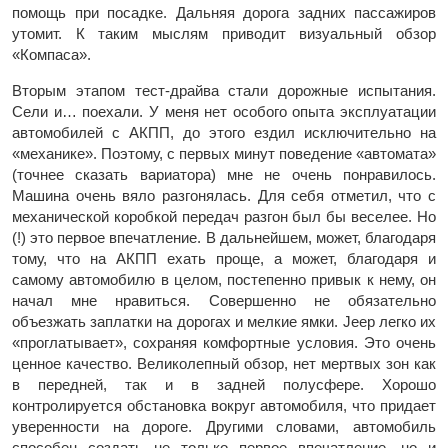
помощь при посадке. Дальняя дорога задних пассажиров
утомит. К таким мыслям приводит визуальный обзор
«Компаса».
Вторым этапом тест-драйва cтали дорожные испытания.
Сели и… поехали. У меня нет особого опыта эксплуатации
автомобилей с АКПП, до этого ездил исключительно на
«механике». Поэтому, с первых минут поведение «автомата»
(точнее сказать вариатора) мне не очень понравилось.
Машина очень вяло разгонялась. Для себя отметил, что с
механической коробкой передач разгон был бы веселее. Но
(!) это первое впечатление. В дальнейшем, может, благодаря
тому, что на АКПП ехать проще, а может, благодаря и
самому автомобилю в целом, постепенно привык к нему, он
начал мне нравиться. Совершенно не обязательно
объезжать заплатки на дорогах и мелкие ямки. Jeep легко их
«проглатывает», сохраняя комфортные условия. Это очень
ценное качество. Великолепный обзор, нет мертвых зон как
в передней, так и в задней полусфере. Хорошо
контролируется обстановка вокруг автомобиля, что придает
уверенности на дороге. Другими словами, автомобиль
способен создать не только первое впечатление, но и