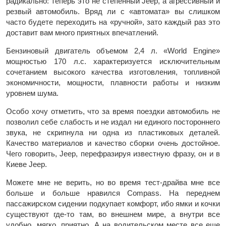
радикально: теперь это не степенный Jeep, а агрессивный и
резвый автомобиль. Вряд ли с «автомата» вы слишком
часто будете переходить на «ручной», зато каждый раз это
доставит вам много приятных впечатлений.
Бензиновый двигатель объемом 2,4 л. «World Engine»
мощностью 170 л.с. характеризуется исключительным
сочетанием высокого качества изготовления, топливной
экономичности, мощности, плавности работы и низким
уровнем шума.
Особо хочу отметить, что за время поездки автомобиль не
позволил себе слабость и не издал ни единого постороннего
звука, не скрипнула ни одна из пластиковых деталей.
Качество материалов и качество сборки очень достойное.
Чего говорить, Jeep, перефразируя известную фразу, он и в
Киеве Jeep.
Можете мне не верить, но во время тест-драйва мне все
больше и больше нравился Compass. На переднем
пассажирском сидении подкупает комфорт, ибо ямки и кочки
существуют где-то там, во внешнем мире, а внутри все
удобно, мягко, приятно. А на водительском месте все еще