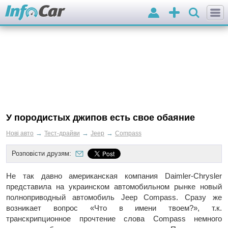
Вхід
Додати
оголошення
У породистых джипов есть свое обаяние
→
→
→
Нові авто
Тест-драйви
Jeep
Compass
Розповісти друзям:
Не так давно американская компания Daimler-Chrysler
представила на украинском автомобильном рынке новый
полноприводный автомобиль Jeep Compass. Сразу же
возникает вопрос «Что в имени твоем?», т.к.
транскрипционное прочтение слова Compass немного