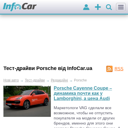
Вхід
Додати
оголошення
Тест-драйви Porsche від InfoCar.ua
RSS
→
→
→
Нові авто
Тест-драйви
Редакційні
Porsche
Porsche Cayenne Coupe –
динамика почти как у
Lamborghini, а цена Audi
Маркетологи VAG сделали все
возможное, чтобы не отпустить
покупателя на модели от других
брендов, именно для этого они