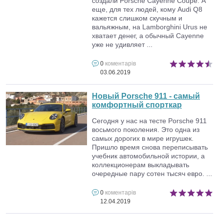
создали Porsche Cayenne Coupe. А
еще, для тех людей, кому Audi Q8
кажется слишком скучным и
вальяжным, на Lamborghini Urus не
хватает денег, а обычный Cayenne
уже не удивляет ...
0
коментарів
03.06.2019
Новый Porsche 911 - самый
комфортный спорткар
Сегодня у нас на тесте Porsche 911
восьмого поколения. Это одна из
самых дорогих в мире игрушек.
Пришло время снова переписывать
учебник автомобильной истории, а
коллекционерам выкладывать
очередные пару сотен тысяч евро. ...
0
коментарів
12.04.2019