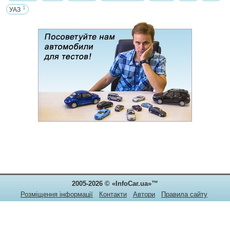
1
УАЗ
2005-2026 © «InfoCar.ua»™
Розміщення інформації
Контакти
Автори
Правила сайту
Конфіденційність