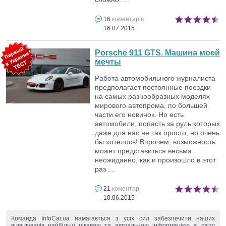
16
коментарів
16.07.2015
Porsche 911 GTS. Машина моей
мечты
Работа автомобильного журналиста
предполагает постоянные поездки
на самых разнообразных моделях
мирового автопрома, по большей
части его новинок. Но есть
автомобили, попасть за руль которых
даже для нас не так просто, но очень
бы хотелось! Впрочем, возможность
может представиться весьма
неожиданно, как и произошло в этот
раз ...
21
коментар
10.06.2015
Команда InfoCar.ua намагається з усіх сил забезпечити наших
відвідувачів найбільш цікавою та актуальною інформацією зі світу