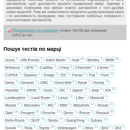
автомобілів, щоб допомогти зробити правильний вибір. Одними з
важливих помічників при виборі нового автомобіля є тест-драйви
нових моделей. Тому ми намагаємося приділити цьому максимум уваги
і по возомжность проводимо своє тестування найбільш очікуваних і
перспективних автомобілів.
Підпишіться на розсилку
нових тестів від команди
InfoCar.ua!
Пошук тестів по марці
4
2
1
16
1
16
Acura
Alfa Romeo
Aston Martin
Audi
Bentley
BMW
1
8
1
6
6
20
Brilliance
BYD
Cadillac
Chery
Chevrolet
Citroen
1
1
2
2
1
2
23
CUPRA
Daewoo
Dodge
DS
Ferrari
Fiat
Ford
5
1
1
9
1
16
Geely
Genesis
GMC
Great Wall
Haval
Honda
31
11
1
4
10
2
27
Hyundai
Infiniti
Isuzu
JAC
Jaguar
Jeep
KIA
1
13
15
1
4
Lamborghini
Land Rover
Lexus
Lifan
Maserati
17
16
4
4
14
21
Mazda
Mercedes
MG
MINI
Mitsubishi
Nissan
14
29
10
1
2
35
Opel
Peugeot
Porsche
Qoros
Ravon
Renault
1
13
15
1
12
Rolls-Royce
SEAT
Skoda
SsangYong
Subaru
15
2
28
47
11
4
1
Suzuki
Tesla
Toyota
Volkswagen
Volvo
ВАЗ
ЗАЗ