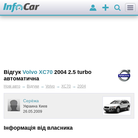
Вхід
Додати
оголошення
Відгук
Volvo XC70
2004 2.5 turbo
автоматична
→
→
→
→
Нові авто
Відгуки
Volvo
XC70
2004
Серёжа
Украина
Киев
26.05.2009
Інформація від власника