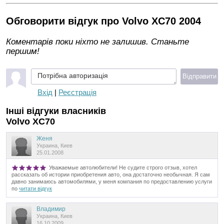
Обговорити відгук про Volvo XC70 2004
Коментарів поки ніхто не залишив. Станьте
першим!
Потрібна авторизація
Відправити
Вхід
|
Реєстрація
Інші відгуки власників
Volvo XC70
Женя
Украина, Киев
25.01.2008
Уважаемые автолюбители! Не судите строго отзыв, хотел
рассказать об истории приобретения авто, она достаточно необычная. Я сам
давно занимаюсь автомобилями, у меня компания по предоставлению услуги
по
читати відгук
Владимир
Украина, Киев
16.10.2009