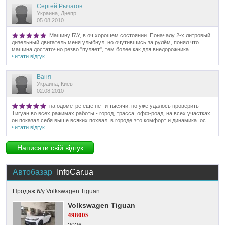
Сергей Рычагов
Украина, Днепр
05.08.2010
Машину Б\У, в оч хорошем состоянии. Поначалу 2-х литровый
дизельный двигатель меня улыбнул, но очутившись за рулём, понял что
машина достаточно резво "пуляет", тем более как для внедорожника
читати відгук
Ваня
Украина, Киев
02.08.2010
на одометре еще нет и тысячи, но уже удалось проверить
Тигуан во всех ражимах работы - город, трасса, офф-роад, на всех участках
он показал себя выше всяких похвал. в городе это комфорт и динамика. ос
читати відгук
Написати свій відгук
Автобазар
InfoCar.ua
Продаж б/у Volkswagen Tiguan
Volkswagen Tiguan
49800$