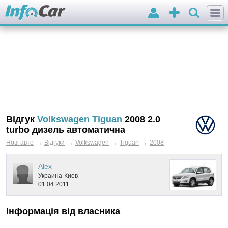
Вхід
Додати
оголошення
Відгук
Volkswagen Tiguan
2008 2.0
turbo дизель автоматична
→
→
→
→
Нові авто
Відгуки
Volkswagen
Tiguan
2008
Alex
Украина
Киев
01.04.2011
Інформація від власника