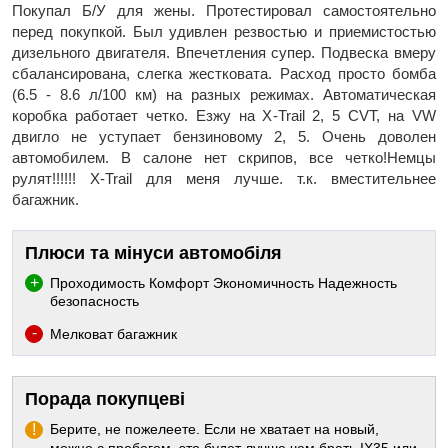
Покупал Б/У для жены. Протестировал самостоятельно
перед покупкой. Был удивлен резвостью и приемистостью
дизельного двигателя. Впечетления супер. Подвеска вмеру
сбалансирована, слегка жестковата. Расход просто бомба
(6.5 - 8.6 л/100 км) на разных режимах. Автоматическая
коробка работает четко. Езжу на Х-Trail 2, 5 CVT, на VW
двигло не уступает бензиновому 2, 5. Очень доволен
автомобилем. В салоне нет скрипов, все четко!Немцы
рулят!!!!!! Х-Trail для меня лучше. т.к. вместительнее
багажник.
Плюси та мінуси автомобіля
Проходимость Комфорт Экономичность Надежность
безопасность
Мелковат багажник
Порада покупцеві
Берите, не пожелеете. Если не хватает на новый,
можно с пробегом, это будет лучше чем брать IX35 или