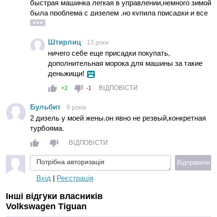
быстрая машинка легкая в управлении,немного зимой
была проблема с дизелем .но купила присадки и все
ОК!
Штирлиц
13 роки
ничего себе еще присадки покупать,
дополнительная морока для машины за такие
деньжищи!
ВІДПОВІСТИ
+2
-1
Бульбит
9 років
2 дизель у моей жены.он явно не резвый,конкретная
турбояма.
ВІДПОВІСТИ
Потрібна авторизація
Відправити
Вхід
|
Реєстрація
Інші відгуки власників
Volkswagen Tiguan