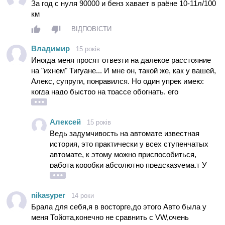
За год с нуля 90000 и бенз хавает в раёне 10-11л/100
км
ВІДПОВІСТИ
Владимир
15 років
Иногда меня просят отвезти на далекое расстояние
на "ихнем" Тигуане... И мне он, такой же, как у вашей,
Алекс, супруги, понравился. Но один упрек имею:
когда надо быстро на трассе обогнать, его
"задумчивость и недостаточная решительность"
несмотря на то, что педаль газа "до упора", вызывает
Алексей
15 років
яркие комментарии прямо в салоне... Как с этим
Ведь задумчивость на автомате известная
бороться? Встречные, ведь, быстро приближаются!!!
история, это практически у всех ступенчатых
автомате, к этому можно приспособиться,
работа коробки абсолютно предсказуема.т У
вариатора таких вопросов не возникает но
почему-то ,,wv" не комплектует вариатором эти
nikasyper
14 роки
машины.
Брала для себя,я в восторге,до этого Авто была у
меня Тойота,конечно не сравнить с VW,очень