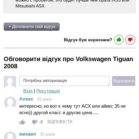
Mitsubishi ASX.
+ Доповнити свій відгук
Відгук був корисним?
Обговорити відгук про Volkswagen Tiguan
2008
Потрібна авторизація
Відправити
Вхід
|
Реєстрація
Алекс
15 років
интересно, но вот к чему тут АСХ или айикс 35 не
ясно)) другой класс и другая цена ....
ВІДПОВІСТИ
-2
михаил
15 років