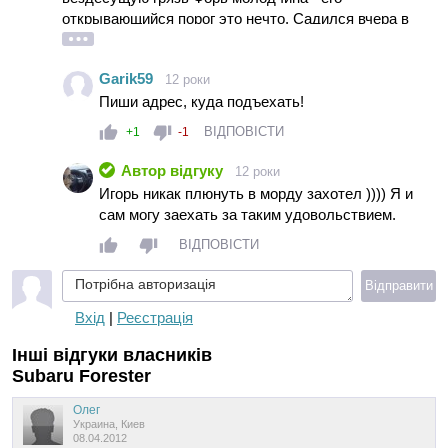
открывающийся порог это нечто. Садился вчера в
новый Прадо , плюньте мне в морду но в форике
намного просторней на водительском кресле .
Garik59
12 роки
Пиши адрес, куда подъехать!
ВІДПОВІСТИ
+1
-1
Автор відгуку
12 роки
Игорь никак плюнуть в морду захотел )))) Я и
сам могу заехать за таким удовольствием.
ВІДПОВІСТИ
Потрібна авторизація
Відправити
Вхід
|
Реєстрація
Інші відгуки власників
Subaru Forester
Олег
Украина, Киев
08.04.2012