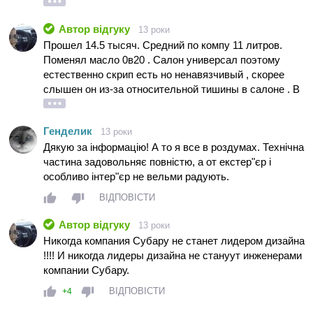
якісь нюанси)? Що варто в машині доробляти?
Будемо вдячні!
Автор відгуку
13 роки
Прошел 14.5 тысяч. Средний по компу 11 литров.
Поменял масло 0в20 . Салон универсал поэтому
естественно скрип есть но ненавязчивый , скорее
слышен он из-за относительной тишины в салоне . В
остальном пока все отлично многие переоценивают
свое отношение к Субару проехав со мной. Даже
Генделик
13 роки
владельцы дорогих авто. Так что своего рода я еще и
Дякую за інформацію! А то я все в роздумах. Технічна
ходячая реклама. Реально авто радует . Управление
частина задовольняє повністю, а от екстер"єр і
и динамика на высоте . Чуть выше резину по нашим
особливо інтер"єр не вельми радують.
дорогам нужно. Стоковый сигнал никакой.Света в
бардачке нет .Да и насиловать ее не получится
ВІДПОВІСТИ
потому как стоит вариатор. Разгон и торможения
уверенные.
Автор відгуку
13 роки
Никогда компания Субару не станет лидером дизайна
!!!! И никогда лидеры дизайна не стануут инженерами
компании Субару.
ВІДПОВІСТИ
+4