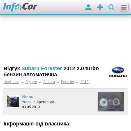
Вхід
Додати
оголошення
Відгук
Subaru Forester
2012 2.0 turbo
бензин автоматична
→
→
→
→
Нові авто
Відгуки
Subaru
Forester
2012
Игорь
Украина
Кременчуг
03.05.2013
Інформація від власника