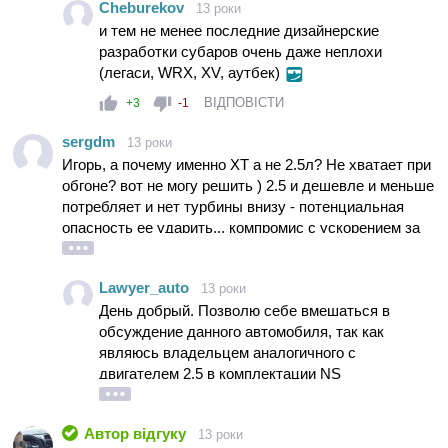
Cheburekov
13 роки
и тем не менее последние дизайнерские
разработки субаров очень даже неплохи
(легаси, WRX, XV, аутбек)
ВІДПОВІСТИ
+3
-1
sergdm
13 роки
Игорь, а почему именно ХТ а не 2.5л? Не хватает при
обгоне? вот не могу решить ) 2.5 и дешевле и меньше
потребляет и нет турбины внизу - потенциальная
опасность ее ударить... компромис с ускорением за
100км.час?
Lawyer_auto
13 роки
День добрый. Позволю себе вмешаться в
обсуждение данного автомобиля, так как
являюсь владельцем аналогичного с
двигателем 2.5 в комплектации NS
перламутрово-белого цвета. До этого три года
владел Subaru Legacy 2.5 CVT 2010MY. Как и
Автор відгуку
13 роки
многие, наверное, мучился выбором: турбо или