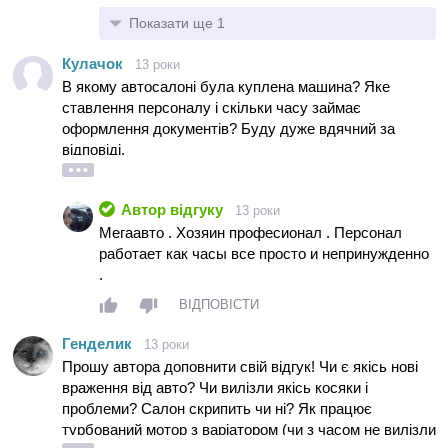
Показати ще 1
Кулачок
13 роки
В якому автосалоні була куплена машина? Яке
ставлення персоналу і скільки часу займає
оформлення документів? Буду дуже вдячний за
відповіді.
Автор відгуку
13 роки
Мегаавто . Хозяин професионал . Персонал
работает как часы все просто и непринужденно
.
ВІДПОВІСТИ
Генделик
13 роки
Прошу автора доповнити свій відгук! Чи є якісь нові
враження від авто? Чи вилізли якісь косяки і
проблеми? Салон скрипить чи ні? Як працює
турбований мотор з варіатором (чи з часом не вилізли