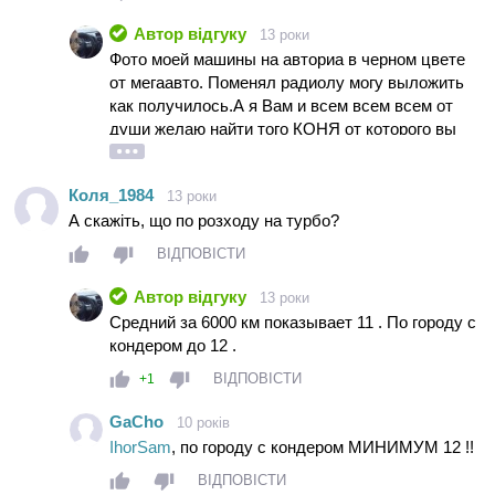
зад, там все досить скучно, але при цьому все на
своїх місцях. Багажник непоганий, але не вражає.
Автор відгуку
13 роки
Машину була з так званим "спортивним бампером",
Фото моей машины на авториа в черном цвете
він виглядає суттєво цікавіше від стандартного
от мегаавто. Поменял радиолу могу выложить
бампера. Одним словом, Субару - це машина для
как получилось.А я Вам и всем всем всем от
мужика. В нього не гламурний салон, але зате він
души желаю найти того КОНЯ от которого вы
практичний, не гримить, інтуїтивно зрозумілий і в
будете ежедневно получать удовольствие в его
такий салон не шкода десь і в грязюці залазити.
драйве .
Суттєвим плюсом є достойний кліренс і дно без
Коля_1984
13 роки
звисаючих елементів. Єдине що традиційно
А скажіть, що по розходу на турбо?
розчаровує - це ціна. Хоча зараз ціни практично на всі
ВІДПОВІСТИ
авто завищені.
Автор відгуку
13 роки
Средний за 6000 км показывает 11 . По городу с
кондером до 12 .
ВІДПОВІСТИ
+1
GaCho
10 років
IhorSam
, по городу с кондером МИНИМУМ 12 !!
ВІДПОВІСТИ