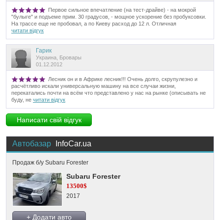
Первое сильное впечатление (на тест-драйве) - на мокрой
"булыге" и подъеме прим. 30 градусов, - мощное ускорение без пробуксовки.
На трассе еще не пробовал, а по Киеву расход до 12 л. Отличная
читати відгук
Гарик
Украина, Бровары
01.12.2012
Лесник он и в Африке лесник!!! Очень долго, скрупулезно и
расчётливо искали универсальную машину на все случаи жизни,
перекатались почти на всём что представлено у нас на рынке (описывать не
буду, не
читати відгук
Написати свій відгук
Автобазар
InfoCar.ua
Продаж б/у Subaru Forester
Subaru Forester
13500$
2017
+ Додати авто