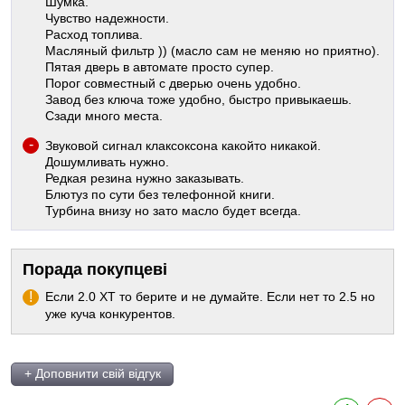
Шумка.
Чувство надежности.
Расход топлива.
Масляный фильтр )) (масло сам не меняю но приятно).
Пятая дверь в автомате просто супер.
Порог совместный с дверью очень удобно.
Завод без ключа тоже удобно, быстро привыкаешь.
Сзади много места.
Звуковой сигнал клаксоксона какойто никакой.
Дошумливать нужно.
Редкая резина нужно заказывать.
Блютуз по сути без телефонной книги.
Турбина внизу но зато масло будет всегда.
Порада покупцеві
Если 2.0 ХТ то берите и не думайте. Если нет то 2.5 но
уже куча конкурентов.
+ Доповнити свій відгук