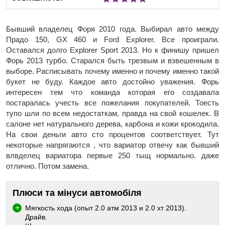
Бывший владелец Форя 2010 года. Выбирал авто между
Прадо 150, GX 460 и Ford Explorer. Все проиграли.
Оставался долго Explorer Sport 2013. Но к финишу пришел
Форь 2013 турбо. Старался быть трезвым и взвешенным в
выборе. Расписывать почему именно и почему именно такой
букет не буду. Каждое авто достойно уважения. Форь
интересен тем что команда которая его создавала
постаралась учесть все пожелания покупателей. Тоесть
тупо шли по всем недостаткам, правда на свой кошелек. В
салоне нет натурального дерева, карбона и кожи крокодила.
На свои деньги авто сто процентов соответствует. Тут
некоторые напрягаются , что вариатор отвечу как бывший
влвделец вариатора первые 250 тыщ нормально. даже
отлично. Потом замена.
Плюси та мінуси автомобіля
Мягкость хода (опыт 2.0 атм 2013 и 2.0 хт 2013).
Драйв.