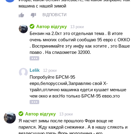
машина с нашей зимой
ВІДПОВІСТИ
Автор відгуку
13 роки
Бензин на 2.0хт это отдельная тема . В итоге
очень многих событий сообщаю 95 евро с ОККО
. Воспринимайте эту инфу как хотите , это Ваше
право . На спидометре 32000.
Lelik
12 роки
Попробуйте БРСМ-95
евро,белорусский,Заправляю свой Х-
трайл,отлично машинка едет,и кушает меньше
чем окко и вог.Но только БРСМ-95 евро,это
единственный белорусский,всё остальное
украинский на этой заправке. Сам стараюсь
Автор відгуку
13 роки
теперь БРСМ заливать.
Я насчет зимы после прошлого Форя воще не
парился. Жду каждой снежинки . А в нашу слякоть и
вездесущую грязь Форь молодчина - его