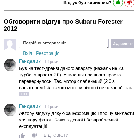
Відгук був корисним?
Обговорити відгук про Subaru Forester
2012
Потрібна авторизація
Відправити
Вхід
|
Реєстрація
Генделик
13 роки
Був на тест-драйві даного апарату (нажаль не 2.0
турбо, а просто 2.0). Уявлення про нього просто
перевернулось. Так, мотор слабенький (2.0 з
варіатором (від такого мотору нічого і не чекаєш), так,
салон простенький, АЛЕ такої м"якої і водночас
зібраної підвіски я не бачив ні на одному авто.
Генделик
13 роки
Посадка водія дуже зручна (крісло класне), огляд
Автору відгуку дякую за інформацію і прошу викласти
шикарний (можна порівняти з "командирською
хоч пару фоток. Бажаю довгої і безпроблемної
посадкою" у ЛР Фрілендері). В живу передок машини
експлуатації!
виглядає досить ефектно і незвично (капот такий
рел"єфний і мускулистий) чого не можна сказати про
ВІДПОВІСТИ