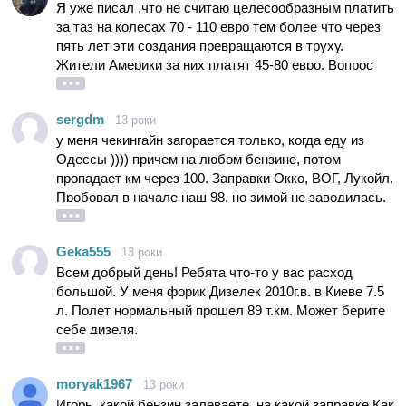
Я уже писал ,что не считаю целесообразным платить
атмо. Турбо, конечно, заманчивее, но атмо, как
за таз на колесах 70 - 110 евро тем более что через
мне кажется, практичнее для повседневной
пять лет эти создания превращаются в труху.
езды. Если не ставить перед собой цель рвать
Жители Америки за них платят 45-80 евро. Вопрос
со светофоров "а-ля драг-рейсинг" (хотя и на
какого я должен переплачивать ? Вот и ищешь авто с
атмосфернике это неплохо получается за счёт
драйвом БМВ и ценой подешевле. Поэтому ХТ .
полного привода), то турбированная версия
sergdm
13 роки
Одна проблема как выяснилось ... это бензин. 2.5
неоправданно дороговата. Хотя, чтобы понять
у меня чекингайн загорается только, когда еду из
хавает любой а ХТ только очень хороший иначе на
автомобиль, на нём нужно поездить какое-то
Одессы )))) причем на любом бензине, потом
ремонт.
время. Формальный тест-драйв не даст
пропадает км через 100. Заправки Окко, ВОГ, Лукойл.
реального представления об автомобиле.
Пробовал в начале наш 98, но зимой не заводилась,
с 95 все ок. 12лет авто пробег 300т, а приемистость
прежняя. но раньше и вид и внутри все гармоничто,
Geka555
13 роки
алькантара и все тогдашние навороты. Сейчас салон
Всем добрый день! Ребята что-то у вас расход
конечно проиирывает.
большой. У меня форик Дизелек 2010г.в. в Киеве 7.5
л. Полет нормальный прошел 89 т.км. Может берите
себе дизеля.
moryak1967
13 роки
Игорь, какой бензин залеваете, на какой заправке Как