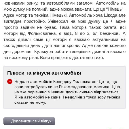
новинками ринку, та автомобілями загалом. Автомобіль на
мою думку не поганий, адже можна вважати, що це “Німець” .
Адже мотор та техніка Німецькі. Автомобіль хоча Шкода але
виглядає пристойно. Універсал на мою думку це + адже
простір зайвим не буває. Гама моторів також багата, всі
мотори від Фольксвагена, є від1, 8 до 3, 6л бензинові. А
також дизелі саме ці мотори я вважаю актуальними на
сьогоднішній день , для нашої кроїни. Адже пальне кожного
дня дорожчає. Кулькура роботи теперішніх дизелі а вважаю
на високому рівні. Вони працюють достатньо тихо.
Плюси та мінуси автомобіля
Недолік автомобілів Концерну Фольксваген. Це те, що
вони потребують лише Рекомендованого мастила. Ціна
на яке порівняно з іншими досить сильно відрізняється.
Я на автомобілі не їздив, І недоліків з точки зору техніки
сказати не можу.
+ Доповнити свій відгук