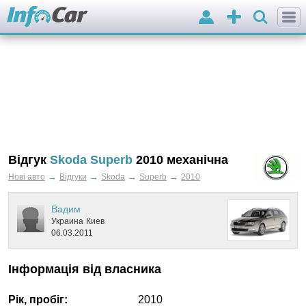
Вхід
Додати
оголошення
Відгук
Skoda Superb
2010 механічна
→
→
→
→
Нові авто
Відгуки
Skoda
Superb
2010
Вадим
Украина
Киев
06.03.2011
Інформація від власника
Рік, пробіг:
2010