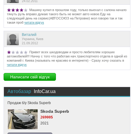
24.02.2011
Машину купил в прошлом году, только выехал с салона начало
тянуть руль вправо думаю такого быть не может авто новое.Еду на
следующий день на сервис(АВТОСОЮЗ на Петровке) мол говорю так и так
такая проб
читати відгук
Виталий
Украина, Киев
21.09.2012
Привет всех шкодоводам и просто любителям хороших
автомобилей!!! Начну с того что работаю нач.транспортного отдела в одной из
компаний г. Киева (называть не красиво в интернете) - Сразу хочу сказать в
читати відгук
Написати свій відгук
Автобазар
InfoCar.ua
Продаж б/у Skoda Superb
Skoda Superb
26900$
2021