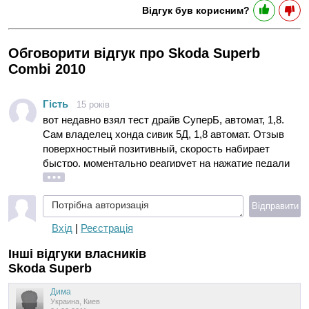
Відгук був корисним?
Обговорити відгук про Skoda Superb
Combi 2010
Гість
15 років
вот недавно взял тест драйв СуперБ, автомат, 1,8.
Сам владелец хонда сивик 5Д, 1,8 автомат. Отзыв
поверхностный позитивный, скорость набирает
быстро, моментально реагирует на нажатие педали
газа (что и обещано производителем), на дороге по
ощущениям как крейсер, выворот руля отличный,
Потрібна авторизація
мой рост 172, места сзади остается очень много, что
Відправити
даже задумываюсь, нужно ли мне столько
Вхід
|
Реєстрація
свободного места. Не очень нравится индеец на
капоте и приходят мысли о Фольксе, так как в нашей
Інші відгуки власників
стране машина носит имиджевый характер, хотя это
Skoda Superb
лишь бздык..
Дима
Украина, Киев