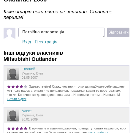
Коментарів поки ніхто не залишив. Станьте
першим!
Потрібна авторизація
Відправити
Вхід
|
Реєстрація
Інші відгуки власників
Mitsubishi Outlander
Евгений
Украина, Киев
01.05.2007
Здравствуйте! Скажу честно, что когда подбирал себе машину,
Аут тоже рассматривал - не понравился, показался каким то простоватым,
что ли. Конечно, когда посидишь сначала в Инфинити, потом в Ниссане М
читати відгук
Алекс
Украина, Киев
26.01.2009
В принципе машинкой доволен, правда туповата на разгон, но я
за этим не гнался!!!Как для бездорожья то я доволен!
читати відгук