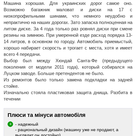
Машина хорошая. Для украинских дорог самое оно.
Возможно багажник маловат и диски на 17 с
низкопрофильными шинами, что немного неудобно и
непрактично на наших дорогах. Зато запаска полноценная на
литом диске. За 4 года только раз ровнял диски при смене
резины на зимнюю. При умеренной езде расход порядка 13-
14 литров, в основном по городу. Автомобиль приемыстый,
хорошо набирает скорость и трогает с места, хотя и имеет
всего 4 передачи.
Выбор был между Хюндай Санта-Фе (предыдущего
поколения от модели 2011 года), который собирался на
Луцком заводе. Больше претендентов не было.
Из ремонтов было только замена подкладки на задней
стойке.
Изначально стояла пластиковая защита днища. Разбита в
течении
Плюси та мінуси автомобіля
- надежный
- рациональный дизайн (машину уже не продают, а
выглядит он достойно)