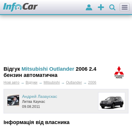
Вхід
Додати
оголошення
Відгук
Mitsubishi Outlander
2006 2.4
бензин автоматична
→
→
→
→
Нові авто
Відгуки
Mitsubishi
Outlander
2006
Андрей Лазаускас
Литва
Каунас
09.08.2011
Інформація від власника