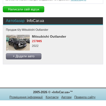
Написати свій відгук
Автобазар
InfoCar.ua
Продаж б/у Mitsubishi Outlander
Mitsubishi Outlander
25700$
2022
+ Додати авто
2005-2026 © «InfoCar.ua»™
Розміщення інформації
Контакти
Автори
Правила сайту
Конфіденційність