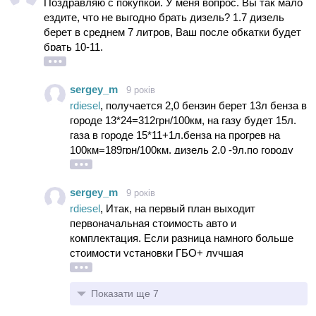
Поздравляю с покупкой. У меня вопрос. Вы так мало
поклеить плекy).Сейчас рассматриваю этот вариант.
ездите, что не выгодно брать дизель? 1.7 дизель
Спасибо
берет в среднем 7 литров, Ваш после обкатки будет
брать 10-11.
sergey_m
9 років
rdiesel
, получается 2,0 бензин берет 13л бенза в
городе 13*24=312грн/100км, на газу будет 15л.
газа в городе 15*11+1л.бенза на прогрев на
100км=189грн/100км, дизель 2,0 -9л.по городу
9*22=198грн/100км, дизель 1,7 8л по городу
8*22=176грн/100км
sergey_m
9 років
Итак
rdiesel
, Итак, на первый план выходит
2,0 бенз 312грн/100км
первоначальная стоимость авто и
2,0 газ 189грн/100км
комплектация. Если разница намного больше
1,7 диз 176грн/100км
стоимости установки ГБО+ лучшая
2,0 диз 198грн/100км
комплектация то можно думать за бензин.
ГБО пусть стоит 600 дол*27=16200грн.
По сравнению с 1,7 дизелем ГБО 2,0 бенза
Показати ще 7
никогда не отобьется. Разница 2,0 дизеля и 2,0
бенза на газу 9грн примерно/100км. ГБО