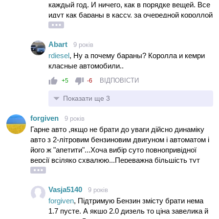
каждый год. И ничего, как в порядке вещей. Все
как всегда морозятся
надеюсь скоро будет
идут как бараны в кассу, за очередной короллой
известна конкретика по двигателям
или кемри.
Abart
9 років
rdiesel
, Ну а почему бараны? Королла и кемри
класные автомобили..
ВІДПОВІСТИ
+5
-6
Показати ще 3
forgiven
9 років
Гарне авто ,якщо не брати до уваги дійсно динаміку
авто з 2-літровим бензиновим двигуном і автоматом і
його ж "апетити"...Хоча вибір суто повнопривідної
версії всіляко схвалюю...Переважна більшість тут
вибирає це авто в версії на моноприводі і з 1.7-
літровим дизелем ,де і половини описаних штатних
Vasja5140
9 років
пристроїв- немає ,не те що повного приводу....А ціна
forgiven
, Підтримую Бензин змісту брати нема
2-літрової дизельної версії з автоматом і повним
1.7 пусте. А якшо 2.0 дизель то ціна завелика й
приводом зазвичай лякає навіть поціновувачів