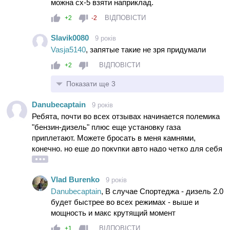
можна сх-5 взяти наприклад.
японських і європейських брендів.....
ВІДПОВІСТИ
+2
-2
Slavik0080
9 років
Vasja5140
, запятые такие не зря придумали
ВІДПОВІСТИ
+2
Показати ще 3
Danubecaptain
9 років
Ребята, почти во всех отзывах начинается полемика
"бензин-дизель" плюс еще установку газа
приплетают. Можете бросать в меня камнями,
конечно, но еще до покупки авто надо четко для себя
уяснить, что авто - это постоянные расходы. Чуть
больше, чуть меньше - роли уже практически не
Vlad Burenko
9 років
играет. Роль играет только удовлетворенность
Danubecaptain
, В случае Спортеджа - дизель 2.0
автомобилем. И если не хватает динамики, то,
будет быстрее во всех режимах - выше и
значит, надо было изначально покупать другую
мощность и макс крутящий момент
модель/модификацию/другой движок. И в любом
случае нужно будет идти на компромисс. Типа:
ВІДПОВІСТИ
+1