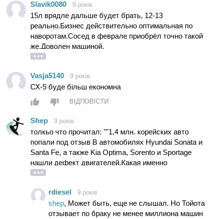
Slavik0080
9 років
15л врядле дальше будет брать, 12-13
реально.Бизнес действительно оптимальная по
наворотам.Сосед в феврале приобрёл точно такой
же.Доволен машиной.
Vasja5140
9 років
СХ-5 буде більш економна
ВІДПОВІСТИ
Shep
9 років
толкьо что прочитал: ""1,4 млн. корейских авто
попали под отзыв В автомобилях Hyundai Sonata и
Santa Fe, а также Kia Optima, Sorento и Sportage
нашли дефект двигателей.Какая именно
неисправность была обнаружена в двигателях, не
сообщается. На запрос к импортерам Hyundai и Kia в
rdiesel
9 років
Украине, представители этих компаний ответили, что
shep
, Может быть, еще не слышал. Но Тойота
информации о наличии в нашей стране данных
отзывает по браку не менее миллиона машин
машин, попадающих под отзыв, у них пока нет."" наши