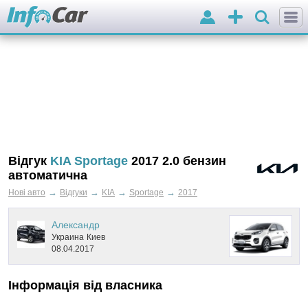
Вхід
Додати
оголошення
Відгук
KIA Sportage
2017 2.0 бензин
автоматична
→
→
→
→
Нові авто
Відгуки
KIA
Sportage
2017
Александр
Украина
Киев
08.04.2017
Інформація від власника