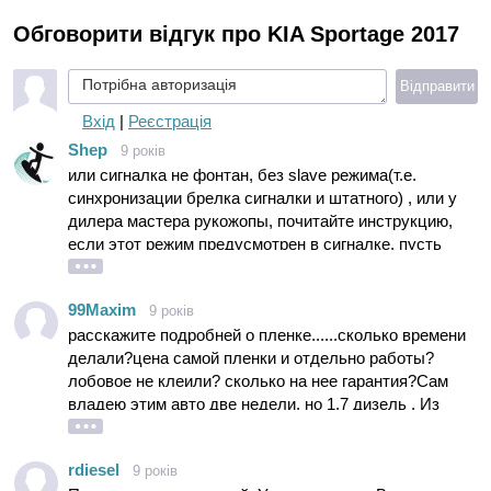
Обговорити відгук про KIA Sportage 2017
Потрібна авторизація
Відправити
Вхід
|
Реєстрація
Shep
9 років
или сигналка не фонтан, без slave режима(т.е.
синхронизации брелка сигналки и штатного) , или у
дилера мастера рукожопы, почитайте инструкцию,
если этот режим предусмотрен в сигналке, пусть
исправляют, а то 2 брелка клацать вообще не
феншуй, еще и за те деньги что они дерут за доп
99Maxim
9 років
услуги
расскажите подробней о пленке......сколько времени
делали?цена самой пленки и отдельно работы?
лобовое не клеили? сколько на нее гарантия?Сам
владею этим авто две недели, но 1.7 дизель . Из
допов ни чего не ставил кроме дотяжкистекол.
Резина и ковры(с багажником) дали в подарок.
rdiesel
9 років
Машинка---класс. Хочется ее сберечь(ве советовали