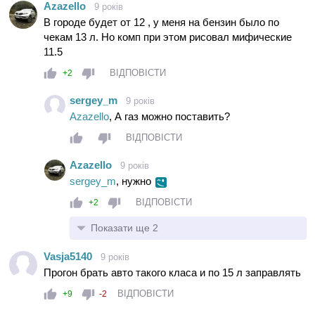
Azazello
9 років
отобьется через 180000км)).
В городе будет от 12 , у меня на бензин было по
чекам 13 л. Но комп при этом рисовал мифические
11.5
ВІДПОВІСТИ
+2
sergey_m
9 років
Azazello
, А газ можно поставить?
ВІДПОВІСТИ
Azazello
9 років
sergey_m
, нужно
ВІДПОВІСТИ
+2
Показати ще 2
Vasja5140
9 років
Прогон брать авто такого класа и по 15 л заправлять
ВІДПОВІСТИ
+9
-2