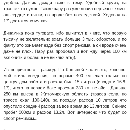
удобно. Датчик дождя тоже в тему. Удобный круиз, на
трассе что нужно. Также пару раз уже ловил серъезные ямы,
аж сердце в пятки, но вроде без последствий. Ходовая на
17' достаточно мягкая.
Динамика пока туговато, ибо вычитал в книге, что первую
тысячу не желательно ехать больше 3 тыс. оборотов, и по
факту это означает езда без спорт режима, а он вроде очень
даже не плох. Пару раз пробовал и вот жду через 100 км
включить и больше не выключать)).
Из неприятного - расход. По большей части это, конечно,
мой стиль вождения, но первые 400 км ехал только по
центру дом-работа и расход был 15 литров (иногда и 16.8-
17), итого на первом баке проехал 380 км, не айс... Дальше
250 км выезд в Житомирскую область (трасса+села, по
трассе ехал 130-140), за поездку расход 10 литров что
опустило средний расход за все время до 13 литров. Сейчас
пробег 900км и расход 13.2л. Вот интересно что будет со
спорт режимом...