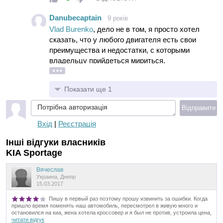
дизель - меньший расход, но выше начальная цена,
бензин - изначально дешевле, но расход выше.
Danubecaptain
9 років
Исключительно в качестве примера - мне нравится
Vlad Burenko
, дело не в том, я просто хотел
дизельная тяга, но я прекрасно отдаю себе отчет, что
сказать, что у любого двигателя есть свои
с какой-то определенной скорости ее будет мало,
преимущества и недостатки, с которыми
потому что там уже играет роль мощность. Однако
владельцу прийдеться мириться.
для меня конкретно этот недостаток решающим не
является - я просто не езжу на таких скоростях (да у
нас и негде, по-хорошему).
Показати ще 1
Извините за много букв.
Потрібна авторизація
Відправити
Вхід
|
Реєстрація
Інші відгуки власників
KIA Sportage
Вячеслав
Украина, Днепр
15.03.2017
Пишу в первый раз поэтому прошу извинить за ошибки. Когда
пришло время поменять наш автомобиль, пересмотрел в живую много и
остановился на киа, жена хотела кроссовер и я был не против, устроила цена,
читати відгук