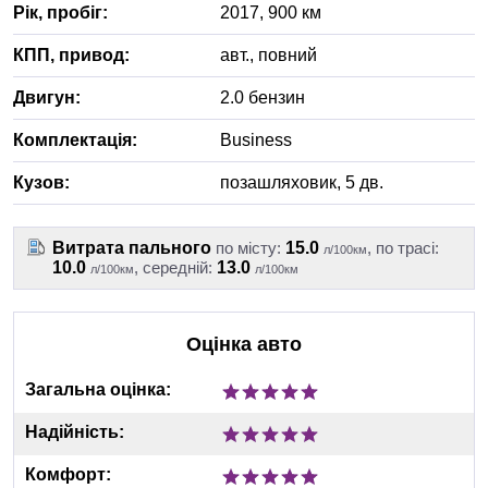
Рік, пробіг:
2017
,
900
км
КПП, привод:
авт.
,
повний
Двигун:
2.0 бензин
Комплектація:
Business
Кузов:
позашляховик, 5 дв.
Витрата пального
по місту:
15.0
, по трасі:
л/100км
10.0
, середній:
13.0
л/100км
л/100км
Оцінка авто
Загальна оцінка:
Надійність:
Комфорт: