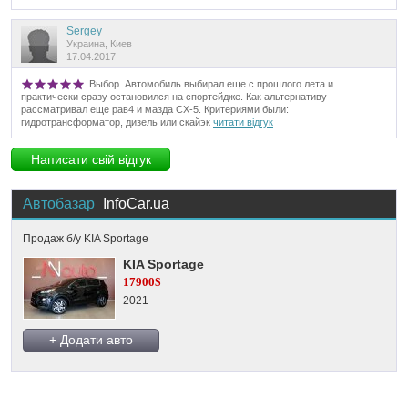
Sergey
Украина, Киев
17.04.2017
Выбор. Автомобиль выбирал еще с прошлого лета и
практически сразу остановился на спортейдже. Как альтернативу
рассматривал еще рав4 и мазда CX-5. Критериями были:
гидротрансформатор, дизель или скайэк
читати відгук
Написати свій відгук
Автобазар
InfoCar.ua
Продаж б/у KIA Sportage
KIA Sportage
17900$
2021
+ Додати авто