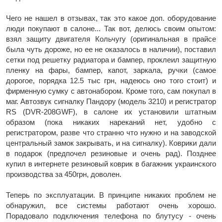
Чего не нашел в отзывах, так это какое доп. оборудование
люди покупают в салоне... Так вот, делюсь своим опытом:
взял защиту двигателя Кольчугу (оригинальная в прайсе
была чуть дороже, но ее не оказалось в наличии), поставил
сетки под решетку радиатора и бампер, проклеил защитную
пленку на фары, бампер, капот, заркала, ручки (самое
дорогое, порядка 12.5 тыс грн, надеюсь оно того стоит) и
фирменную сумку с автонабором. Кроме того, сам покупал в
маг. Автозвук сигналку Пандору (модель 3210) и регистратор
RS (DVR-208GWF), в салоне их установили штатным
образом (пока никаких нареканий нет, удобно с
регистратором, разве что странно что нужно и на заводской
центральный замок закрывать, и на сигналку). Коврики дали
в подарок (предпочел резиновые и очень рад). Позднее
купил в интернете резиновый коврик в багажник украинского
производства за 450грн, доволен.
Теперь по эксплуатации. В принципе никаких проблем не
обнаружил, все системы работают очень хорошо.
Порадовало подключения телефона по блутусу - очень