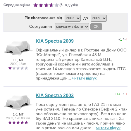
Середня оцінка:
(
5
відгуків)
Рік віготовлення від
до
Сортування
OK
+
1
/ -
4
KIA Spectra 2009
Официальный дилер в г. Ростове на Дону ООО
"Юг-Моторс", ул. Российская 48 М,
генеральный директор Камышный В.Н.,
1.6, MT
торгующий корейскими автомобилями в
2009, 13км
течении 14 месяцев отказывается выдать ПТС
(паспорт технического средства) на
принадлежащий...
читати відгук
+
141
/ -
1
KIA Spectra 2003
Пока еще у меня два авто, о ГАЗ-21 я отзыв
уже оставил. Теперь по Спектре (Сефия 2 - так
она обозначена по техпаспорту). Взял по цене
1.6, MT
б/у ВАЗ 2110. Но сравнивать никак нельзя. За
2003, 120.000км
такие деньги не машина - песня, причем явно
не в ритме вальса или джаза...
читати відгук