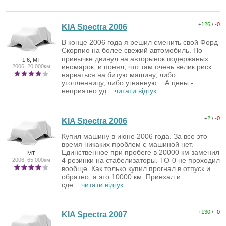
+
126
/ -
0
KIA Spectra 2006
В конце 2006 года я решил сменить свой Форд
Скорпио на более свежий автомобиль. По
привычке двинул на авторынок подержаных
1.6, MT
иномарок, и понял, что там очень велик риск
2006, 20.000км
нарваться на битую машину, либо
утопленницу, либо угнанную... А цены -
неприятно уд...
читати відгук
+
2
/ -
0
KIA Spectra 2006
Купил машину в июне 2006 года. За все это
время никаких проблем с машиной нет.
Единственное при пробеге в 20000 км заменил
MT
4 резинки на стабелизаторы. ТО-0 не проходил
2006, 65.000км
вообще. Как только купил прогнал в отпуск и
обратно, а это 10000 км. Приехал и
сде...
читати відгук
+
130
/ -
0
KIA Spectra 2007