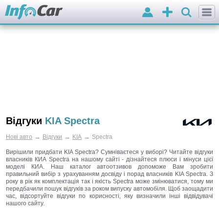
Вхід
Додати
оголошення
Відгуки
KIA Spectra
→
→
→
Нові авто
Відгуки
KIA
Spectra
Вирішили придбати KIA Spectra? Сумніваєтеся у виборі? Читайте відгуки
власників КИА Spectra на нашому сайті - дізнайтеся плюси і мінуси цієї
моделі КИА. Наш каталог автоотзивов допоможе Вам зробити
правильний вибір з урахуванням досвіду і порад власників KIA Spectra. З
року в рік як комплектація так і якість Spectra може змінюватися, тому ми
передбачили пошук відгуків за роком випуску автомобіля. Щоб заощадити
час, відсортуйте відгуки по корисності, яку визначили інші відвідувачі
нашого сайту.