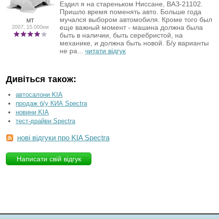
Ездил я на стареньком Ниссане, ВАЗ-21102.
Пришло время поменять авто. Больше года
мучался выбором автомобиля. Кроме того был
MT
еще важный момент - машина должна была
2007, 15.000км
быть в наличии, быть серебристой, на
механике, и должна быть новой. Б/у варианты
не ра...
читати відгук
Дивіться також:
автосалони KIA
продаж б/у КИА Spectra
новини KIA
тест-драйви Spectra
нові відгуки про KIA Spectra
Написати свій відгук