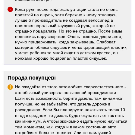
Кожа руля после года эксплуатации стала не очень
приятглй на ощупь, хотя бережно к нему отношусь,
лучше б производитель не создавал велосипед а
поставил норальный каучуковый руль, который не
страшно поцарапать. Но это не страшно. После зимы
появились пару сверчков. Очень тяжелые двери авто,
нужно придерживать, когда закрываешь. Слабоват
материал обивки сидушек и легко царапающий пластик,
у меня ребенок за мной сидит в детском кресле, он
ножками хорошо поцарапал пластик сидушек.
Порада покупцеві
Не ожидайте от этого автомобиля сверхестественного -
это обычный универсал повышеной проходимости.
Если есть возможность, берите дизель, там динамика
получше, но не забывайте, что дизель дороже в
расходниках. Если Вы планируете накатывать тисяч 10
в год в среднем, то дизель будет окупатся лет так пять
как минимум. А чтобы экономно ездить нужно научиться
тем моментам, как, когда и в каком состоянии авто
потребляет больше топлива. Или же наилучший