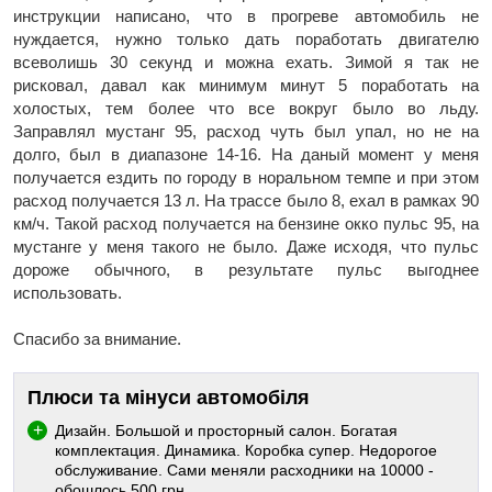
инструкции написано, что в прогреве автомобиль не
нуждается, нужно только дать поработать двигателю
всеволишь 30 секунд и можна ехать. Зимой я так не
рисковал, давал как минимум минут 5 поработать на
холостых, тем более что все вокруг было во льду.
Заправлял мустанг 95, расход чуть был упал, но не на
долго, был в диапазоне 14-16. На даный момент у меня
получается ездить по городу в норальном темпе и при этом
расход получается 13 л. На трассе было 8, ехал в рамках 90
км/ч. Такой расход получается на бензине окко пульс 95, на
мустанге у меня такого не было. Даже исходя, что пульс
дороже обычного, в результате пульс выгоднее
использовать.
Спасибо за внимание.
Плюси та мінуси автомобіля
Дизайн. Большой и просторный салон. Богатая
комплектация. Динамика. Коробка супер. Недорогое
обслуживание. Сами меняли расходники на 10000 -
обошлось 500 грн.