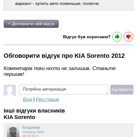
вариант - купить авто поменьше, полегче.
+ Доповнити свій відгук
Відгук був корисним?
Обговорити відгук про KIA Sorento 2012
Коментарів поки ніхто не залишив. Станьте
першим!
Потрібна авторизація
Відправити
Вхід
|
Реєстрація
Інші відгуки власників
KIA Sorento
Владимир
Украина, Киев
06.09.2012