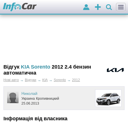
Вхід
Додати
оголошення
Відгук
KIA Sorento
2012 2.4 бензин
автоматична
→
→
→
→
Нові авто
Відгуки
KIA
Sorento
2012
Николай
Украина
Кропивницкий
25.06.2013
Інформація від власника