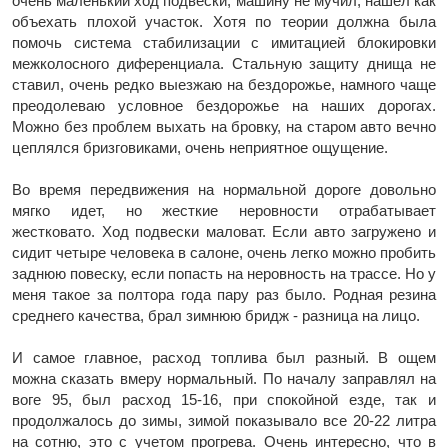
очень маленький ход подвески, машину не мучил, нашел как
объехать плохой участок. Хотя по теории должна была
помочь система стабилизации с имитацией блокировки
межколосного диференциала. Стальную защиту днища не
ставил, очень редко выезжаю на бездорожье, намного чаще
преодолеваю условное бездорожье на наших дорогах.
Можно без проблем выхать на бровку, на старом авто вечно
цеплялся бризговиками, очень неприятное ощущение.
Во время передвижения на нормальной дороге довольно
мягко идет, но жесткие неровности отрабатывает
жестковато. Ход подвески маловат. Если авто загружено и
сидит четыре человека в салоне, очень легко можно пробить
заднюю повеску, если попасть на неровность на трассе. Но у
меня такое за полтора года пару раз было. Родная резина
среднего качества, брал зимнюю бридж - разница на лицо.
И самое главное, расход топлива был разный. В ощем
можна сказать вмеру нормальный. По началу заправлял на
воге 95, был расход 15-16, при спокойной езде, так и
продолжалось до зимы, зимой показывало все 20-22 литра
на сотню, это с учетом прогрева. Очень интересно, что в