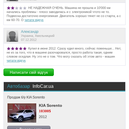
НЕ НАДЕЖНАЯ ОЧЕНЬ. Машина не прошла и 10'000 км
начались проблемы - плохо заводилась и с электроникой чтото не то.
Подвеска достаточно енергоемкая. Двигатель хорошо тянет не со старта, а с
км 60-70. О
читати відгук
Александр
Украина, Хмельницкий
07.12.2012
Купил в июне 2012. Сразу едил много, сейчас поменьше... Нет,
не из за того, что в машине разочаровался, просто работа такая, одним
словом оседлая. Ну это не о том. Что могу сказать об этом авто - машин
читати відгук
Написати свій відгук
Автобазар
InfoCar.ua
Продаж б/у KIA Sorento
KIA Sorento
10300$
2012