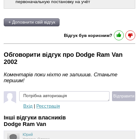
первоначальную постановку на учёт
+ Доповнити свій відгук
Відгук був корисним?
Обговорити відгук про Dodge Ram Van
2002
Коментарів поки ніхто не залишив. Станьте
першим!
Потрібна авторизація
Відправити
Вхід
|
Реєстрація
Інші відгуки власників
Dodge Ram Van
Юрий
Украина, Одесса