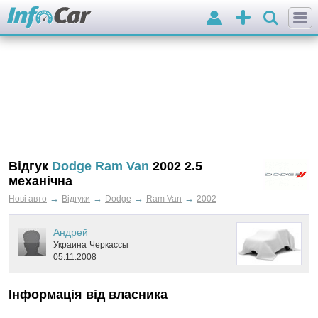
Вхід
Додати
оголошення
Відгук
Dodge Ram Van
2002 2.5
механічна
→
→
→
→
Нові авто
Відгуки
Dodge
Ram Van
2002
Андрей
Украина
Черкассы
05.11.2008
Інформація від власника