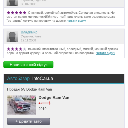
30.04.2008
Отличный, семейный автомобиль.Солидная внешность.Не
смотря на его минивэнский(бигимотный) вид, очень даже резвенько может
"вставить" крутую легковушку на дороге.
читати відгук
Владимир
Украина, Киев
19.11.2008
Высокий, вместительный, солидный, мягкий, мощный движок.
Хорошо держит дорогу на большой скорости и на поворотах.
читати відгук
Написати свій відгук
Автобазар
InfoCar.ua
Продаж б/у Dodge Ram Van
Dodge Ram Van
42000$
2019
+ Додати авто