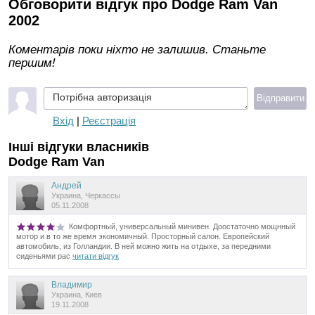
Обговорити відгук про Dodge Ram Van
2002
Коментарів поки ніхто не залишив. Станьте
першим!
Потрібна авторизація
Відправити
Вхід
|
Реєстрація
Інші відгуки власників
Dodge Ram Van
Андрей
Украина, Черкассы
05.11.2008
Комфортный, универсальный минивен. Доостаточно мощнный
мотор и в то же время экономичный. Просторный салон. Европейский
автомобиль, из Голландии. В ней можно жить на отдыхе, за передними
сиденьями рас
читати відгук
Владимир
Украина, Киев
19.11.2008