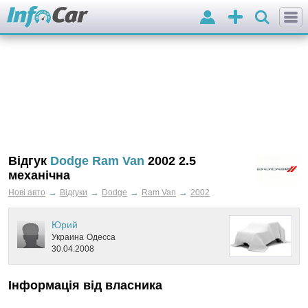
Вхід
Додати
оголошення
Відгук
Dodge Ram Van
2002 2.5
механічна
→
→
→
→
Нові авто
Відгуки
Dodge
Ram Van
2002
Юрий
Украина
Одесса
30.04.2008
Інформація від власника