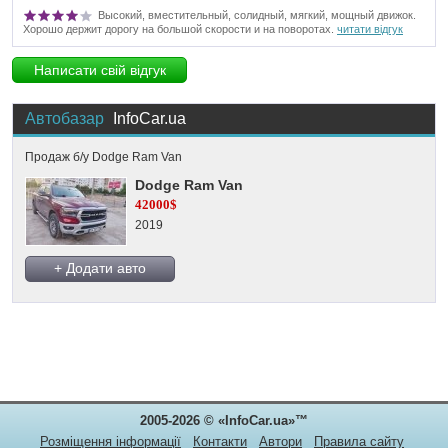
Высокий, вместительный, солидный, мягкий, мощный движок.
Хорошо держит дорогу на большой скорости и на поворотах.
читати відгук
Написати свій відгук
Автобазар
InfoCar.ua
Продаж б/у Dodge Ram Van
Dodge Ram Van
42000$
2019
+ Додати авто
2005-2026 © «InfoCar.ua»™
Розміщення інформації
Контакти
Автори
Правила сайту