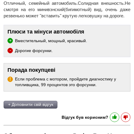
Отличный, семейный автомобиль.Солидная внешность.Не
смотря на его минивэнский(бигимотный) вид, очень даже
резвенько может "вставить" крутую легковушку на дороге.
Плюси та мінуси автомобіля
Вместительный, мощный, красивый.
Дорогие форсунки.
Порада покупцеві
Если проблема с мотором, пройдите диагностику у
топливщика, 99 процентов это форсунки.
+ Доповнити свій відгук
Відгук був корисним?