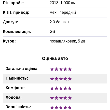
Рік, пробіг:
2013
,
1.000
км
КПП, привод:
мех.
,
передній
Двигун:
2.0 бензин
Комплектація:
GS
Кузов:
позашляховик, 5 дв.
Оцінка авто
Загальна оцінка:
Надійність:
Комфорт:
Ходова:
Зовнішність: