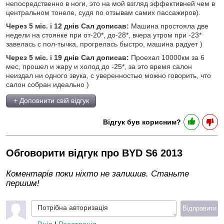
непосредственно в ноги, это на мой взгляд эффективней чем в
центральном тонеле, судя по отзывам самих пассажиров).
Через 5 міс. і 12 днів Сал дописав:
Машина простояла две
недели на стоянке при от-20*, до-28*, вчера утром при -23*
завелась с пол-тычка, прогрелась быстро, машина радует )
Через 5 міс. і 19 днів Сал дописав:
Проехал 10000км за 6
мес, прошел и жару и холод до -25*, за это время салон
неиздал ни одного звука, с уверенностью можно говорить, что
салон собран идеально )
+ Доповнити свій відгук
Відгук був корисним?
Обговорити відгук про BYD S6 2013
Коментарів поки ніхто не залишив. Станьте
першим!
Потрібна авторизація
Відправити