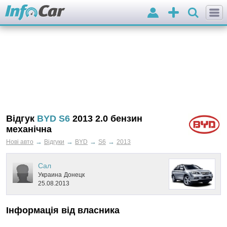
Вхід
Додати
оголошення
Відгук
BYD S6
2013 2.0 бензин
механічна
→
→
→
→
Нові авто
Відгуки
BYD
S6
2013
Сал
Украина
Донецк
25.08.2013
Інформація від власника