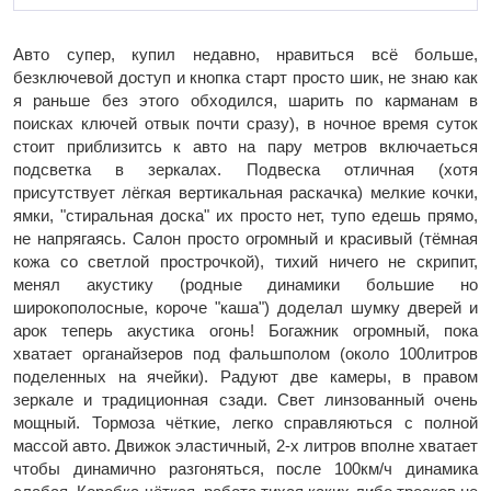
Авто супер, купил недавно, нравиться всё больше,
безключевой доступ и кнопка старт просто шик, не знаю как
я раньше без этого обходился, шарить по карманам в
поисках ключей отвык почти сразу), в ночное время суток
стоит приблизитсь к авто на пару метров включаеться
подсветка в зеркалах. Подвеска отличная (хотя
присутствует лёгкая вертикальная раскачка) мелкие кочки,
ямки, "стиральная доска" их просто нет, тупо едешь прямо,
не напрягаясь. Салон просто огромный и красивый (тёмная
кожа со светлой прострочкой), тихий ничего не скрипит,
менял акустику (родные динамики большие но
широкополосные, короче "каша") доделал шумку дверей и
арок теперь акустика огонь! Богажник огромный, пока
хватает органайзеров под фальшполом (около 100литров
поделенных на ячейки). Радуют две камеры, в правом
зеркале и традиционная сзади. Свет линзованный очень
мощный. Тормоза чёткие, легко справляються с полной
массой авто. Движок эластичный, 2-х литров вполне хватает
чтобы динамично разгоняться, после 100км/ч динамика