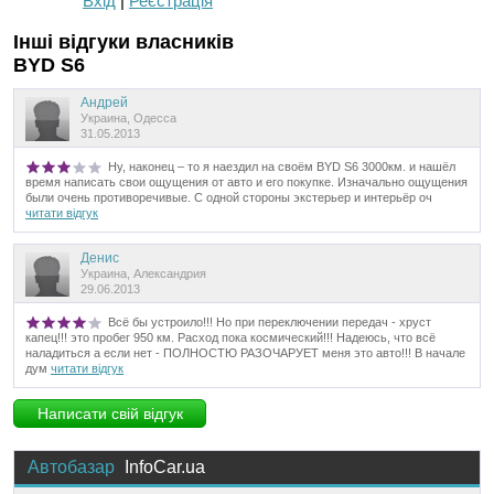
Вхід
|
Реєстрація
Інші відгуки власників
BYD S6
Андрей
Украина, Одесса
31.05.2013
Ну, наконец – то я наездил на своём BYD S6 3000км. и нашёл
время написать свои ощущения от авто и его покупке. Изначально ощущения
были очень противоречивые. С одной стороны экстерьер и интерьёр оч
читати відгук
Денис
Украина, Александрия
29.06.2013
Всё бы устроило!!! Но при переключении передач - хруст
капец!!! это пробег 950 км. Расход пока космический!!! Надеюсь, что всё
наладиться а если нет - ПОЛНОСТЮ РАЗОЧАРУЕТ меня это авто!!! В начале
дум
читати відгук
Написати свій відгук
Автобазар
InfoCar.ua