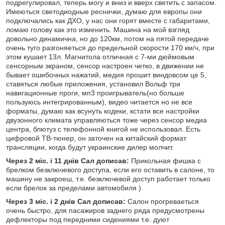
подрегулировал, теперь могу и вниз и вверх светить с запасом.
Имеються светодиодные реснички, думаю для европы они
подключались как ДХО, у нас они горят вместе с габаритами,
ломаю голову как это изменить. Машина на мой взгляд
довольно динамична, но до 120км, потом на пятой передаче
очень туго разгоняеться до предельной скорости 170 км/ч, при
этом кушает 13л. Магнитола отличная с 7-ми дюймовым
сенсорным экраном, сенсор настроен четко, в движении не
бывает ошибочных нажатий, медия прошит виндовсом це 5,
ставяться любые приложения, установил Вольф три
навигационные проги, мп3 проигрыватель(но больше
пользуюсь интегрированным), видео читается но не все
форматы, думаю как всунуть кодеки, кстати все настройки
двузонного климата управляються тоже через сенсор медиа
центра, блютуз с телефонной книгой не использовал. Есть
цифровой ТВ-тюнер, он заточен на китайский формат
трансляции, когда будут украинские дилер молчит.
Через 2 міс. і 11 днів Сал дописав:
Прикольная фишка с
брелком безключевого доступа, если его оставить в салоне, то
машину не закроеш, т.е. безключевой доступ работает только
если брелок за пределами автомобиля ).
Через 3 міс. і 2 днів Сал дописав:
Салон прогреваеться
очень быстро, для пасажиров заднего ряда предусмотрены
дефлекторы под передними сидениями т.е. дуют