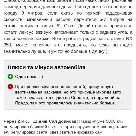
слабая. Коробка чёткая, работа тихая каких либо тресков не
слышу, передачи длинноходные. Расход пока в основном по
городу 9 литров, если ехать по прямой поддерживая
скорость, мгновенный расход держиться 6-7 литров на
сотню, заливаю только 92 Окко. Дизайн очень нравиться,
кстати лексус вживую напоминает только с заднего угла, а
так совсем не похоже. Возле работы рядом часто ставят RX
350, может конечно это предвзято, но эска выглядет
значительно лучше, и уж точно больше в длину ).
Плюси та мінуси автомобіля
Одни плюсы )
При проезде крупных неровностей, присутствует
вертикальная раскачка, но это присуще многим авто
такого класса, год ездил на Соренто, и пару дней на
Прадо, там это проявлялось значительно больше.
Через 2 міс. і 11 днів Сал дописав:
Наездил уже 5000 км,
регулировал ближний свет т.к. при выкрученном вверх ролике
эл. регулировки света, свет светил низковато сам