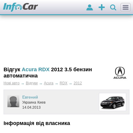
Вхід
Додати
оголошення
Відгук
Acura RDX
2012 3.5 бензин
автоматична
→
→
→
→
Нові авто
Відгуки
Acura
RDX
2012
Евгений
Украина
Киев
14.04.2013
Інформація від власника