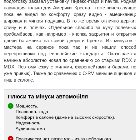
подготовку заказал установку Яндекс-maps и navitel. Родная
навигация только для Америки. Кресла - тоже ничего лучше
пока не видел по комфорту, сразу видно - американец:
широкая и мягкая подушка. В то же время отлично держит
спину и в плечах. Отдельное спасибо за кучу полезных
прибамбасов, как например - кнопка закрытия и открытия
двери багажника на самой двери и брелке. Из минусов -
мастера на сервисе пока так и не нашли способ
перепрошивки под европейские стандарты. Оказывается
начинка абсолютно новая по сравнению со старыми RDX и
MDX. Поэтому езжу с милями, фаренгейтами и барами, но
уже привык). Также по сравнению с C-RV меньше ящичков и
ниш в салоне.
Плюси та мінуси автомобіля
Мощность.
Плавность хода.
Комфорт в салоне (даже на высоких скоростях).
Надежность.
Аудиосистема.
Практически нет, разве что - из-за небольшого