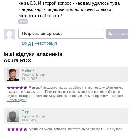
не за 6.5. И второй вопрос - как вам удалось туда
Яндекс карты подключить, если они только от
интернета работают?
Потрібна авторизація
Відправити
Вхід
|
Реєстрація
Інші відгуки власників
Acura RDX
Andrew
Украина, Днепр
19.10.2015
Я второй владелец, на автомобиль наткнулся случайно можно
сказать...начал изучать...Прочтя отзывы и тесты просмотрев все обзоры и
видео в интернете, больше зарубежных, пообщавшись с сервисом - загорел
читати відгук
Егор
Украина, Днепр
18.02.2008
Машиной очень доволен. До этого была "Хонда ЦРВ" в кузове