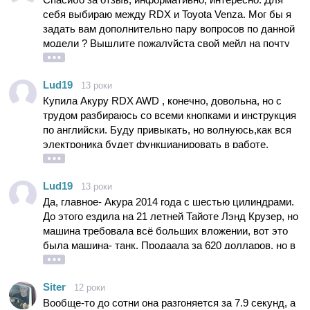
себя выбираю между RDX и Toyota Venza. Мог бы я
задать вам дополнительно пару вопросов по данной
модели ? Вышлите пожалуйста свой мейл на почту
box34@ukr.net Спасибо. Роман
Lud19
13 роки
Купила Акуру RDX AWD , конечно, довольна, но с
трудом разбираюсь со всеми кнопками и инструкция
по английски. Буду привыкать, но волнуюсь,как вся
электроника будет функцианировать в работе.
Господа, подскажите блондинке, что её ждёт с этой
машиной.
Lud19
13 роки
Да, главное- Акура 2014 года с шестью цилиндрами.
До этого ездила на 21 летней Тайоте Лэнд Крузер, но
машина требовала всё больших вложении, вот это
была машина- танк. Продаала за 620 долларов, но в
хорошие руки и плачу...
Siter
12 роки
Вообще-то до сотни она разгоняется за 7.9 секунд, а