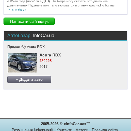
2005-го года (погибла в ДТП). По Акуре могу сказать, что динамика
удивительная.Педаль-в пол, тело вжимается в спинку кресла.Но больш
читати відгук
Написати свій відгук
Автобазар
InfoCar.ua
Продаж б/у Acura RDX
Acura RDX
23000$
2017
+ Додати авто
2005-2026 © «InfoCar.ua»™
Розміщення інформації
Контакти
Автори
Правила сайту