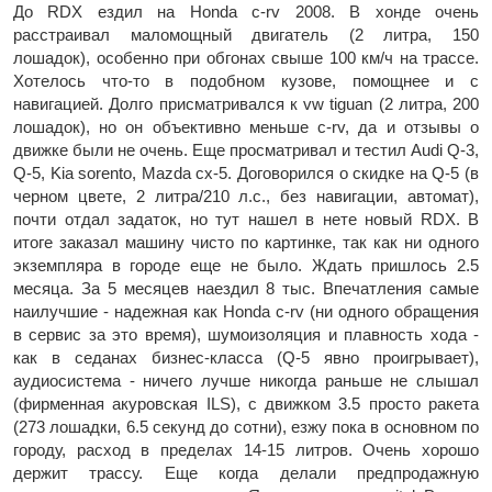
До RDX ездил на Honda c-rv 2008. В хонде очень
расстраивал маломощный двигатель (2 литра, 150
лошадок), особенно при обгонах свыше 100 км/ч на трассе.
Хотелось что-то в подобном кузове, помощнее и с
навигацией. Долго присматривался к vw tiguan (2 литра, 200
лошадок), но он объективно меньше c-rv, да и отзывы о
движке были не очень. Еще просматривал и тестил Audi Q-3,
Q-5, Kia sorento, Mazda cx-5. Договорился о скидке на Q-5 (в
черном цвете, 2 литра/210 л.с., без навигации, автомат),
почти отдал задаток, но тут нашел в нете новый RDX. В
итоге заказал машину чисто по картинке, так как ни одного
экземпляра в городе еще не было. Ждать пришлось 2.5
месяца. За 5 месяцев наездил 8 тыс. Впечатления самые
наилучшие - надежная как Honda c-rv (ни одного обращения
в сервис за это время), шумоизоляция и плавность хода -
как в седанах бизнес-класса (Q-5 явно проигрывает),
аудиосистема - ничего лучше никогда раньше не слышал
(фирменная акуровская ILS), с движком 3.5 просто ракета
(273 лошадки, 6.5 секунд до сотни), езжу пока в основном по
городу, расход в пределах 14-15 литров. Очень хорошо
держит трассу. Еще когда делали предпродажную