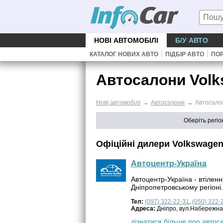
НОВІ АВТОМОБІЛІ
Б/У АВТО
|
|
КАТАЛОГ НОВИХ АВТО
ПІДБІР АВТО
ПОР
Автосалони Volk
→
→
Нові автомобілі
Автосалони
Автосало
Оберіть регіо
Офіційні дилери Volkswage
Автоцентр-Україна
Автоцентр-Україна - втілен
Дніпропетровському регіоні.
Тел:
(097) 322-22-31
,
(050) 322-
Адреса:
Дніпро, вул.Набережна
дізнатися більше про автос