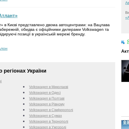
А
Ви
Атлант»
«А
т» в Києві представлено двома автоцентрами: на Вацлава
набережній, обидва є офіційними дилерами Volkswagen та
ідируючі позиції в українській мережі бренду.
алон
Акт
 регіонах України
ні
Volkswagen в Миколаєві
Volkswagen в Одесі
Volkswagen в Полтаві
Volkswagen в Рівному
Volkswagen в Сімферополі
Volkswagen в Сумах
Volkswagen в Тернополі
Volkswagen в Ужгороді