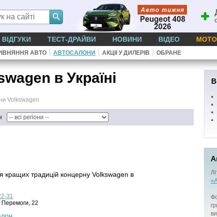
ВІДГУКИ
ТЕСТ-ДРАЙВИ
НОВИНИ
ВІДЕО
МОТО
|
|
|
ІВНЯННЯ АВТО
АВТОСАЛОНИ
АКЦІІ У ДИЛЕРІВ
ОБРАНЕ
swagen в Україні
В
ни Volkswagen
н
n
А
Лі
ня кращих традицій концерну Volkswagen в
«А
22-31
Фо
 Перемоги, 22
гр
в
алон