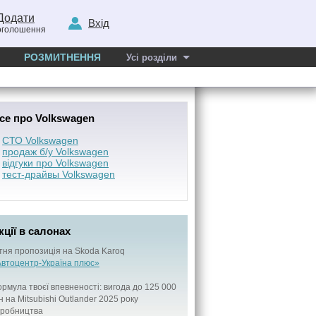
Додати
Вхід
оголошення
РОЗМИТНЕННЯ
Усі розділи
се про Volkswagen
СТО Volkswagen
продаж б/у Volkswagen
відгуки про Volkswagen
тест-драйвы Volkswagen
кції в салонах
тня пропозиція на Skoda Karoq
втоцентр-Україна плюс»
рмула твоєї впевненості: вигода до 125 000
н на Mitsubishi Outlander 2025 року
иробництва