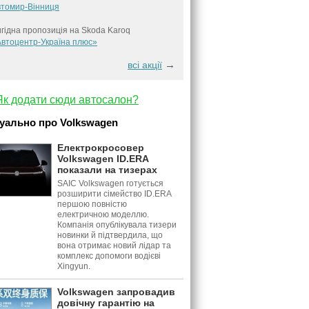
втомир-Вінниця
гідна пропозиція на Skoda Karoq
втоцентр-Україна плюс»
→
всі акції
Як додати сюди автосалон?
уально про Volkswagen
Електрокросовер
Volkswagen ID.ERA
показали на тизерах
SAIC Volkswagen готується
розширити сімейство ID.ERA
першою повністю
електричною моделлю.
Компанія опублікувала тизери
новинки й підтвердила, що
вона отримає новий лідар та
комплекс допомоги водієві
Xingyun.
Volkswagen запровадив
довічну гарантію на