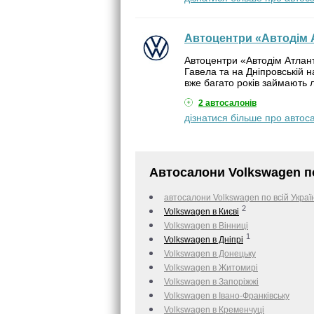
Автоцентри «Автодім 
Автоцентри «Автодім Атлан
Гавела та на Дніпровській 
вже багато років займають л
2 автосалонів
дізнатися більше про автос
Автосалони Volkswagen по
автосалони Volkswagen по всій Украї
2
Volkswagen в Києві
Volkswagen в Вінниці
1
Volkswagen в Дніпрі
Volkswagen в Донецьку
Volkswagen в Житомирі
Volkswagen в Запоріжжі
Volkswagen в Івано-Франківську
Volkswagen в Кременчуці