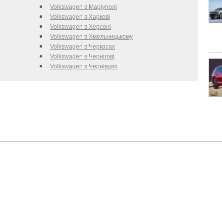
Volkswagen в Маріуполі
Volkswagen в Харкові
Volkswagen в Херсоні
Volkswagen в Хмельницькому
Volkswagen в Черкаcах
Volkswagen в Чернігові
Volkswagen в Чернівцях
я інформації
Популярні марки:
Новинки в каталозі