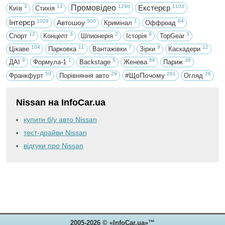
3
13
Промовідео
1290
Екстерєр
1103
Київ
Стихія
Інтерєр
1029
500
1
64
Автошоу
Кримінал
Оффроад
12
3
2
9
3
Спорт
Концепт
Шпионерія
Історія
TopGear
104
11
7
9
12
Цікаве
Парковка
Вантажівки
Зірки
Каскадери
9
1
5
88
38
ДАІ
Формула-1
Backstage
Женева
Париж
50
29
281
26
#ЩоПочому
Франкфурт
Порівняння авто
Огляд
Nissan на InfoCar.ua
купити б/у авто Nissan
тест-драйви Nissan
відгуки про Nissan
2005-2026 © «InfoCar.ua»™