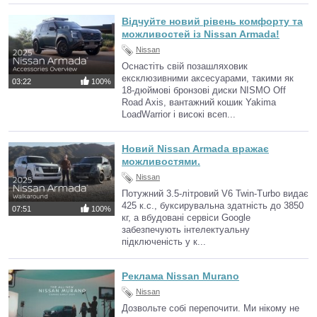
Відчуйте новий рівень комфорту та
можливостей із Nissan Armada!
Nissan
Оснастіть свій позашляховик
ексклюзивними аксесуарами, такими як
03:22
100%
18-дюймові бронзові диски NISMO Off
Road Axis, вантажний кошик Yakima
LoadWarrior і високі всеп...
Новий Nissan Armada вражає
можливостями.
Nissan
Потужний 3.5-літровий V6 Twin-Turbo видає
425 к.с., буксирувальна здатність до 3850
07:51
100%
кг, а вбудовані сервіси Google
забезпечують інтелектуальну
підключеність у к...
Реклама Nissan Murano
Nissan
Дозвольте собі перепочити. Ми нікому не