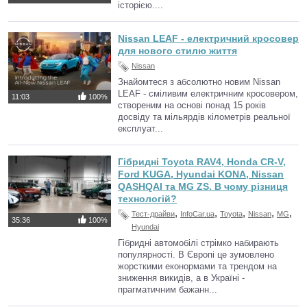
історією....
Nissan LEAF - електричний кросовер
для нового стилю життя
Nissan
Знайомтеся з абсолютно новим Nissan
LEAF - сміливим електричним кросовером,
11:03
100%
створеним на основі понад 15 років
досвіду та мільярдів кілометрів реальної
експлуат...
Гібридні Toyota RAV4, Honda CR-V,
Ford KUGA, Hyundai KONA, Nissan
QASHQAI та MG ZS. В чому різниця
технологій?
,
,
,
,
,
Тест-драйви
InfoCar.ua
Toyota
Nissan
MG
35:36
100%
Hyundai
Гібридні автомобілі стрімко набирають
популярності. В Європі це зумовлено
жорсткими еконормами та трендом на
зниження викидів, а в Україні -
прагматичним бажанн...