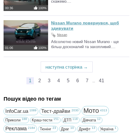
скажемо....
00:36
100%
Nissan Murano повернувся, щоб
здивувати
Nissan
Абсолютно новий Nissan Murano - ще
більш досконалий та захопливий....
01:06
100%
наступна сторінка →
1
2
3
4
5
6
7
41
...
Пошук відео по тегам
Мото
InfoCar.ua
Тест-драйви
1089
2030
4313
188
151
118
12
Приколи
Краш-тести
ДТП
Дівчата
Реклама
2184
23
10
13
1
Тюнінг
Драг
Дрифт
Україна