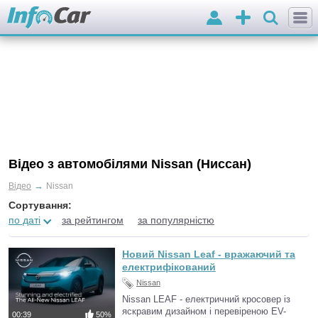
Вхід
Додати
оголошення
Відео з автомобілями Nissan (Ниссан)
→
Відео
Nissan
Сортування:
по даті
за рейтингом
за популярністю
Новий Nissan Leaf - вражаючий та
електрифікований
Nissan
Nissan LEAF - електричний кросовер із
яскравим дизайном і перевіреною EV-
00:39
50%