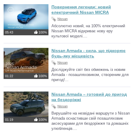
Повернення легенди: новий
електричний Nissan MICRA
Nissan
Абсолютно новий, на 100% електричний
Nissan MICRA відкриває нову еру
05:43
100%
культової моделі....
Nissan Armada - сила, що підкорює
будь-яку місцевість
Nissan
Досліджуйте світ без обмежень із новим
Armada - позашляховиком, створеним для
01:22
100%
пригод!...
Nissan Armada – готовий до пригод
на бездоріжжі
Nissan
Вирушайте на незвідані маршрути з Nissan
Armada оснастивши свій позашляховик
01:19
100%
аксесуарами для бездоріжжя та домашніх
улюбленців....