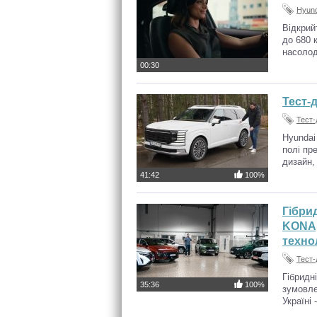
Hyund
Відкрий
до 680 
насолод
00:30
Тест-
Тест-
Hyundai
полі пр
дизайн, 
41:42
100%
Гібри
KONA,
техно
Тест-
Гібридн
35:36
100%
зумовле
Україні