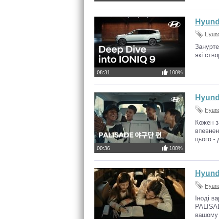
Hyund
Hyund
Занурте
які ств
08:31
100%
Hyund
Hyund
Кожен з
впевнен
цього -
00:36
100%
Hyund
Hyund
Іноді в
PALISAD
вашому 