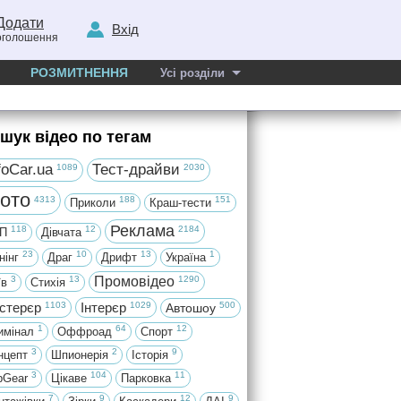
Додати
Вхід
оголошення
РОЗМИТНЕННЯ
Усі розділи
шук відео по тегам
foCar.ua
Тест-драйви
1089
2030
ото
4313
188
151
Приколи
Краш-тести
Реклама
118
12
2184
П
Дівчата
23
10
13
1
нінг
Драг
Дрифт
Україна
3
13
Промовідео
1290
їв
Стихія
стерєр
1103
Інтерєр
1029
500
Автошоу
1
64
12
имінал
Оффроад
Спорт
3
2
9
нцепт
Шпионерія
Історія
3
104
11
pGear
Цікаве
Парковка
7
9
12
9