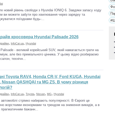
Ва
ai
Фо
те новий рівень свободи з Hyundai IONIQ 6. Завдяки запасу ходу
Па
км ви можете забути про хвилювання через зарядку та
жуватися поїздками будь-...
#Щ
драйв кросовера Hyundai Palisade 2026
,
,
драйви
InfoCar.ua
Hyundai
0%
 Palisade - великий корейський SUV, який намагається грати на
еміум, але без преміального цінника. У цьому відео розбираємо
салон, технічн...
дні Toyota RAV4, Honda CR-V, Ford KUGA, Hyundai
 Nissan QASHQAI та MG ZS. В чому різниця
логій?
,
,
,
,
,
драйви
InfoCar.ua
Toyota
Nissan
MG
Hyundai
і автомобілі стрімко набирають популярності. В Європі це
но жорсткими еконормами та трендом на зниження викидів, а в
 - прагматичним бажанн...