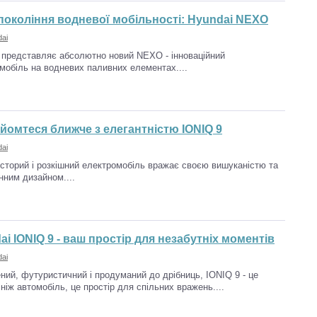
покоління водневої мобільності: Hyundai NEXO
ai
 представляє абсолютно новий NEXO - інноваційний
мобіль на водневих паливних елементах....
йомтеся ближче з елегантністю IONIQ 9
ai
сторий і розкішний електромобіль вражає своєю вишуканістю та
нним дизайном....
ai IONIQ 9 - ваш простір для незабутніх моментів
ai
ний, футуристичний і продуманий до дрібниць, IONIQ 9 - це
 ніж автомобіль, це простір для спільних вражень....