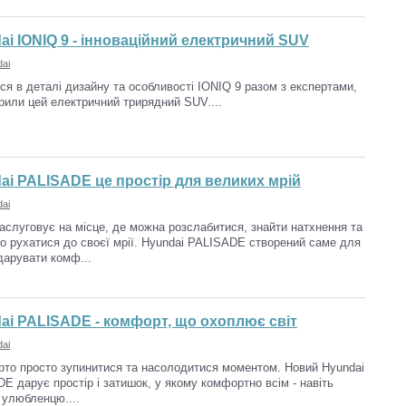
ai IONIQ 9 - інноваційний електричний SUV
ai
ся в деталі дизайну та особливості IONIQ 9 разом з експертами,
орили цей електричний трирядний SUV....
ai PALISADE це простір для великих мрій
ai
аслуговує на місце, де можна розслабитися, знайти натхнення та
о рухатися до своєї мрії. Hyundai PALISADE створений саме для
 дарувати комф...
ai PALISADE - комфорт, що охоплює світ
ai
арто просто зупинитися та насолодитися моментом. Новий Hyundai
E дарує простір і затишок, у якому комфортно всім - навіть
улюбленцю....