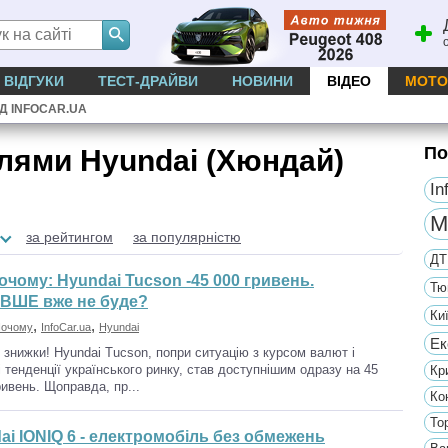
ВІДГУКИ
ТЕСТ-ДРАЙВИ
НОВИНИ
ВІДЕО
МОТО
ІД INFOCAR.UA
По
ілями Hyundai (Хюндай)
In
М
за рейтингом
за популярністю
ДТ
чому: Hyundai Tucson -45 000 гривень.
Тю
ВШЕ вже не буде?
Ки
,
,
очому
InfoCar.ua
Hyundai
Ек
 знижки! Hyundai Tucson, попри ситуацію з курсом валют і
і тенденції українського ринку, став доступнішим одразу на 45
Кр
ривень. Щоправда, пр...
Ко
To
ai IONIQ 6 - електромобіль без обмежень