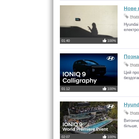
Нове 
Hyund
Hyundai
електро
01:40
100%
Позна
Hyund
Цей про
бездога
01:12
100%
Hyund
Hyund
Витонче
більше,
02:07
100%