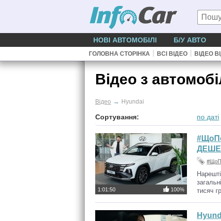
НОВІ АВТОМОБІЛІ
Б/У АВТО
|
|
ГОЛОВНА СТОРІНКА
ВСІ ВІДЕО
ВІДЕО В
Відео з автомоб
→
Відео
Hyundai
Сортування:
по даті
#ЩоПо
ДЕШЕ
#ЩоП
Нарешті
загальн
1:01:50
100%
тисяч г
Hyund