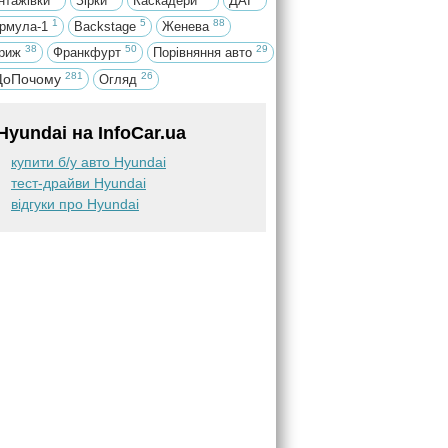
нтажівки
Зірки
Каскадери
ДАІ
1
5
88
рмула-1
Backstage
Женева
38
50
29
риж
Франкфурт
Порівняння авто
281
26
оПочому
Огляд
Hyundai на InfoCar.ua
купити б/у авто Hyundai
тест-драйви Hyundai
відгуки про Hyundai