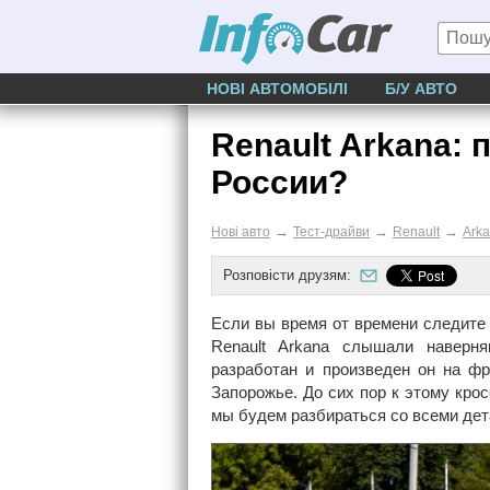
НОВІ АВТОМОБІЛІ
Б/У АВТО
Renault Arkana: 
России?
→
→
→
Нові авто
Тест-драйви
Renault
Ark
Розповісти друзям:
Если вы время от времени следите 
Renault Arkana слышали наверн
разработан и произведен он на фр
Запорожье. До сих пор к этому кро
мы будем разбираться со всеми де