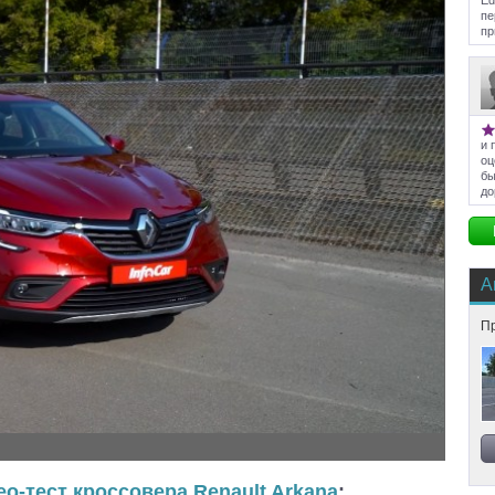
Ed
пе
пр
и 
оц
бы
до
А
Пр
ео-тест кроссовера Renault Arkana
: