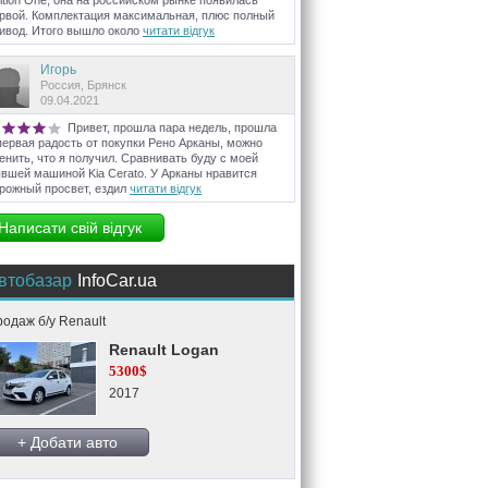
ition One, она на российском рынке появилась
рвой. Комплектация максимальная, плюс полный
ивод. Итого вышло около
читати відгук
Игорь
Россия, Брянск
09.04.2021
Привет, прошла пара недель, прошла
первая радость от покупки Рено Арканы, можно
енить, что я получил. Сравнивать буду с моей
вшей машиной Kia Cerato. У Арканы нравится
рожный просвет, ездил
читати відгук
Написати свій відгук
втобазар
InfoCar.ua
одаж б/у Renault
Renault Logan
5300$
2017
+ Добати авто