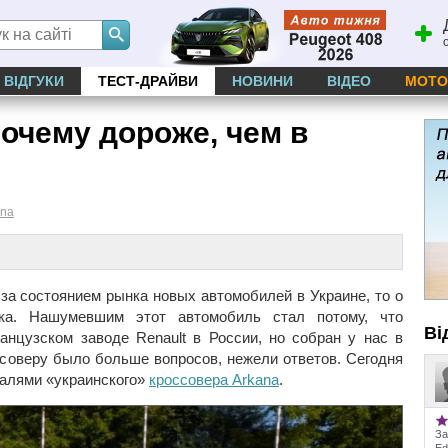
ВІДГУКИ
ТЕСТ-ДРАЙВИ
НОВИНИ
ВІДЕО
МОТО
почему дороже, чем в
ana
за состоянием рынка новых автомобилей в Украине, то о
яка. Нашумевшим этот автомобиль стал потому, что
Ві
анцузском заводе Renault в России, но собран у нас в
ссоверу было больше вопросов, нежели ответов. Сегодня
талями «украинского»
кроссовера Arkana
.
За