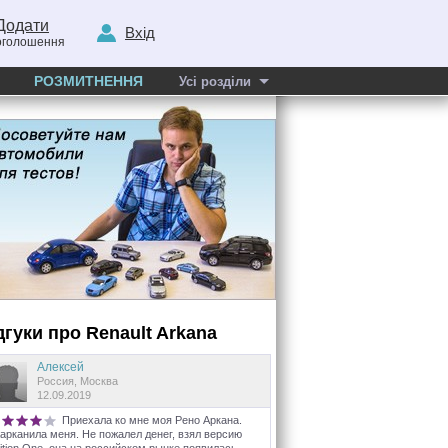
Додати
Вхід
оголошення
РОЗМИТНЕННЯ
Усі розділи
дгуки про
Renault
Arkana
Алексей
Россия, Москва
12.09.2019
Приехала ко мне моя Рено Аркана.
арканила меня. Не пожалел денег, взял версию