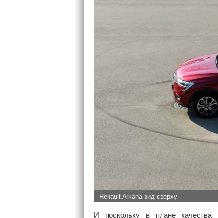
Renault Arkana вид сверху
И поскольку в плане качества д