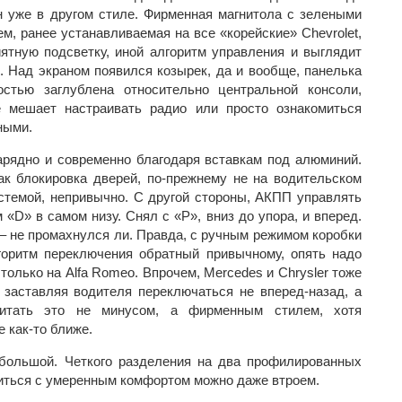
ен уже в другом стиле. Фирменная магнитола с зелеными
, ранее устанавливаемая на все «корейские» Chevrolet,
иятную подсветку, иной алгоритм управления и выглядит
. Над экраном появился козырек, да и вообще, панелька
стью заглублена относительно центральной консоли,
 мешает настраивать радио или просто ознакомиться
ными.
арядно и современно благодаря вставкам под алюминий.
к блокировка дверей, по-прежнему не на водительском
истемой, непривычно. С другой стороны, АКПП управлять
«D» в самом низу. Снял с «P», вниз до упора, и вперед.
 – не промахнулся ли. Правда, с ручным режимом коробки
горитм переключения обратный привычному, опять надо
только на Alfa Romeo. Впрочем, Mercedes и Chrysler тоже
заставляя водителя переключаться не вперед-назад, а
читать это не минусом, а фирменным стилем, хотя
 как-то ближе.
 большой. Четкого разделения на два профилированных
ститься с умеренным комфортом можно даже втроем.