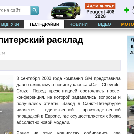
ВІДГУКИ
ТЕСТ-ДРАЙВИ
НОВИНИ
ВІДЕО
МОТО
 питерский расклад
uze
3 сентября 2009 года компания GM представила
давно ожидаемую новинку класса «C» – Chevrolet
Cruze. Перед презентацией состоялась пресс-
конференция, на которой задавались вопросы и
получались ответы. Завод в Санкт-Петербурге
является единственной производственной
площадкой в Европе, где осуществляется сборка
абсолютно новой модели.
Ранее на этих мощностях собирались два