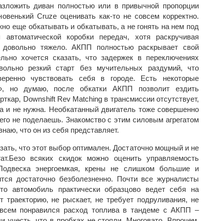
азложить диван полностью или в привычной пропорции
новенький Cruze оценивать как-то не совсем корректно.
но еще обкатывать и обкатывать, а не гонять на нем под
 автоматической коробки передач, хотя раскручивая
у довольно тяжело. АКПП полностью раскрывает свой
льно хочется сказать, что задержек в переключениях
вольно резкий старт без мучительных раздумий, что
еренно чувствовать себя в городе. Есть некоторые
н», но думаю, после обкатки АКПП позволит ездить
рткар, Downshift Rev Matching в трансмиссии отсутствует,
а и не нужна. Необкатанный двигатель тоже совершенно
чего не поделаешь. Знакомство с этим силовым агрегатом
знаю, что он из себя представляет.
ать, что этот выбор оптимален. Достаточно мощный и не
ат.Безо всяких скидок можно оценить управляемость
Подвеска энергоемкая, крены не слишком большие и
ится достаточно безболезненно. Почти все журналисты
что автомобиль практически образцово ведет себя на
т траекторию, не рыскает, не требует подруливания, не
овсем понравился расход топлива в тандеме с АКПП –
 учесть, что в пробках не стояли. Многовато. Впрочем,