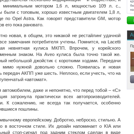
кр
 минимальным мотором 1,6 л, мощностью 109 л. с.,
бы
на
ы были с топовым, хорошо известным двигателем 1,8 л,
е по Opel Astra. Как говорят представители GM, мотор
в его пока рановато.
А
тно новая, в общем, это никакой не рестайлинг удачной
все замечания потребителя учтены. Помнится, на Lacetti
Пр
ная невнятная кулиса МКПП. Впрочем, у корейского
рменным знаком. На Aveo кулиса была точно такой же.
ный небольшой джойстик с короткими ходами. Передачи
я мимо нужной довольно сложно. Появилась и новая
ь передач АКПП уже шесть. Неплохо, если учесть, что на
ступенчатый «автомат».
 автомобилем, даже и непонятно, что перед тобой – «C»
ия затронула практически всех автопроизводителей.
. К сожалению, не всегда так получается, особенно
чившиеся пошлины.
ивычному европейскому. Добротно, неброско, стильно. А
о в восточном стиле. Их дизайн напоминает о KIA или
льный стоп-сигнал под задним стеклом сделан в виде