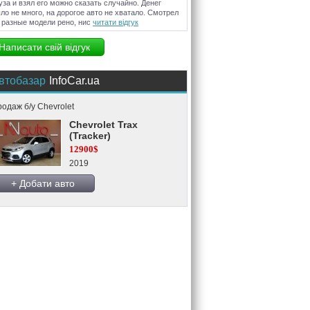
уза и взял его можно сказать случайно. Денег
ло не много, на дорогое авто не хватало. Смотрел
 разные модели рено, нис
читати відгук
Написати свій відгук
втобазар
InfoCar.ua
одаж б/у Chevrolet
Chevrolet Trax
(Tracker)
12900$
2019
+ Добати авто