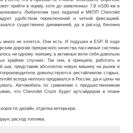
ожет прийти в норму, хотя до заявленных 7,8 л/100 км в
далековато. Любителям трех педалей и МКПП Chevrolet
адует удобством переключений и четкой фиксацией.
казался существенно динамичней, да и расход бензина
ь много не хочется. Они есть. И подушки и ESP. В ходе
рским дорогам прекрасного качества пассивные системы
алось ни одному экипажу, а активные вели себя довольно
х крайних случаях. Так они, в принципе, работать и
 шаг, представив абсолютно новую машину на рынок в
топроизводители довольствуются рестайлингом старых,
rolet всегда неплохо продавался в России, да и цены на
овать. Автомобиль по сравнению с предшественником
умаю, что Chevrolet Cruze будет аутсайдером в плане
корости; дизайн, отделка интерьера.
даун; расход топлива.