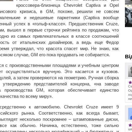
кроссовера-близнеца Chevrolet Captiva и Opel
ансового кризиса, в GM, похоже, решили не совсем
маленькие и недешевые паркетники (Captiva вообще
енный успех в «гольф-классе». Предшественник Cruze,
нам, вышел в первые строчки рейтинга по продажам, что
одно из самых привлекательных в классе соотношений
ность от итальянских дизайнеров, а ведь еще Федор
емя утверждал, что красота спасет мир. Не знаю, как
 всяком случае, GM его пока продавать не собирается.
Ві
ся с производственными площадями и учебным центром
т осуществляться вручную. Это касается и кузовов.
улей, а затем проверяются на геометрию. Ручная сборка
о утверждению представителей концерна, «на заводе
Се
а производства GM, которая обеспечивает единство
Op
хо
качества по всему миру».
ни
средственно к автомобилю. Chevrolet Cruze имеет 9
ийского рынка. Соответственно, как всегда бывает,
ыглядят несколько поскромнее – штампованные диски,
все как обычно. Начинка, естественно, тоже сильно
ше
представлены несколько модификаций – и бюджетных, и