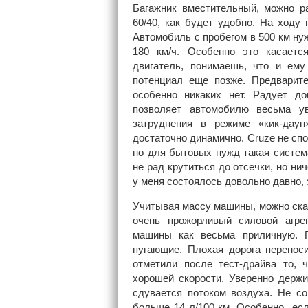
Багажник вместительный, можно р
60/40, как будет удобно. На ходу 
Автомобиль с пробегом в 500 км нуж
180 км/ч. Особенно это касается
двигатель, понимаешь, что и ем
потенциал еще позже. Предварите
особенно никаких нет. Радует до
позволяет автомобилю весьма ув
затруднения в режиме «кик-дау
достаточно динамично. Cruze не спо
но для бытовых нужд такая систем
не рад крутиться до отсечки, но ни
у меня состоялось довольно давно, 
Учитывая массу машины, можно сказ
очень прожорливый силовой агрег
машины как весьма приличную. 
пугающие. Плохая дорога перенос
отметили после тест-драйва то, 
хорошей скорости. Уверенно держи
сдувается потоком воздуха. Не с
больше 14 л/100 км. Особенно если