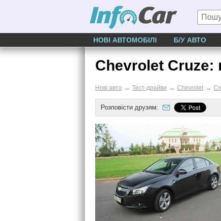
НОВІ АВТОМОБІЛІ
Б/У АВТО
Chevrolet Cruze:
→
→
→
Нові авто
Тест-драйви
Chevrolet
Cr
Розповісти друзям: