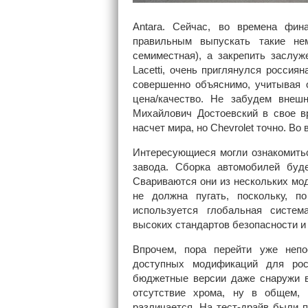
Antara. Сейчас, во времена фин
правильным выпускать такие не
семиместная), а закрепить заслуж
Lacetti, очень приглянулся россия
совершенно объяснимо, учитывая 
цена/качество. Не забудем внеш
Михайлович Достоевский в свое вр
насчет мира, но Chevrolet точно. Во
Интересующиеся могли ознакомить
завода. Сборка автомобилей буде
Свариваются они из нескольких мод
не должна пугать, поскольку, п
используется глобальная систем
высоких стандартов безопасности и 
Впрочем, пора перейти уже непо
доступных модификаций для росс
бюджетные версии даже снаружи в
отсутствие хрома, ну в общем, 
различается. На тест-драйв были 