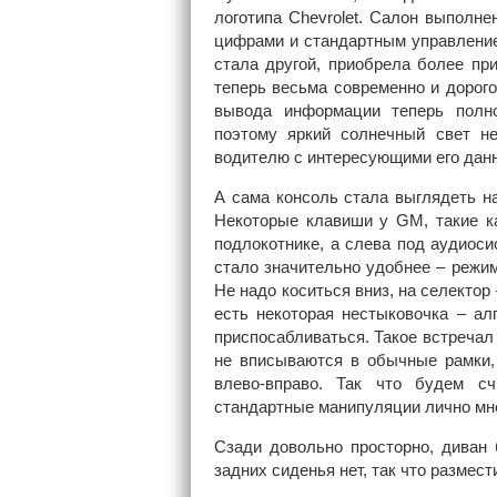
логотипа Chevrolet. Салон выполн
цифрами и стандартным управлением
стала другой, приобрела более пр
теперь весьма современно и дорого
вывода информации теперь полно
поэтому яркий солнечный свет не
водителю с интересующими его дан
А сама консоль стала выглядеть н
Некоторые клавиши у GM, такие ка
подлокотнике, а слева под аудиос
стало значительно удобнее – режим 
Не надо коситься вниз, на селектор
есть некоторая нестыковочка – ал
приспосабливаться. Такое встречал 
не вписываются в обычные рамки, 
влево-вправо. Так что будем с
стандартные манипуляции лично мне
Сзади довольно просторно, диван
задних сиденья нет, так что разме