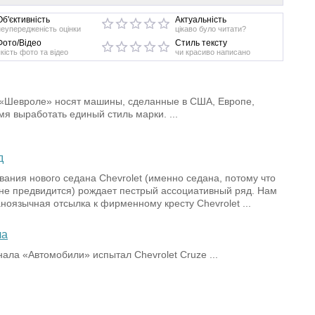
Об'єктивність
Актуальність
неупередженість оцінки
цікаво було читати?
Фото/Відео
Стиль тексту
якість фото та відео
чи красиво написано
 «Шевроле» носят машины, сделанные в США, Европе,
мя выработать единый стиль марки. ...
д
вания нового седана Chevrolet (именно седана, потому что
 не предвидится) рождает пестрый ассоциативный ряд. Нам
ноязычная отсылка к фирменному кресту Chevrolet ...
ла
ала «Автомобили» испытал Chevrolet Cruze ...