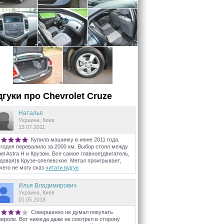
дгуки про
Chevrolet
Cruze
Наталья
Украина, Киев
13.07.2011
Купила машинку в июне 2011 года.
годня перевалило за 2000 км. Выбор стоял между
el Astra H и Крузом. Все самое главное(двигатель,
довая)в Крузе-опелевское. Метал проигрывает,
чего не могу сказ
читати відгук
Илья Владимирович
Украина, Киев
01.05.2018
Совершенно не думал покупать
вроле. Вот никогда даже не смотрел в сторону