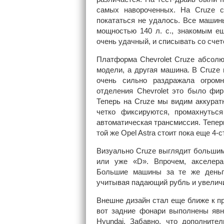
самых навороченных. На Cruze с
покататься не удалось. Все машин
мощностью 140 л. с., знакомым ещ
очень удачный, и списывать со счето
Платформа Chevrolet Cruze абсолю
модели, а другая машина. В Cruze 
очень сильно раздражала огром
отделения Chevrolet это было фи
Теперь на Cruze мы видим аккурат
четко фиксируются, промахнутьс
автоматическая трансмиссия. Тепер
той же Opel Astra стоит пока еще 4-
Визуально Cruze выглядит большим
или уже «D». Впрочем, акселерац
Большие машины за те же деньги
учитывая падающий рубль и увели
Внешне дизайн стал еще ближе к пр
вот задние фонари выполнены явн
Hyundai. Забавно, что дополните