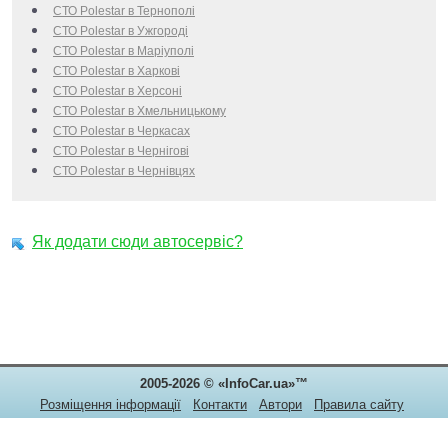
СТО Polestar в Тернополі
СТО Polestar в Ужгороді
СТО Polestar в Маріуполі
СТО Polestar в Харкові
СТО Polestar в Херсоні
СТО Polestar в Хмельницькому
СТО Polestar в Черкаcах
СТО Polestar в Чернігові
СТО Polestar в Чернівцях
Як додати сюди автосервіс?
2005-2026 © «InfoCar.ua»™
Розміщення інформації
Контакти
Автори
Правила сайту
Конфіденційність