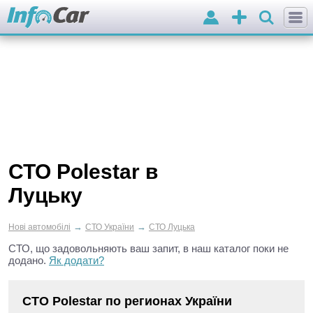
Вхід
Додати
оголошення
СТО Polestar в
Луцьку
→
→
Нові автомобілі
СТО України
СТО Луцька
СТО, що задовольняють ваш запит, в наш каталог поки не
додано.
Як додати?
СТО Polestar по регионах України