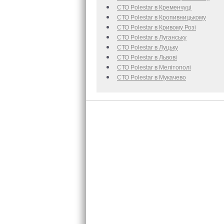
СТО Polestar в Кременчуці
СТО Polestar в Кропивницькому
СТО Polestar в Кривому Розі
СТО Polestar в Луганську
СТО Polestar в Луцьку
СТО Polestar в Львові
СТО Polestar в Мелітополі
СТО Polestar в Мукачево