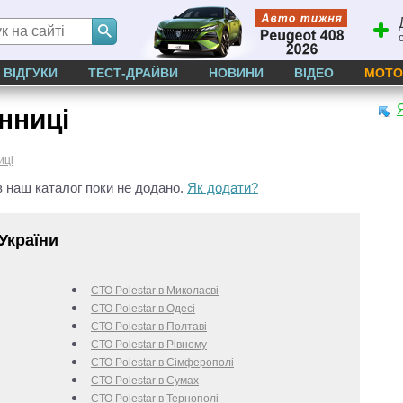
ВІДГУКИ
ТЕСТ-ДРАЙВИ
НОВИНИ
ВІДЕО
МОТО
інниці
иці
 наш каталог поки не додано.
Як додати?
України
СТО Polestar в Миколаєві
СТО Polestar в Одесі
СТО Polestar в Полтаві
СТО Polestar в Рівному
СТО Polestar в Сімферополі
СТО Polestar в Сумах
СТО Polestar в Тернополі