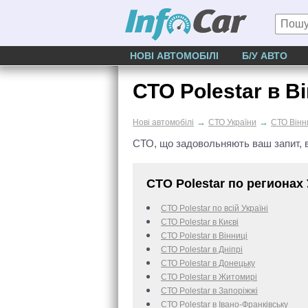
НОВІ АВТОМОБІЛІ
Б/У АВТО
СТО Polestar в В
→
→
Нові автомобілі
СТО України
СТО Вінн
СТО, що задовольняють ваш запит, в
СТО Polestar по регионах 
СТО Polestar по всій Україні
СТО Polestar в Києві
СТО Polestar в Вінниці
СТО Polestar в Дніпрі
СТО Polestar в Донецьку
СТО Polestar в Житомирі
СТО Polestar в Запоріжжі
СТО Polestar в Івано-Франківську