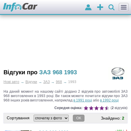
Вхід
Додати
оголошення
Відгуки про
ЗАЗ 968 1993
→
→
→
→
Нові авто
Відгуки
ЗАЗ
968
1993
На даний момент на нашому сайті додано 2 відгуків про автомобілі ЗАЗ
968 виготовлених в 1993 році.
Ви також можете почитати відгуки про ЗАЗ
968 інших років виготовлення, наприклад
в 1991 році
або
в 1992 році
Середня оцінка:
(
2
відгуків)
Сортування
Знайдено:
2
OK
+
169
/ -
1