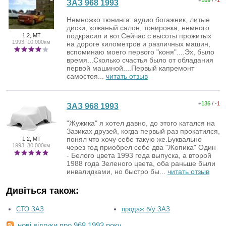
ЗАЗ 968 1993
Немножко тюнинга: аудио богажник, литые
диски, кожаный салон, тонировка, немного
подкрасил и вот.Сейчас с высоты прожитых
1.2, MT
1993, 10.000км
на дороге километров и различных машин,
вспоминаю моего первого "коня"....Эх, было
время...Сколько счастья было от обладания
первой машиной....Первый капремонт
самостоя...
читать отзыв
+
136
/ -
1
ЗАЗ 968 1993
"Жужика" я хотел давно, до этого катался на
Зазиках друзей, когда первый раз прокатился,
понял что хочу себе такую же.Буквально
1.2, MT
1993, 30.000км
через год приобрел себе два "Жопика" Один
- Белого цвета 1993 года выпуска, а второй
1988 года Зеленого цвета, оба раньше были
инвалидками, но быстро бы...
читать отзыв
Дивіться також:
СТО ЗАЗ
продаж б/у ЗАЗ
нові відгуки про 968 1993 року