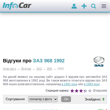
Вхід
Додати
оголошення
Відгуки про
ЗАЗ 968 1992
→
→
→
→
Нові авто
Відгуки
ЗАЗ
968
1992
На даний момент на нашому сайті додано 3 відгуків про автомобілі ЗАЗ
968 виготовлених в 1992 році.
Ви також можете почитати відгуки про ЗАЗ
968 інших років виготовлення, наприклад
в 1991 році
або
в 1993 році
Середня оцінка:
(
3
відгуків)
Сортування
Знайдено:
3
OK
+
137
/ -
2