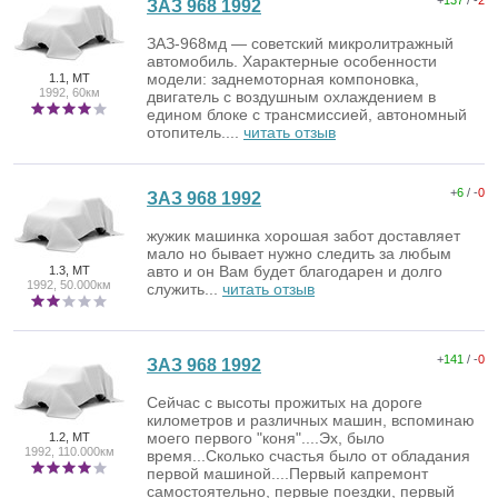
ЗАЗ 968 1992
ЗАЗ-968мд — советский микролитражный
автомобиль. Характерные особенности
модели: заднемоторная компоновка,
1.1, MT
1992, 60км
двигатель с воздушным охлаждением в
едином блоке с трансмиссией, автономный
отопитель....
читать отзыв
+
6
/ -
0
ЗАЗ 968 1992
жужик машинка хорошая забот доставляет
мало но бывает нужно следить за любым
авто и он Вам будет благодарен и долго
1.3, MT
1992, 50.000км
служить...
читать отзыв
+
141
/ -
0
ЗАЗ 968 1992
Сейчас с высоты прожитых на дороге
километров и различных машин, вспоминаю
моего первого "коня"....Эх, было
1.2, MT
1992, 110.000км
время...Сколько счастья было от обладания
первой машиной....Первый капремонт
самостоятельно, первые поездки, первый