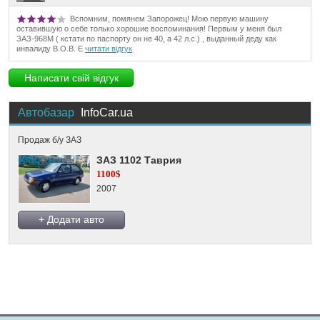
Вспомним, помянем Запорожец! Мою первую машину
оставившую о себе только хорошие воспоминания! Первым у меня был
ЗАЗ-968М ( кстати по паспорту он не 40, а 42 л.с.) , выданный деду как
инвалиду В.О.В. Е
читати відгук
Написати свій відгук
Автобазар
InfoCar.ua
Продаж б/у ЗАЗ
ЗАЗ 1102 Таврия
1100$
2007
+ Додати авто