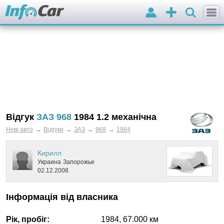
Вхід
Додати
оголошення
Відгук
ЗАЗ 968
1984 1.2 механічна
→
→
→
→
Нові авто
Відгуки
ЗАЗ
968
1984
Кирилл
Украина
Запорожье
02.12.2008
Інформація від власника
Рік, пробіг:
1984
,
67.000
км