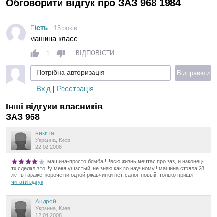
Обговорити відгук про ЗАЗ 968 1984
Гість
15 років
машина класс
ВІДПОВІСТИ
+1
Потрібна авторизація
Відправити
Вхід
|
Реєстрація
Інші відгуки власників
ЗАЗ 968
никита
Украина, Киев
22.02.2008
машина-просто бомба!!!!!всю жизнь мечтал про заз, и наконец-
то сделал это!!!у меня ушастый, не знаю как по научному!!!машина стояла 28
лет в гараже, короче ни одной ржавчинки нет, салон новый, только пришл
читати відгук
Андрей
Украина, Киев
12.04.2008