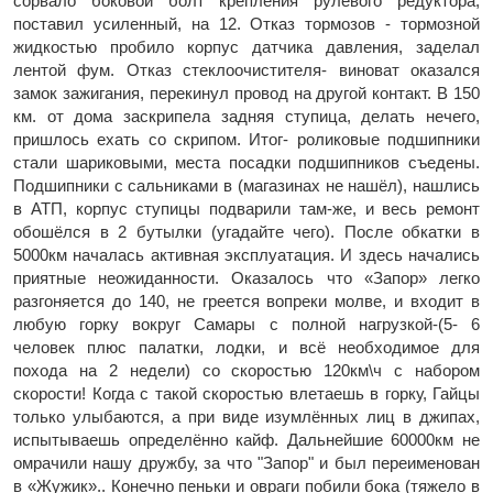
сорвало боковой болт крепления рулевого редуктора,
поставил усиленный, на 12. Отказ тормозов - тормозной
жидкостью пробило корпус датчика давления, заделал
лентой фум. Отказ стеклоочистителя- виноват оказался
замок зажигания, перекинул провод на другой контакт. В 150
км. от дома заскрипела задняя ступица, делать нечего,
пришлось ехать со скрипом. Итог- роликовые подшипники
стали шариковыми, места посадки подшипников съедены.
Подшипники с сальниками в (магазинах не нашёл), нашлись
в АТП, корпус ступицы подварили там-же, и весь ремонт
обошёлся в 2 бутылки (угадайте чего). После обкатки в
5000км началась активная эксплуатация. И здесь начались
приятные неожиданности. Оказалось что «Запор» легко
разгоняется до 140, не греется вопреки молве, и входит в
любую горку вокруг Самары с полной нагрузкой-(5- 6
человек плюс палатки, лодки, и всё необходимое для
похода на 2 недели) со скоростью 120км\ч с набором
скорости! Когда с такой скоростью влетаешь в горку, Гайцы
только улыбаются, а при виде изумлённых лиц в джипах,
испытываешь определённо кайф. Дальнейшие 60000км не
омрачили нашу дружбу, за что "Запор" и был переименован
в «Жужик».. Конечно пеньки и овраги побили бока (тяжело в