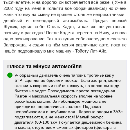
тысячелетие, и на дорогах он встречается всё реже, ( Уже в
2002 году на меня в Тольяти все оборачивались!) но очень
жаль что ему на смену не пришёл столь же неприхотливый ,
дешёвый и легендарный автомобиль. Продав первый
Жужик, купил себе Опель Кадет, и как же почувствовал
разницу в расходах! После Кадета пересел на Ниву, и снова
одно разочарование. Так что купил себе очередного свежего
Запорожца, и ездил на нём меняя различные авто, пока не
нашёл подходившую мне машину - Тойоту Лит-Айс.
Плюси та мінуси автомобіля
V- образный двигатель очень тяговит, троганье как у
БТР- сцепление бросил и поехал. Если застрял, можно
включить скорость и выйти толкнуть, на холостом ходу
быстро не уедет. Проходимость просто легендарная.
Разгон и максимальная скорость вполне на уровне
российских машин. За небольшую мощность не
приходится переплачивать налоги. Подвеска
непробиваемая и неубиваемая. Шаровые опоры в ЗАЗе
подтягиваются, а не меняются! Малый ресурс
двигателя (60-100 т.км.) окупается дешевизной бензина
и масла, отсутствием сменных фильтров (фильтры в