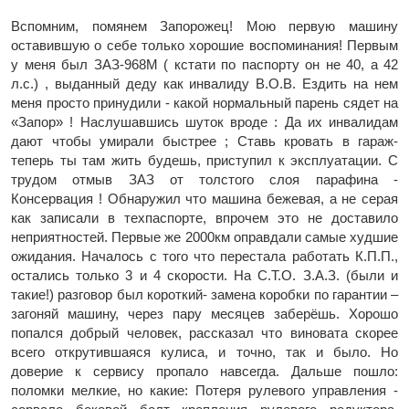
Вспомним, помянем Запорожец! Мою первую машину
оставившую о себе только хорошие воспоминания! Первым
у меня был ЗАЗ-968М ( кстати по паспорту он не 40, а 42
л.с.) , выданный деду как инвалиду В.О.В. Ездить на нем
меня просто принудили - какой нормальный парень сядет на
«Запор» ! Наслушавшись шуток вроде : Да их инвалидам
дают чтобы умирали быстрее ; Ставь кровать в гараж-
теперь ты там жить будешь, приступил к эксплуатации. С
трудом отмыв ЗАЗ от толстого слоя парафина -
Консервация ! Обнаружил что машина бежевая, а не серая
как записали в техпаспорте, впрочем это не доставило
неприятностей. Первые же 2000км оправдали самые худшие
ожидания. Началось с того что перестала работать К.П.П.,
остались только 3 и 4 скорости. На С.Т.О. З.А.З. (были и
такие!) разговор был короткий- замена коробки по гарантии –
загоняй машину, через пару месяцев заберёшь. Хорошо
попался добрый человек, рассказал что виновата скорее
всего открутившаяся кулиса, и точно, так и было. Но
доверие к сервису пропало навсегда. Дальше пошло:
поломки мелкие, но какие: Потеря рулевого управления -