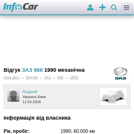
Вхід
Додати
оголошення
Відгук
ЗАЗ 968
1990 механічна
→
→
→
→
Нові авто
Відгуки
ЗАЗ
968
1990
Андрей
Украина
Киев
12.04.2008
Інформація від власника
Рік, пробіг:
1990
,
60.000
км