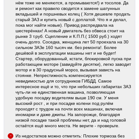
нём тоже не меняются, а промываются!) и тосолов. Да
и ремонт как правило сводится к замене шатунных
вкладышей и поршневых колец ( Хотя дешевле продать
старый ЗАЗ и купить новый с доплатой. Что я и делал,
пока мог найти новые). Привод распредвала на
шестерёнках! А новый двигатель без обвеса стоит на
рынке 3 т.руб. Сцепление и К.П.П.( 1500 руб.) ходят
очень долго. Соседка, женщина лет 50 проехала на 30
сильном ЗАЗе 160 тысяч км. без ремонта!. Более
дешёвой в эксплуатации машины нет и не будет!
Стартер, оборудованный, кстати, блокировкой пуска при
работающем моторе (завидуйте десятки), легко заводит
мотор и в 30 градусный мороз, вызывая зависть на
стоянке. Непрестижность компенсируется
невидимостью для сотрудников ГИБДД. Самое
интересное ещё и то, что при небольших габаритах ЗАЗ
чуть-ли не единственная машина, позволяющая
удобную посадку водителям выше 190 см. У меня
высокий рост , и при посадке колени под рулём
проходят с трудом на почти всех машинах, включая
иномарки и даже джипы. На запорожце, благодаря
низкой посадке такой проблемы нет, да и над головой
остаётся ещё много места. Не верите - проверьте.
Из недостатков можно отметить: Плохие тормоза без