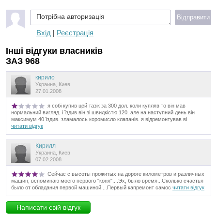
Потрібна авторизація
Відправити
Вхід
|
Реєстрація
Інші відгуки власників
ЗАЗ 968
кирило
Украина, Киев
27.01.2008
я собі купив цей тазік за 300 дол. коли купляв то він мав
нормальний вигляд. і їздив він зі швидкістю 120. але на наступний день він
максимум 40 їздив. зламалось коромисло клапанів. я відремонтував ві
читати відгук
Кирилл
Украина, Киев
07.02.2008
Сейчас с высоты прожитых на дороге километров и различных
машин, вспоминаю моего первого "коня"....Эх, было время...Сколько счастья
было от обладания первой машиной....Первый капремонт самос
читати відгук
Написати свій відгук