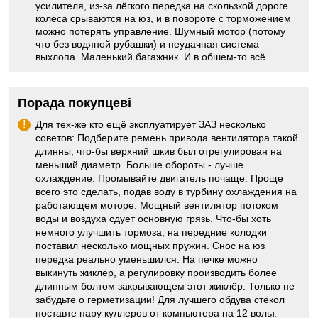
усилителя, из-за лёгкого передка на скользкой дороге
колёса срываются на юз, и в повороте с торможением
можно потерять управление. Шумный мотор (потому
что без водяной рубашки) и неудачная система
выхлопа. Маленький багажник. И в обшем-то всё.
Порада покупцеві
Для тех-же кто ещё эксплуатирует ЗАЗ несколько
советов: Подберите ремень привода вентилятора такой
длинны, что-бы верхний шкив был отрегулирован на
меньший диаметр. Больше обороты - лучше
охлаждение. Промывайте двигатель почаще. Проще
всего это сделать, подав воду в турбину охлаждения на
работающем моторе. Мощный вентилятор потоком
воды и воздуха сдует основную грязь. Что-бы хоть
немного улучшить тормоза, на передние колодки
поставил несколько мощных пружин. Снос на юз
передка реально уменьшился. На печке можно
выкинуть жиклёр, а регулировку производить более
длинным болтом закрывающем этот жиклёр. Только не
забудьте о герметизации! Для лучшего обдува стёкол
поставте пару куллеров от компьютера на 12 вольт.