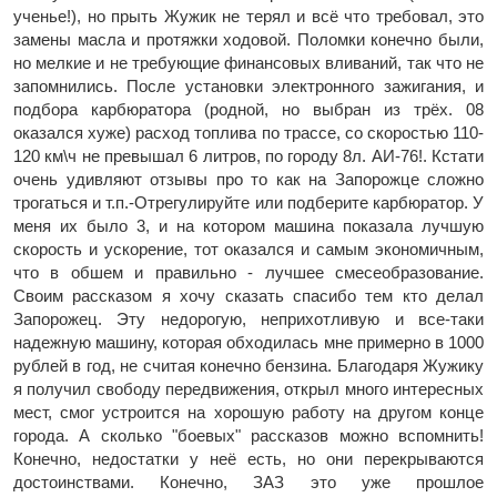
ученье!), но прыть Жужик не терял и всё что требовал, это
замены масла и протяжки ходовой. Поломки конечно были,
но мелкие и не требующие финансовых вливаний, так что не
запомнились. После установки электронного зажигания, и
подбора карбюратора (родной, но выбран из трёх. 08
оказался хуже) расход топлива по трассе, со скоростью 110-
120 км\ч не превышал 6 литров, по городу 8л. АИ-76!. Кстати
очень удивляют отзывы про то как на Запорожце сложно
трогаться и т.п.-Отрегулируйте или подберите карбюратор. У
меня их было 3, и на котором машина показала лучшую
скорость и ускорение, тот оказался и самым экономичным,
что в обшем и правильно - лучшее смесеобразование.
Своим рассказом я хочу сказать спасибо тем кто делал
Запорожец. Эту недорогую, неприхотливую и все-таки
надежную машину, которая обходилась мне примерно в 1000
рублей в год, не считая конечно бензина. Благодаря Жужику
я получил свободу передвижения, открыл много интересных
мест, смог устроится на хорошую работу на другом конце
города. А сколько "боевых" рассказов можно вспомнить!
Конечно, недостатки у неё есть, но они перекрываются
достоинствами. Конечно, ЗАЗ это уже прошлое