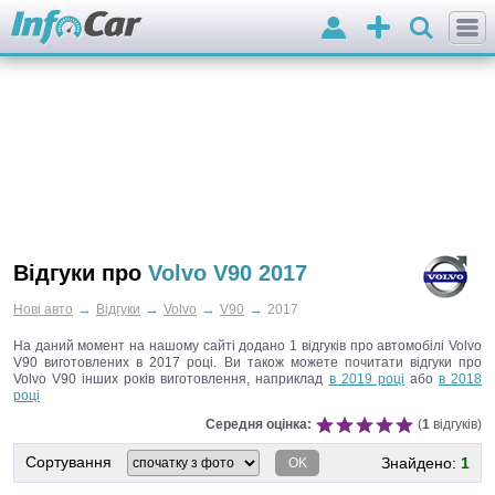
Вхід
Додати
оголошення
Відгуки про
Volvo V90 2017
→
→
→
→
Нові авто
Відгуки
Volvo
V90
2017
На даний момент на нашому сайті додано 1 відгуків про автомобілі Volvo
V90 виготовлених в 2017 році.
Ви також можете почитати відгуки про
Volvo V90 інших років виготовлення, наприклад
в 2019 році
або
в 2018
році
Середня оцінка:
(
1
відгуків)
Сортування
Знайдено:
1
OK