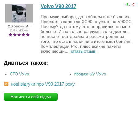
+
5
/ -
0
Volvo V90 2017
Про муки выбора, да в общем и не было их.
Приехал в салон за ХС90, а уехал на V90CC.
Почему? Да потому, что понравился он мне
2.0 бензин, AT
2017, 435км
больше. Изначально раздумывал о дизеле,
но после тест-драйва и рассмотрения из
того, что есть в наличии в итоге взял бензин.
Комплектация Pro, плюс всякие пакеты
включающи...
читать отзыв
Дивіться також:
СТО Volvo
продаж б/у Volvo
нові відгуки про V90 2017 року
Написати свій відгук