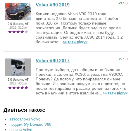
+
3
/ -
0
Volvo V90 2019
Купили недавно Volvo V90 2019 года,
двигатель 2.0 бензин на автомате.. Пробег
пока 310 км. Поэтому только первые
2.0 бензин, AT
впечатления. Дальше будет видно во время
2019, 310км
эксплуатации. Определимся, с чем буду
сравнивать. Сейчас есть XC90 2014 года, 3.2
бензин кото...
читати відгук
+
5
/ -
0
Volvo V90 2017
Про муки выбора, да в общем и не было их.
Приехал в салон за ХС90, а уехал на V90CC.
Почему? Да потому, что понравился он мне
2.0 бензин, AT
больше. Изначально раздумывал о дизеле, но
2017, 435км
после тест-драйва и рассмотрения из того, что
есть в наличии в итоге взял бенз...
читати відгук
Дивіться також:
автосалони Volvo
продаж б/у Вольво V90
новини Volvo