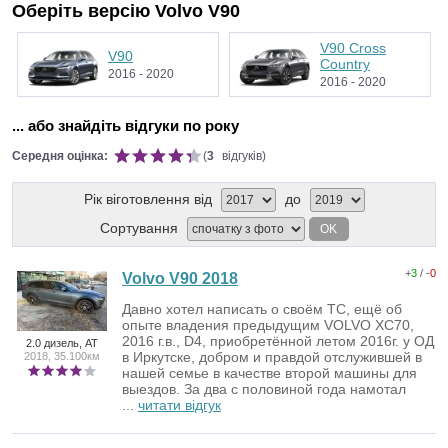
Оберіть версію Volvo V90
V90 Cross
V90
Country
2016 - 2020
2016 - 2020
... або знайдіть відгуки по року
Середня оцінка:
(
3
відгуків)
Рік віготовлення від
до
Сортування
OK
+
3
/ -
0
Volvo V90 2018
Давно хотел написать о своём ТС, ещё об
опыте владения предыдущим VOLVO XC70,
2016 г.в., D4, приобретённой летом 2016г. у ОД
2.0 дизель, AT
в Иркутске, добром и правдой отслужившей в
2018, 35.100км
нашей семье в качестве второй машины для
выездов. За два с половиной года намотал
...
читати відгук