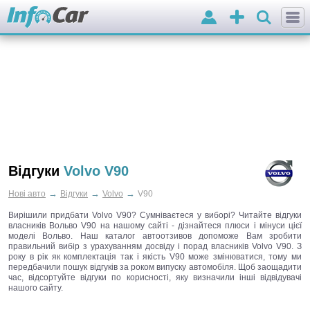
Вхід
Додати
оголошення
Відгуки
Volvo V90
→
→
→
Нові авто
Відгуки
Volvo
V90
Вирішили придбати Volvo V90? Сумніваєтеся у виборі? Читайте відгуки
власників Вольво V90 на нашому сайті - дізнайтеся плюси і мінуси цієї
моделі Вольво. Наш каталог автоотзивов допоможе Вам зробити
правильний вибір з урахуванням досвіду і порад власників Volvo V90. З
року в рік як комплектація так і якість V90 може змінюватися, тому ми
передбачили пошук відгуків за роком випуску автомобіля. Щоб заощадити
час, відсортуйте відгуки по корисності, яку визначили інші відвідувачі
нашого сайту.