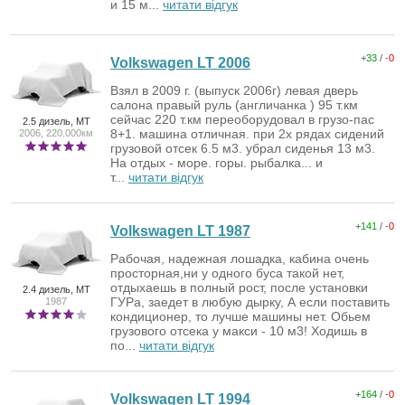
и 15 м...
читати відгук
+
33
/ -
0
Volkswagen LT 2006
Взял в 2009 г. (выпуск 2006г) левая дверь
салона правый руль (англичанка ) 95 т.км
сейчас 220 т.км переоборудовал в грузо-пас
2.5 дизель, MT
8+1. машина отличная. при 2х рядах сидений
2006, 220.000км
грузовой отсек 6.5 м3. убрал сиденья 13 м3.
На отдых - море. горы. рыбалка... и
т...
читати відгук
+
141
/ -
0
Volkswagen LT 1987
Рабочая, надежная лошадка, кабина очень
просторная,ни у одного буса такой нет,
отдыхаешь в полный рост, после установки
2.4 дизель, MT
ГУРа, заедет в любую дырку, А если поставить
1987
кондиционер, то лучше машины нет. Обьем
грузового отсека у макси - 10 м3! Ходишь в
по...
читати відгук
+
164
/ -
0
Volkswagen LT 1994