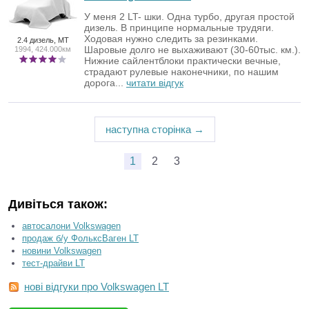
У меня 2 LT- шки. Одна турбо, другая простой
дизель. В принципе нормальные трудяги.
Ходовая нужно следить за резинками.
2.4 дизель, MT
Шаровые долго не выхаживают (30-60тыс. км.).
1994, 424.000км
Нижние сайлентблоки практически вечные,
страдают рулевые наконечники, по нашим
дорога...
читати відгук
наступна сторінка →
1
2
3
Дивіться також:
автосалони Volkswagen
продаж б/у ФольксВаген LT
новини Volkswagen
тест-драйви LT
нові відгуки про Volkswagen LT