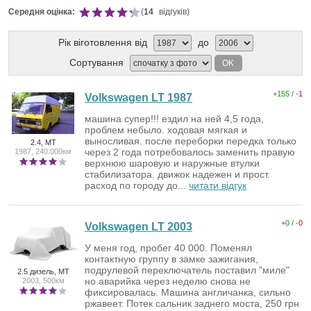
Середня оцінка:
(
14
відгуків)
Рік віготовлення від
до
Сортування
OK
+
155
/ -
1
Volkswagen LT 1987
машина супер!!! ездил на ней 4,5 года,
проблем небыло. ходовая мягкая и
выносливая. после переборки передка только
2.4, MT
через 2 года потребовалось заменить правую
1987, 240.000км
верхнюю шаровую и наружные втулки
стабилизатора. движок надежен и прост.
расход по городу до...
читати відгук
+
0
/ -
0
Volkswagen LT 2003
У меня год, пробег 40 000. Поменял
контактную группу в замке зажигания,
подрулевой переключатель поставил "миле"
2.5 дизель, MT
но аварийка через неделю снова не
2003, 500км
фиксировалась. Машина англичанка, сильно
ржавеет. Потек сальник заднего моста, 250 грн