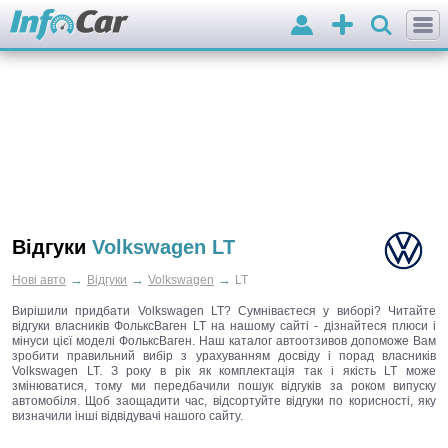
Вхід
Додати
оголошення
Відгуки
Volkswagen LT
→
→
→
Нові авто
Відгуки
Volkswagen
LT
Вирішили придбати Volkswagen LT? Сумніваєтеся у виборі? Читайте
відгуки власників ФольксВаген LT на нашому сайті - дізнайтеся плюси і
мінуси цієї моделі ФольксВаген. Наш каталог автоотзивов допоможе Вам
зробити правильний вибір з урахуванням досвіду і порад власників
Volkswagen LT. З року в рік як комплектація так і якість LT може
змінюватися, тому ми передбачили пошук відгуків за роком випуску
автомобіля. Щоб заощадити час, відсортуйте відгуки по корисності, яку
визначили інші відвідувачі нашого сайту.