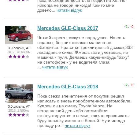
пока последние десять лет ездил на Х5. Но
никогда не говори никогда! Как-то мне
довело...
читати відгук
+
2
/ -
0
Mercedes GLE-Class 2017
Четкий агрегат, езжу не нарадуюсь. Но есть
нюансы, без них никакая машина не
обходится. Нравится трехлитровый движок,333
3.0 бензин, AT
лошадиные силы. Жмешь газ и улетаешь, не
2017, 70.000км
машина - пуля. Делаешь какую-нибудь "бэху"
на светофоре - у её водителя глаза
...
читати відгук
+
2
/ -
0
Mercedes GLE-Class 2018
Пока свежи впечатления от покупки решил
написать о вновь приобретенном автомобиле.
Куплен он на смену Toyota Venza. На
3.0 дизель, AT
сегодняшний день оба автомобиля
2018, 2.500км
эксплуатируются в семье, так что сравнивать
буду новинку именно с Вензой. Ну и иногда
проведу ре...
читати відгук