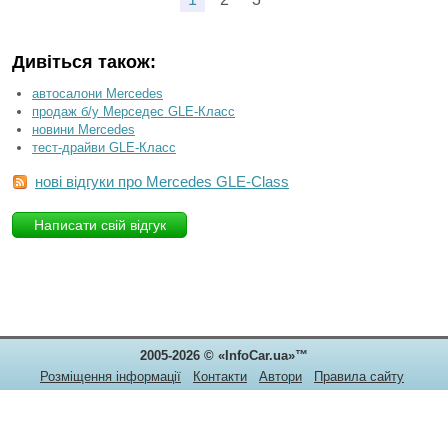
Дивіться також:
автосалони Mercedes
продаж б/у Мерседес GLE-Класс
новини Mercedes
тест-драйви GLE-Класс
нові відгуки про Mercedes GLE-Class
Написати свій відгук
2005-2026 © «InfoCar.ua»™
Розміщення інформації
Контакти
Автори
Правила сайту
Конфіденційність