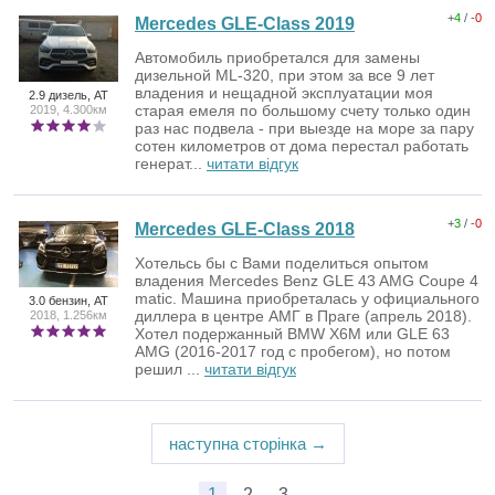
+
4
/ -
0
Mercedes GLE-Class 2019
Автомобиль приобретался для замены
дизельной ML-320, при этом за все 9 лет
владения и нещадной эксплуатации моя
2.9 дизель, AT
старая емеля по большому счету только один
2019, 4.300км
раз нас подвела - при выезде на море за пару
сотен километров от дома перестал работать
генерат...
читати відгук
+
3
/ -
0
Mercedes GLE-Class 2018
Хотельсь бы с Вами поделиться опытом
владения Mercedes Benz GLE 43 AMG Coupe 4
matic. Машина приобреталась у официального
3.0 бензин, AT
диллера в центре АМГ в Праге (апрель 2018).
2018, 1.256км
Хотел подержанный BMW Х6М или GLE 63
AMG (2016-2017 год с пробегом), но потом
решил ...
читати відгук
наступна сторінка →
1
2
3