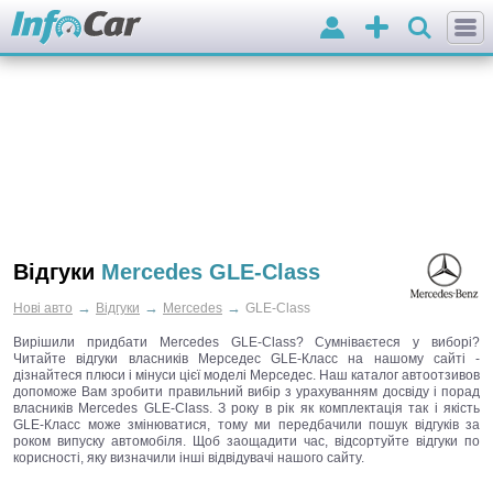
Вхід
Додати
оголошення
Відгуки
Mercedes GLE-Class
→
→
→
Нові авто
Відгуки
Mercedes
GLE-Class
Вирішили придбати Mercedes GLE-Class? Сумніваєтеся у виборі?
Читайте відгуки власників Мерседес GLE-Класс на нашому сайті -
дізнайтеся плюси і мінуси цієї моделі Мерседес. Наш каталог автоотзивов
допоможе Вам зробити правильний вибір з урахуванням досвіду і порад
власників Mercedes GLE-Class. З року в рік як комплектація так і якість
GLE-Класс може змінюватися, тому ми передбачили пошук відгуків за
роком випуску автомобіля. Щоб заощадити час, відсортуйте відгуки по
корисності, яку визначили інші відвідувачі нашого сайту.