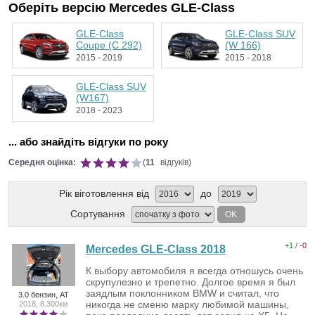
Оберіть версію Mercedes GLE-Class
GLE-Class
GLE-Class SUV
Coupe (C 292)
(W 166)
2015 - 2019
2015 - 2018
GLE-Class SUV
(W167)
2018 - 2023
... або знайдіть відгуки по року
Середня оцінка:
(
11
відгуків)
Рік віготовлення від
до
Сортування
OK
+
1
/ -
0
Mercedes GLE-Class 2018
К выбору автомобиля я всегда отношусь очень
скрупулезно и трепетно. Долгое время я был
заядлым поклонником BMW и считал, что
3.0 бензин, AT
никогда не сменю марку любимой машины,
2018, 8.300км