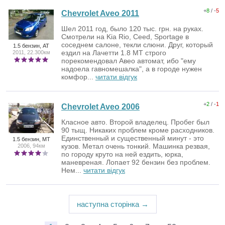
+
8
/ -
5
Chevrolet Aveo 2011
Шел 2011 год, было 120 тыс. грн. на руках.
Смотрели на Kia Rio, Ceed, Sportage в
соседнем салоне, текли слюни. Друг, который
1.5 бензин, AT
ездил на Лачетти 1.8 MT строго
2011, 22.300км
порекомендовал Авео автомат, ибо "ему
надоела гавномешалка", а в городе нужен
комфор...
читати відгук
+
2
/ -
1
Chevrolet Aveo 2006
Класное авто. Второй владелец. Пробег был
90 тыщ. Никаких проблем кроме расходников.
Единственный и существенный минут - это
1.5 бензин, MT
кузов. Метал очень тонкий. Машинка резвая,
2006, 94км
по городу круто на ней ездить, юрка,
маневреная. Лопает 92 бензин без проблем.
Нем...
читати відгук
наступна сторінка →