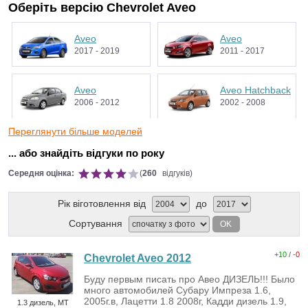
Оберіть версію Chevrolet Aveo
Aveo
Aveo
2017 - 2019
2011 - 2017
Aveo
Aveo Hatchback
2006 - 2012
2002 - 2008
Переглянути більше моделей
Aveo Hatchback
Aveo Hatchback
3d
5d
... або знайдіть відгуки по року
2008 - 2012
2011 - 2017
Середня оцінка:
(
260
відгуків)
Aveo Hatchback
5d
Рік віготовлення від
до
2008 - 2012
Сортування
OK
+
10
/ -
0
Chevrolet Aveo 2012
Буду первым писать про Авео ДИЗЕЛЬ!!! Было
много автомобилей Субару Импреза 1.6,
2005г.в, Лацетти 1.8 2008г, Кадди дизель 1.9,
1.3 дизель, MT