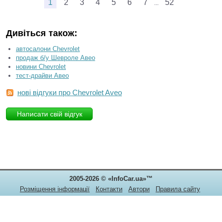
1
2
3
4
5
6
7
52
...
Дивіться також:
автосалони Chevrolet
продаж б/у Шевроле Авео
новини Chevrolet
тест-драйви Авео
нові відгуки про Chevrolet Aveo
Написати свій відгук
2005-2026 © «InfoCar.ua»™
Розміщення інформації
Контакти
Автори
Правила сайту
Конфіденційність