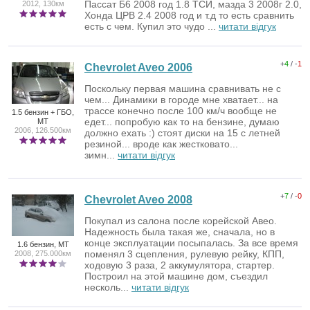
Пассат Б6 2008 год 1.8 ТСИ, мазда 3 2008г 2.0,
2012, 130км
Хонда ЦРВ 2.4 2008 год и т.д то есть сравнить
есть с чем. Купил это чудо ...
читати відгук
+
4
/ -
1
Chevrolet Aveo 2006
Поскольку первая машина сравнивать не с
чем... Динамики в городе мне хватает... на
трассе конечно после 100 км/ч вообще не
1.5 бензин + ГБО,
едет... попробую как то на бензине, думаю
MT
2006, 126.500км
должно ехать :) стоят диски на 15 с летней
резиной... вроде как жестковато...
зимн...
читати відгук
+
7
/ -
0
Chevrolet Aveo 2008
Покупал из салона после корейской Авео.
Надежность была такая же, сначала, но в
конце эксплуатации посыпалась. За все время
1.6 бензин, MT
поменял 3 сцепления, рулевую рейку, КПП,
2008, 275.000км
ходовую 3 раза, 2 аккумулятора, стартер.
Построил на этой машине дом, съездил
несколь...
читати відгук