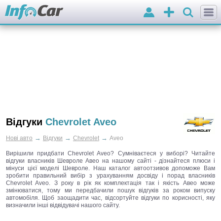
Вхід
Додати
оголошення
Відгуки
Chevrolet Aveo
→
→
→
Нові авто
Відгуки
Chevrolet
Aveo
Вирішили придбати Chevrolet Aveo? Сумніваєтеся у виборі? Читайте
відгуки власників Шевроле Авео на нашому сайті - дізнайтеся плюси і
мінуси цієї моделі Шевроле. Наш каталог автоотзивов допоможе Вам
зробити правильний вибір з урахуванням досвіду і порад власників
Chevrolet Aveo. З року в рік як комплектація так і якість Авео може
змінюватися, тому ми передбачили пошук відгуків за роком випуску
автомобіля. Щоб заощадити час, відсортуйте відгуки по корисності, яку
визначили інші відвідувачі нашого сайту.